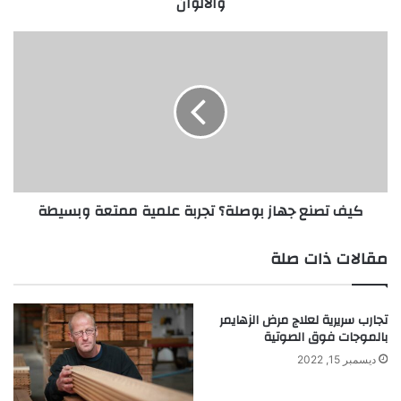
والألوان
د
ي
س
ك
ك
ي
و
ف
ب
ت
:
ص
ا
ن
ص
ع
ن
ج
ع
ه
كيف تصنع جهاز بوصلة؟ تجربة علمية ممتعة وبسيطة
ب
ا
ن
ز
ف
ب
مقالات ذات صلة
س
و
ك
ص
أ
ل
تجارب سريرية لعلاج مرض الزهايمر
د
ة
بالموجات فوق الصوتية
ا
؟
ة
ت
ديسمبر 15, 2022
س
ج
ا
ر