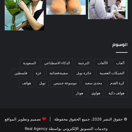
الوسوم
ألعاب
الألعاب
الترجمة
الذكاء الاصطناعي
السعودية
الشبكات العصبية
جائزة نوبل
سفينةفضائية
غزة
فلسطين
كرة القدم
مجدي سعيد
موسوعة جينيس
نوبل
هواتف
هواتف ذكية
هواوي
هونار
© حقوق النشر 2026، جميع الحقوق محفوظة |
تصميم وتطوير المواقع
وخدمات التسويق الإلكتروني بواسطة Real Agency