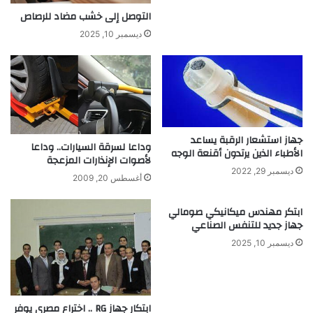
ح
ب
التوصل إلى خشب مضاد للرصاص
ر
ة
ديسمبر 10, 2025
ة
ع
ل
ل
ل
م
أ
ي
ش
ة
ك
م
ا
م
جهاز استشعار الرقبة يساعد
ل
وداعا لسرقة السيارات.. وداعا
ت
الأطباء الذين يرتدون أقنعة الوجه
لأصوات الإنذارات المزعجة
و
ع
ديسمبر 29, 2022
ا
ة
أغسطس 20, 2009
ل
و
أ
ب
ابتكر مهندس ميكانيكي صومالي
ل
س
جهاز جديد للتنفس الصناعي
و
ي
ديسمبر 10, 2025
ا
ط
ن
ة
ابتكار جهاز RG .. اختراع مصري يوفر