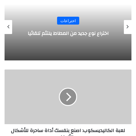
اختراعات
روبوت جديد لاستكشاف أعماق البحار
ل
ع
ب
ة
ا
ل
ك
ا
ل
لعبة الكاليديسكوب: اصنع بنفسك أداة ساحرة للأشكال
ي