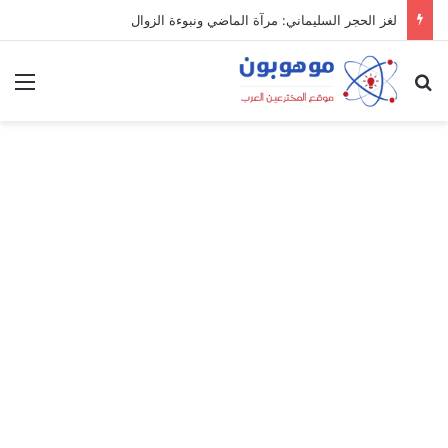
لغز الحجر السليماني: مرآة الماضي ونبوءة الزوال
بحث عن
الق