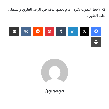
2- لاحظ الثقوب تكون أمام بعضها بدقة في الرف العلوي والسفلي
على الظهر .
لينكدإن
‏Tumblr
بينتيريست
‏Reddit
‏VKontakte
مشاركة عبر البريد
طباعة
موهوبون