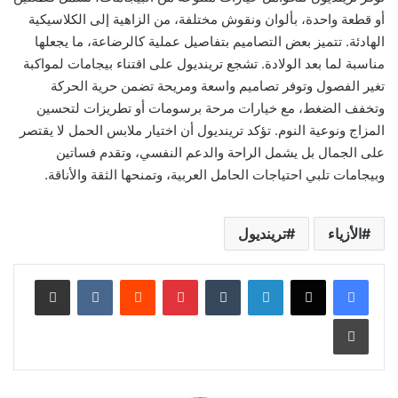
أو قطعة واحدة، بألوان ونقوش مختلفة، من الزاهية إلى الكلاسيكية
الهادئة. تتميز بعض التصاميم بتفاصيل عملية كالرضاعة، ما يجعلها
مناسبة لما بعد الولادة. تشجع ترينديول على اقتناء بيجامات لمواكبة
تغير الفصول وتوفر تصاميم واسعة ومريحة تضمن حرية الحركة
وتخفف الضغط، مع خيارات مرحة برسومات أو تطريزات لتحسين
المزاج ونوعية النوم. تؤكد ترينديول أن اختيار ملابس الحمل لا يقتصر
على الجمال بل يشمل الراحة والدعم النفسي، وتقدم فساتين
وبيجامات تلبي احتياجات الحامل العربية، وتمنحها الثقة والأناقة.
الأزياء
ترينديول
لينكدإن
‏Tumblr
بينتيريست
‏Reddit
‏VKontakte
مشاركة عبر البريد
طباعة