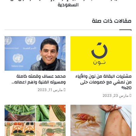
السعودية
د
ت
ء
ا
ب
ل
مقالات ذات صلة
ت
م
ج
ب
ر
ا
ب
ش
ة
ر
ت
ة
د
ع
ا
ب
و
ر
مشتريات البقالة من نون والأزياء
محمد عساف وقصته كاملة
ل
ا
من نمشي مع خصومات حتى
ومسيرته الفنية واهم اعماله…
ا
20%
ل
مارس 11, 2023
ل
إ
مارس 23, 2023
خ
ن
و
ت
ا
ر
ر
ن
ز
ت
م
و