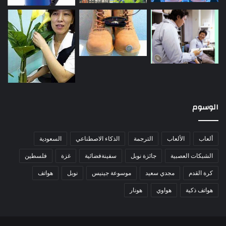
الوسوم
ألعاب
الألعاب
الترجمة
الذكاء الاصطناعي
السعودية
الشبكات العصبية
جائزة نوبل
سفينةفضائية
غزة
فلسطين
كرة القدم
مجدي سعيد
موسوعة جينيس
نوبل
هواتف
هواتف ذكية
هواوي
هونار