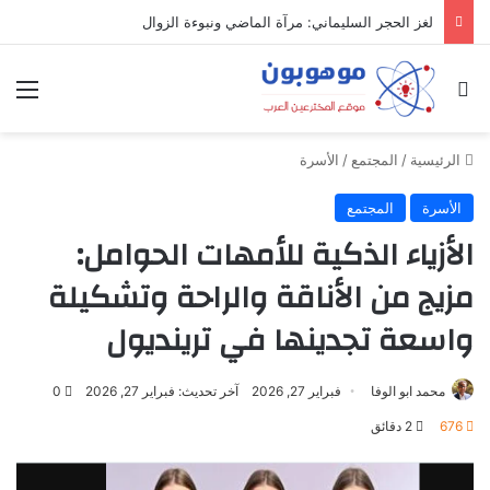
لغز الحجر السليماني: مرآة الماضي ونبوءة الزوال
بحث عن
الق
الرئيسية
/
المجتمع
/
الأسرة
الأسرة
المجتمع
الأزياء الذكية للأمهات الحوامل:
مزيج من الأناقة والراحة وتشكيلة
واسعة تجدينها في ترينديول
محمد ابو الوفا
فبراير 27, 2026
آخر تحديث: فبراير 27, 2026
0
676
2 دقائق