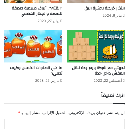
ي
إ
ابتكار خريطة لحشرة البق
“القثاء”.. ألياف طبيعية صديقة
ا
م
للمعدة والجهاز الهضمي
ت
ك
يناير 6, 2024
ا
ا
يوليو 27, 2023
ل
ن
ي
ي
و
ة
م
ا
ل
و
ص
تجربتي مع شركة بروج جدة لنقل
ما هي الصلوات الخمس وكيف
و
العفش داخل جدة
تصلي؟
ل
م
أغسطس 22, 2023
مارس 25, 2023
ن
ا
اترك تعليقاً
ل
س
ع
لن يتم نشر عنوان بريدك الإلكتروني.
الحقول الإلزامية مشار إليها بـ
*
و
د
ا
ي