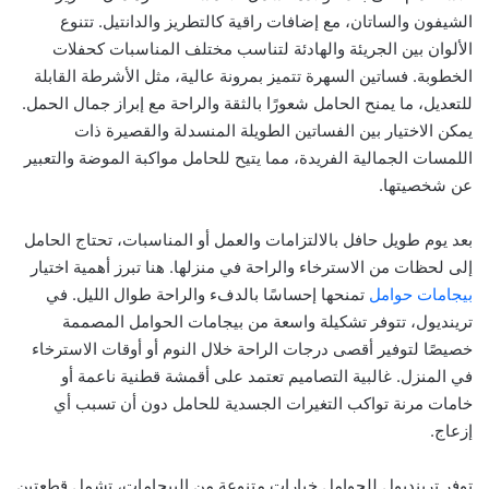
الشيفون والساتان، مع إضافات راقية كالتطريز والدانتيل. تتنوع
الألوان بين الجريئة والهادئة لتناسب مختلف المناسبات كحفلات
الخطوبة. فساتين السهرة تتميز بمرونة عالية، مثل الأشرطة القابلة
للتعديل، ما يمنح الحامل شعورًا بالثقة والراحة مع إبراز جمال الحمل.
يمكن الاختيار بين الفساتين الطويلة المنسدلة والقصيرة ذات
اللمسات الجمالية الفريدة، مما يتيح للحامل مواكبة الموضة والتعبير
عن شخصيتها.
بعد يوم طويل حافل بالالتزامات والعمل أو المناسبات، تحتاج الحامل
إلى لحظات من الاسترخاء والراحة في منزلها. هنا تبرز أهمية اختيار
بيجامات حوامل
تمنحها إحساسًا بالدفء والراحة طوال الليل. في
ترينديول، تتوفر تشكيلة واسعة من بيجامات الحوامل المصممة
خصيصًا لتوفير أقصى درجات الراحة خلال النوم أو أوقات الاسترخاء
في المنزل. غالبية التصاميم تعتمد على أقمشة قطنية ناعمة أو
خامات مرنة تواكب التغيرات الجسدية للحامل دون أن تسبب أي
إزعاج.
توفر ترينديول للحوامل خيارات متنوعة من البيجامات، تشمل قطعتين