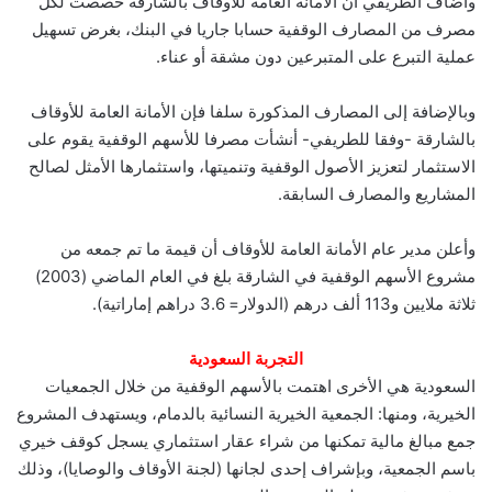
وأضاف الطريفي أن الأمانة العامة للأوقاف بالشارقة خصصت لكل
مصرف من المصارف الوقفية حسابا جاريا في البنك، بغرض تسهيل
عملية التبرع على المتبرعين دون مشقة أو عناء.
وبالإضافة إلى المصارف المذكورة سلفا فإن الأمانة العامة للأوقاف
بالشارقة -وفقا للطريفي- أنشأت مصرفا للأسهم الوقفية يقوم على
الاستثمار لتعزيز الأصول الوقفية وتنميتها، واستثمارها الأمثل لصالح
المشاريع والمصارف السابقة.
وأعلن مدير عام الأمانة العامة للأوقاف أن قيمة ما تم جمعه من
مشروع الأسهم الوقفية في الشارقة بلغ في العام الماضي (2003)
ثلاثة ملايين و113 ألف درهم (الدولار= 3.6 دراهم إماراتية).
التجربة السعودية
السعودية هي الأخرى اهتمت بالأسهم الوقفية من خلال الجمعيات
الخيرية، ومنها: الجمعية الخيرية النسائية بالدمام، ويستهدف المشروع
جمع مبالغ مالية تمكنها من شراء عقار استثماري يسجل كوقف خيري
باسم الجمعية، وبإشراف إحدى لجانها (لجنة الأوقاف والوصايا)، وذلك