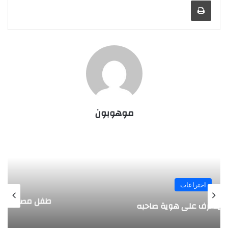
طباعة
موهوبون
المجلة
طفل مصري يخرج قصاصات الورق من أنفه
وفمه