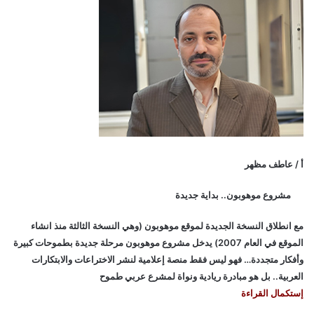
أ / عاطف مظهر
مشروع موهوبون.. بداية جديدة
مع انطلاق النسخة الجديدة لموقع موهوبون (وهي النسخة الثالثة منذ انشاء
الموقع في العام 2007) يدخل مشروع موهوبون مرحلة جديدة بطموحات كبيرة
وأفكار متجددة… فهو ليس فقط منصة إعلامية لنشر الاختراعات والابتكارات
العربية.. بل هو مبادرة ريادية ونواة لمشرع عربي طموح
إستكمال القراءة