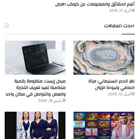
أهم الحقائق والمعلومات عن كوكب الارض
أبريل 17, 2016
احدث المقالات
لغز الحجر السليماني: مرآة
ميدل إيست: منظومة رقمية
الماضي ونبوءة الزوال
متكاملة تعيد تعريف التجارة
والعمل والتواصل في مكان واحد
أبريل 12, 2026
مارس 18, 2026