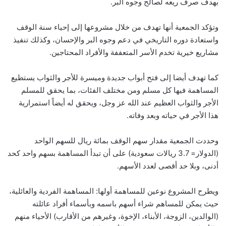
بهدف صرف ريعه لصالح وجوه البر.
وتؤكد الجمعية أنها تهدف من خلال مشروعها إلى إحياء سنة الوقف
واستعادة دوره التاريخي في دعم وجوه البر والإحسان، وكذلك تنفيذ
مشاريع خيرية تخدم الأسر المتعففة والأفراد المحتاجين.
كما تهدف أيضا إلى فتح أبواب جديدة وميسرة للأجر والثواب يستطيع
المساهمة فيها كل مسلم ومن مختلف الفئات، بما يحقق للمسلم
الأجر والثواب العظيم عند الله عز وجل، ويحقق له أيضاً استمرارية
هذا الأجر في حياته وبعد وفاته.
وحددت الجمعية مقدار سهم الوقف بمائة ريال للسهم الواحد
(الدولار= 3.7 ريالات سعودية) على أن تبدأ المساهمة بسهم واحد كحد
أدنى، وبلا حد أقصى لعدد الأسهم.
ويطرح المشروع نوعين للمساهمة أولها: المساهمة الفردية والعائلية،
حيث يمكن للمساهم شراء أسهم باسمه وبأسماء أفراد عائلته
(الوالدين، الزوجة، الأبناء، الإخوة، وغيرهم من الأقارب) الأحياء منهم