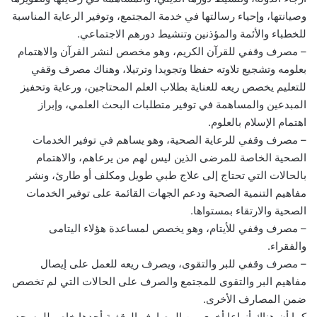
وصيانتها، وإحياء رسالتها في خدمة المجتمع، وتوفير الرعاية المناسبة
للخطباء والأئمة والمؤذنين وتنشيط دورهم الاجتماعي.
– مصرف وقفي للقرآن الكريم، وهو مخصص لنشر القرآن والاهتمام
بعلومه وتشجيع تلاوته حفظا وتجويدا وترتيلا، وهناك مصرف وقفي
للتعليم يخصص ريعه للعناية بطلاب العلم المحتاجين، ورعاية وتحفيز
المبدعين والمساهمة في توفير متطلبات البحث العلمي، وإبراز
اهتمام الإسلام بالعلوم.
– مصرف وقفي للرعاية الصحية، وهو يساهم في توفير الخدمات
الصحية الخاصة للمرضى الذين ليس لهم من يرعاهم، والاهتمام
بالحالات التي تحتاج إلى علاج طبي طويل ومكلف أو طارئ، ونشر
مفاهيم التنمية الصحية ودعم الجهات القائمة على توفير الخدمات
الصحية والارتقاء بمستواها.
– مصرف وقفي للأيتام، وهو يخصص لمساعدة هؤلاء اليتامى
والفقراء.
– مصرف وقفي للبر والتقوى، ويصرف ريعه للعمل على إيصال
مفاهيم البر والتقوى للمجتمع والصرف على الحالات التي لم تخصص
ضمن المصارف الأخرى.
كما أن هناك أنواعا أخرى من المصارف الوقفية أحدها خاص للمسجد