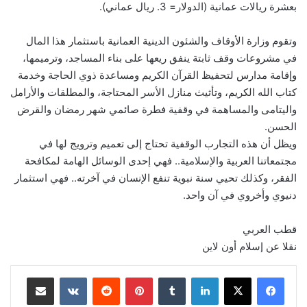
بعشرة ريالات عمانية (الدولار= 3. ريال عماني).
وتقوم وزارة الأوقاف والشئون الدينية العمانية باستثمار هذا المال
في مشروعات وقف ثابتة ينفق ريعها على بناء المساجد، وترميمها،
وإقامة مدارس لتحفيظ القرآن الكريم ومساعدة ذوي الحاجة وخدمة
كتاب الله الكريم، وتأثيث منازل الأسر المحتاجة، والمطلقات والأرامل
واليتامى والمساهمة في وقفية فطرة صائمي شهر رمضان والقرض
الحسن.
ويظل أن هذه التجارب الوقفية تحتاج إلى تعميم وترويج لها في
مجتمعاتنا العربية والإسلامية.. فهي إحدى الوسائل الهامة لمكافحة
الفقر، وكذلك تحيي سنة نبوية تنفع الإنسان في آخرته.. فهي استثمار
دنيوي وأخروي في آن واحد.
قطب العربي
نقلا عن إسلام أون لاين
لينكدإن
‏Tumblr
بينتيريست
‏Reddit
‏VKontakte
مشاركة عبر البريد