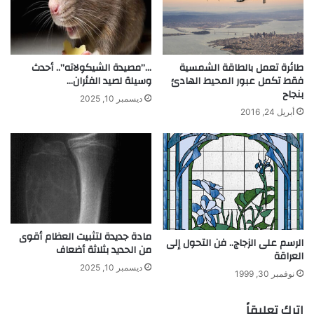
ل
م
س
ت
طائرة تعمل بالطاقة الشمسية
…”مصيدة الشيكولاته”.. أحدث
د
فقط تكمل عبور المحيط الهادئ
وسيلة لصيد الفئران…
ا
بنجاح
م
ديسمبر 10, 2025
ة
أبريل 24, 2016
مادة جديدة لتثبيت العظام أقوى
الرسم على الزجاج.. فن التحول إلى
من الحديد بثلاثة أضعاف
العراقة
ديسمبر 10, 2025
نوفمبر 30, 1999
اترك تعليقاً