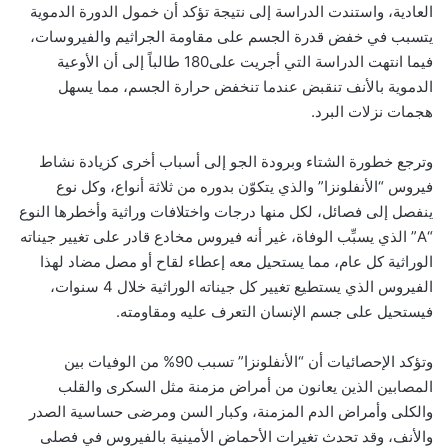
العادية‏، واستندت الدراسة إلى نتيجة تؤكد أن خمول الدورة الدموية
يتسبب في خفض قدرة الجسم على مقاومة الجراثيم والفيروسات‏،
فيما انتهت الدراسة التي أجريت على‏180‏ طالباً إلى أن الأوعية
الدموية بالأنف تنقبض عندما تنخفض حرارة الجسم‏، مما يسهل
هجمات نزلات البرد.
وترجع خطورة الشتاء وبرودة الجو إلى أسباب أخرى كزيادة نشاط
فيروس “الأنفلونزا” والذي يتكوّن بدوره من ثلاثة أنواع، وكل نوع
ينفصل إلى فصائل، لكل منها درجات واختلافات وراثية وأخطرها النوع
“A” الذي يسبِّب الوفاة، غير أنه فيروس مخادع قادر على تغيير جيناته
الوراثية كل عام، مما يستحيل معه إعطاء لقاح أو مصل مضاد لهذا
الفيروس الذي يستطيع تغيير كل جيناته الوراثية خلال 4 سنوات،
فيستحيل على جسم الإنسان التعرف عليه ومقاومته.
وتؤكد الإحصائيات أن “الأنفلونزا” تسبب 90% من الوفيات بين
المصابين الذين يعانون من أمراض مزمنة مثل السكرى والقلب
والكلى وأمراض الدم المزمنة، وكبار السن ومرضى حساسية الصدر
والأنف، وقد تحدث تغيرات الأحماض الأمينية بالفيروس في فصلى