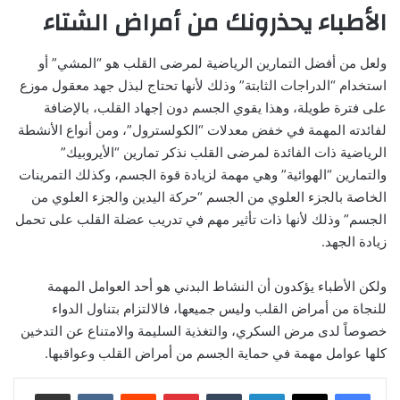
الأطباء يحذرونك من أمراض الشتاء
ولعل من أفضل التمارين الرياضية لمرضى القلب هو “المشي” أو
استخدام “الدراجات الثابتة” وذلك لأنها تحتاج لبذل جهد معقول موزع
على فترة طويلة، وهذا يقوي الجسم دون إجهاد القلب، بالإضافة
لفائدته المهمة في خفض معدلات “الكولسترول”، ومن أنواع الأنشطة
الرياضية ذات الفائدة لمرضى القلب نذكر تمارين “الأيروبيك”
والتمارين “الهوائية” وهي مهمة لزيادة قوة الجسم، وكذلك التمرينات
الخاصة بالجزء العلوي من الجسم “حركة اليدين والجزء العلوي من
الجسم” وذلك لأنها ذات تأثير مهم في تدريب عضلة القلب على تحمل
زيادة الجهد.
ولكن الأطباء يؤكدون أن النشاط البدني هو أحد العوامل المهمة
للنجاة من أمراض القلب وليس جميعها، فالالتزام بتناول الدواء
خصوصاً لدى مرض السكري، والتغذية السليمة والامتناع عن التدخين
كلها عوامل مهمة في حماية الجسم من أمراض القلب وعواقبها.
لينكدإن
‏Tumblr
بينتيريست
‏Reddit
‏VKontakte
مشاركة عبر البريد