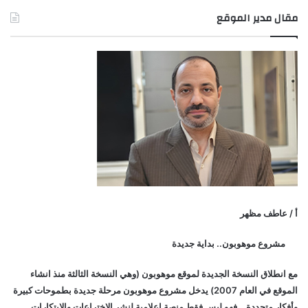
مقال مدير الموقع
أ / عاطف مظهر
مشروع موهوبون.. بداية جديدة
مع انطلاق النسخة الجديدة لموقع موهوبون (وهي النسخة الثالثة منذ انشاء
الموقع في العام 2007) يدخل مشروع موهوبون مرحلة جديدة بطموحات كبيرة
وأفكار متجددة… فهو ليس فقط منصة إعلامية لنشر الاختراعات والابتكارات