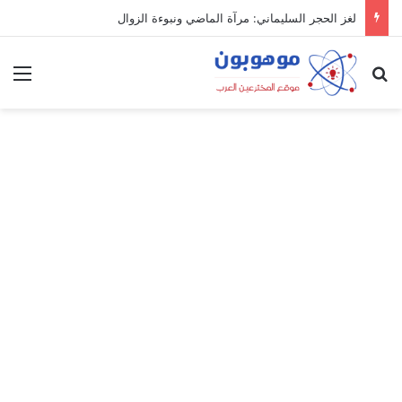
لغز الحجر السليماني: مرآة الماضي ونبوءة الزوال
بحث عن
الق