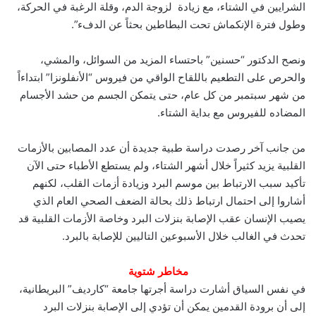
الشرايين في الشتاء‏،‏ مع زيادة لزوجة الدم‏،‏ وقلة الرغبة في الحركة‏،‏
وطول فترة الإنكماش تحت البطاطين بحثاً عن الدفء‏”.‏
ونصح الدكتور “حسنين” باحتساء المزيد من السوائل‏،‏ والمشي‏،‏
والحرص على التطعيم باللقاح الواقي من فيروس “الأنفلونزا” ابتداءاً
من شهر سبتمبر من كل عام‏،‏ حتى يتمكن الجسم من حشد الأجسام
المضاده للفيروس مع بداية الشتاء‏.‏
من جانب آخر رصدت دراسة طبية جديدة أن عدد المصابين بالأزمات
القلبية يزيد كثيراً خلال أشهر الشتاء، ولم يستطع الأطباء حتى الآن
تأكيد سبب الارتباط بين موسم البرد وزيادة أزمات القلب، لكنهم
أشاروا إلى احتمال ارتباط ذلك بحالة الضعف الصحي العام الذي
يصيب الإنسان عقب الإصابة بنزلات البرد وخاصة الأزمات القلبية قد
تحدث في الغالب خلال الأسبوعين التاليين للإصابة بالبرد.
مخاطر شتوية
في نفس السياق أشارت دراسة أجرتها جامعة “كارديف” البريطانية،
إلى أن برودة القدمين يمكن أن تؤدي إلى الإصابة بنزلات البرد