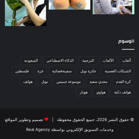
الوسوم
ألعاب
الألعاب
الترجمة
الذكاء الاصطناعي
السعودية
الشبكات العصبية
جائزة نوبل
سفينةفضائية
غزة
فلسطين
كرة القدم
مجدي سعيد
موسوعة جينيس
نوبل
هواتف
هواتف ذكية
هواوي
هونار
© حقوق النشر 2026، جميع الحقوق محفوظة |
تصميم وتطوير المواقع
وخدمات التسويق الإلكتروني بواسطة Real Agency