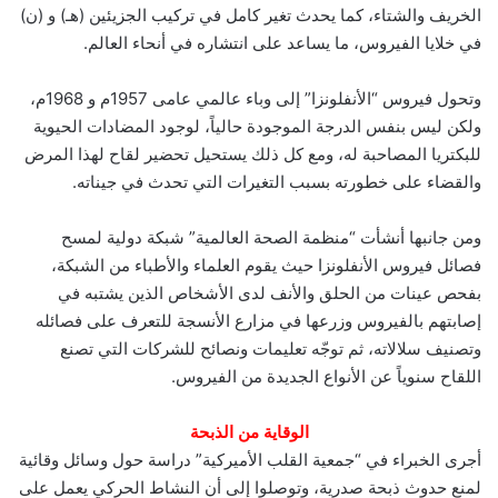
الخريف والشتاء، كما يحدث تغير كامل في تركيب الجزيئين (هـ) و (ن)
في خلايا الفيروس، ما يساعد على انتشاره في أنحاء العالم.
وتحول فيروس “الأنفلونزا” إلى وباء عالمي عامى 1957م و 1968م،
ولكن ليس بنفس الدرجة الموجودة حالياً، لوجود المضادات الحيوية
للبكتريا المصاحبة له، ومع كل ذلك يستحيل تحضير لقاح لهذا المرض
والقضاء على خطورته بسبب التغيرات التي تحدث في جيناته.
ومن جانبها أنشأت “منظمة الصحة العالمية” شبكة دولية لمسح
فصائل فيروس الأنفلونزا حيث يقوم العلماء والأطباء من الشبكة،
بفحص عينات من الحلق والأنف لدى الأشخاص الذين يشتبه في
إصابتهم بالفيروس وزرعها في مزارع الأنسجة للتعرف على فصائله
وتصنيف سلالاته، ثم توجّه تعليمات ونصائح للشركات التي تصنع
اللقاح سنوياً عن الأنواع الجديدة من الفيروس.
الوقاية من الذبحة
أجرى الخبراء في “جمعية القلب الأميركية” دراسة حول وسائل وقائية
لمنع حدوث ذبحة صدرية، وتوصلوا إلى أن النشاط الحركي يعمل على