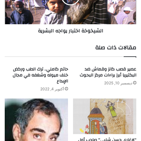
ة
و
و
خ
ا
ة
ل
ا
الشيخوخة اختبار يواجه البشرية
م
خ
ر
ت
ض
ب
مقالات ذات صلة
ا
ر
ي
عصير قصب كانز وقماش ضد
حاتم كاملي.. ترك الطب وركض
و
البكتيريا أبرز براءات مركز البحوث
خلف ميوله وشغفه في مجال
ا
الإبداع
ج
ديسمبر 10, 2025
أكتوبر 4, 2022
ه
ا
ل
ب
ش
ر
ي
ة
“لاغاري حسن شلبي” صاحب أول