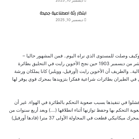
ديسمبر 10, 2025
ابتكار رئة اصطناعية جديدة
ديسمبر 10, 2025
 وكيف وصلت للمستوى الذي نراه اليوم.. فمن المشهور حاليا –
ومعروف عالميا – أن عصر الطيران (الآلي) بدأ في السابع عشر من ديسمبر 1903 حين نجح الأخوين رايت في التحليق بطائرة
ة.. والطريف أن الأخوين رايت (أورفيل، وويلبر) كانا يملكان ورشة
ال في الطيران بطائرات شراعية ففكرا بتزويدها بمحرك قوي يوفر لها
لوا في تنفيذها بسبب صعوبة التحكم بالطائرة في الهواء. غير أن
وبة التحكم بها وحفظ توازنها أثناء انطلاقها (….) وبعد أربع سنوات من
التجربة والخطأ توصل الأخوين رأيت الى بناء طائرة متوازنة بمحرك ميكانيكي قطعت في المحاولة الأولى 37 مترا (قادها أورفيل)