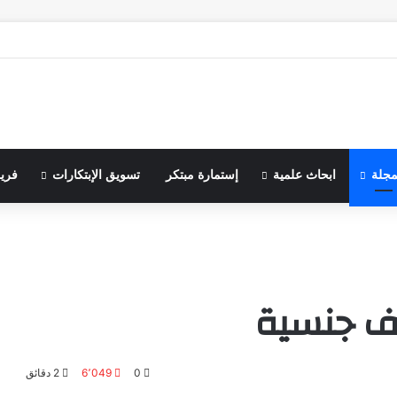
مجلة
ابحاث علمية
إستمارة مبتكر
تسويق الإبتكارات
فري
ألف جنسية
0
6٬049
2 دقائق