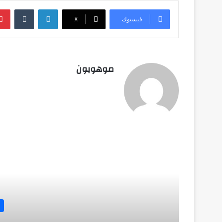
لينكدإن
‏Tumblr
فيسبوك
‫X
موهوبون
أق