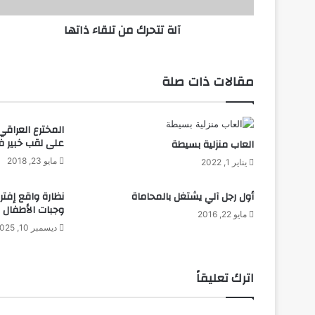
م
آلة تتحرك من تلقاء ذاتها
ن
ت
ل
ق
مقالات ذات صلة
ا
ء
ذ
المخترع العراقي
ا
على لقب خبير ف
العاب منزلية بسيطة
ت
مايو 23, 2018
ه
يناير 1, 2022
ا
أول رجل آلي يشتغل بالمحاماة
نظارة واقع إفت
وجبات الأطفال ..
مايو 22, 2016
ديسمبر 10, 2025
اترك تعليقاً