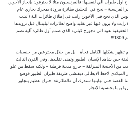
أول طيران آلي لنفسها؛ فالفرنسيون مثلا لا يعترفون بإنجاز الأخوين
 الفرنسية – نجح في التحليق بطائرة مزودة بمحرك بخاري عام
انتوس الذي نجح قبل الأخوين رايت في إطلاق طائرات آلية (أثبتت
 فيستخفون بطائرة رايت ولا يرون فيها غير تقليد واضح لطائرات ليلينتال قبل تزويدها
 الحقيقية تعود الى «جورج كيلي» الذي صمم أول طائرة آلية تضم
!!
لم تظهر بشكلها الكامل فجأة – بل من خلال مخترعين من جنسيات
لخليقة حين شاهد الإنسان الطيور وتمنى تقليدها. وفي القرن الثالث
يد من الأجنحة المنزلقة – خارج مدينة قرطبة – ولكنه سقط من علو
في القرن الخامس عشر الميلادي لاحظ الايطالي ديفنشي طريقة طيران الطيور فوضع
عنا القصة حتى نهايتها سندرك أن «الطائرة» اختراع عظيم يتجاوز
ا يوما بجنسية الإنجاز!