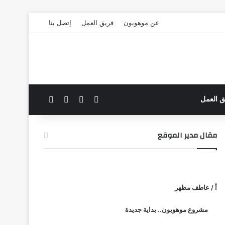
عن موهوبون
فريق العمل
إتصل بنا
‫X
فيسبوك
بحث عن
الوضع المظلم
ق العمل
مقال مدير الموقع
أ / عاطف مظهر
مشروع موهوبون.. بداية جديدة