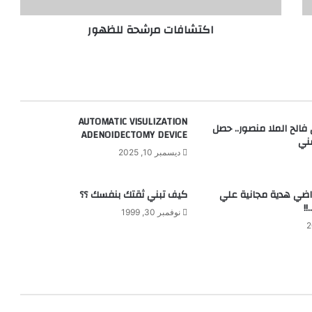
م
اكتشافات مرشحة للظهور
ر
ش
ح
ة
ل
ل
ظ
AUTOMATIC VISULIZATION
 فالح الملا منصور.. حصل
ه
ADENOIDECTOMY DEVICE
ني
و
ديسمبر 10, 2025
ر
راضي هدية مجانية علي
كيف تبني ثقتك بنفسك ؟؟
!!
نوفمبر 30, 1999