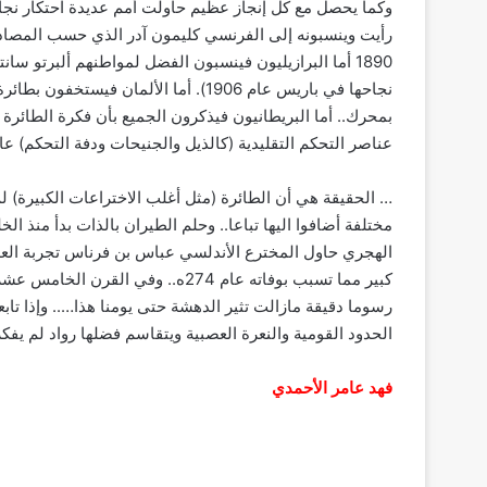
وكما يحصل مع كل إنجاز عظيم حاولت أمم عديدة احتكار نجاح 
رأيت وينسبونه إلى الفرنسي كليمون آدر الذي حسب المصادر
1890 أما البرازيليون فينسبون الفضل لمواطنهم ألبرتو س
نجاحها في باريس عام 1906). أما الألمان
بمحرك.. أما البريطانيون فيذكرون الجميع بأن فكرة الطائرة
عناصر التحكم التقليدية (كالذيل والجنيحات ودفة التحكم) عام 1809!
… الحقيقة هي أن الطائرة (مثل أغلب الاختراعات الكبيرة) 
مختلفة أضافوا اليها تباعا.. وحلم الطيران بالذات بدأ منذ ا
الهجري حاول المخترع الأندلسي عباس بن فرناس تجربة العد
كبير مما تسبب بوفاته عام 274ه.. و
رسوما دقيقة مازالت تثير الدهشة حتى يومنا هذا….. وإذا تاب
الحدود القومية والنعرة العصبية ويتقاسم فضلها رواد لم يفكرو
فهد عامر الأحمدي