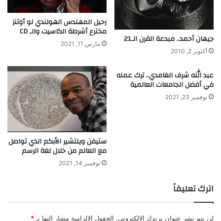
ع
ة
رحيل المهندس الهولندي لو أوتنز
ا
مخترع أشرطة الكاسيت والـ CD
ل
جيهان أحمد.. مبدعة القرن الـ21
مارس 11, 2021
و
أكتوبر 2, 2010
ر
ق
عبد الله شرف الغامدي.. ترك عمله
إ
في أفضل الجامعات العالمية
ل
نوفمبر 23, 2021
ى
أ
و
ر
و
ستيفن ويلتشير الأبكم الذي تواصل
مع العالم من خلال لغة الرسم
ب
ا
نوفمبر 14, 2021
اترك تعليقاً
لن يتم نشر عنوان بريدك الإلكتروني.
الحقول الإلزامية مشار إليها بـ
*