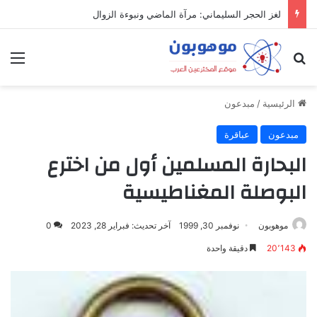
لغز الحجر السليماني: مرآة الماضي ونبوءة الزوال
بحث عن
الق
الرئيسية
/
مبدعون
مبدعون
عباقرة
البحارة المسلمين أول من اخترع
البوصلة المغناطيسية
موهوبون
نوفمبر 30, 1999
آخر تحديث: فبراير 28, 2023
0
20٬143
دقيقة واحدة