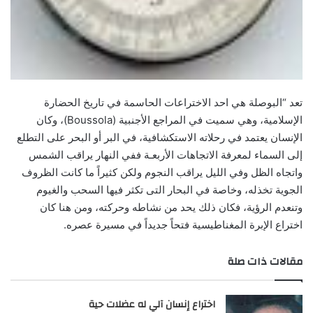
تعد “البوصلة هي احد الاختراعات الحاسمة في تاريخ الحضارة
الإسلامية، وهي سميت في المراجع الأجنبية (Boussola)، وكان
الإنسان يعتمد في رحلاته الاستكشافية، في البر أو البحر على التطلع
إلى السماء لمعرفة الاتجاهات الأربعـة ففي النهار يراقب الشمس
واتجاه الظل وفي الليل يراقب النجوم ولكن كثيراً ما كانت الظروف
الجوية تخذله، وخاصة في البحار التى تكثر فيها السحب والغيوم
وتنعدم الرؤية، فكان ذلك يحد من نشاطه وحركته، ومن هنا كان
اختراع الإبرة المغناطيسية فتحاً جديداً في مسيرة عصره.
مقالات ذات صلة
اختراع إنسان آلي له عضلات حية