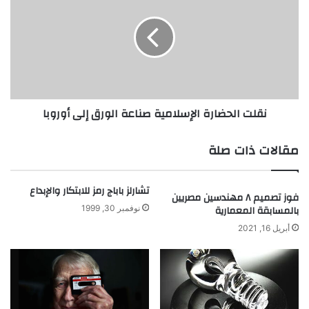
ر
ل
ي
ت
ر
ا
س
ل
م
ح
ق
ض
ص
ا
نقلت الحضارة الإسلامية صناعة الورق إلى أوروبا
ة
ر
ا
ة
خ
ا
مقالات ذات صلة
ت
ل
ر
إ
ا
س
تشارلز باباج رمز للابتكار والإبداع
فوز تصميم ٨ مهندسين مصريين
ع
ل
بالمسابقة المعمارية
نوفمبر 30, 1999
ا
ا
ل
م
أبريل 16, 2021
م
ي
ص
ة
ع
ص
د
ن
ا