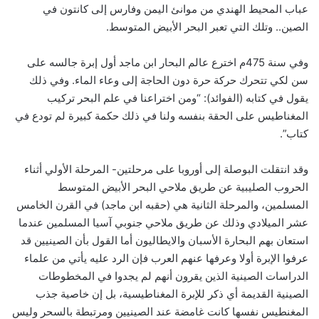
عباب المحيط الهندي من موانئ اليمن وفارس إلى كانتون في
الصين.. وتلك التي تعبر البحر الأبيض المتوسط.
وفي سنة 475م اخترع عالم البحار ابن ماجد أول إبرة جالسه على
سن لكي تتحرك حركة حرة دون الحاجة إلى وعاء الماء. وفي ذلك
يقول في كتابه (الفوائد): “ومن اختراعنا في علم البحر تركيب
المغناطيس على الحقة بنفسه ولنا في ذلك حكمة كبيرة لم تودع في
كتاب”.
وقد انتقلت البوصلة إلى أوروبا على مرحلتين- المرحلة الأولي أثناء
الحروب الصليبية عن طريق ملاحي البحر الأبيض المتوسط
المسلمين، والمرحلة الثانية هي (حقبه ابن ماجد) في القرن الخامس
عشر الميلادي وذلك عن طريق ملاحي جنوبي آسيا المسلمين عندما
استعان بهم البحارة الأسبان والايطاليون أما القول بأن الصينيين قد
عرفوا الإبرة أولا وعرفها عنهم العرب فإن الرد عليه يأتي من علماء
الدراسات الصينية الذين يقرون أنهم لم يجدوا في المخطوطات
الصينية القديمة أي ذكر للإبرة المغناطيسية، بل إن خاصية جذب
المغنطيس نفسها كانت غامضة عند الصينيين ومرتبطة بالسحر وليس