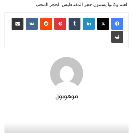
العلم وكانوا يسمون حجر المغناطيس الحجر المحب.
لينكدإن
‏Tumblr
بينتيريست
‏Reddit
‏VKontakte
مشاركة عبر البريد
طباعة
موهوبون