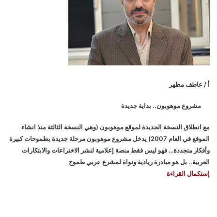
أ / عاطف مظهر
مشروع موهوبون.. بداية جديدة
مع انطلاق النسخة الجديدة لموقع موهوبون (وهي النسخة الثالثة منذ انشاء
الموقع في العام 2007) يدخل مشروع موهوبون مرحلة جديدة بطموحات كبيرة
وأفكار متجددة… فهو ليس فقط منصة إعلامية لنشر الاختراعات والابتكارات
العربية.. بل هو مبادرة ريادية ونواة لمشرع عربي طموح
إستكمال القراءة