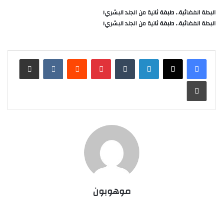
البدلة الفضائية.. طبقة ثانية من الجلد البشري!
البدلة الفضائية.. طبقة ثانية من الجلد البشري!
لينكدإن
‏Tumblr
بينتيريست
‏Reddit
‏VKontakte
مشاركة عبر البريد
طباعة
موهوبون