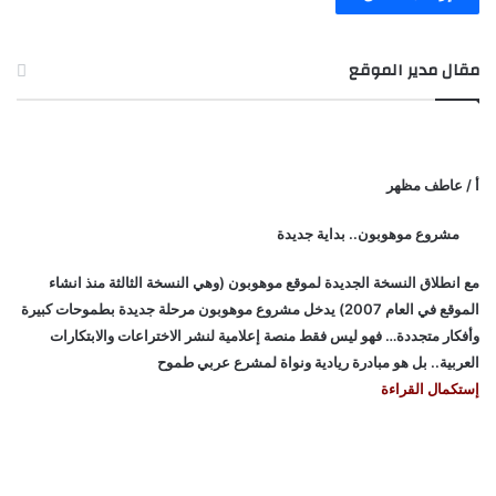
مقال مدير الموقع
أ / عاطف مظهر
مشروع موهوبون.. بداية جديدة
مع انطلاق النسخة الجديدة لموقع موهوبون (وهي النسخة الثالثة منذ انشاء
الموقع في العام 2007) يدخل مشروع موهوبون مرحلة جديدة بطموحات كبيرة
وأفكار متجددة… فهو ليس فقط منصة إعلامية لنشر الاختراعات والابتكارات
العربية.. بل هو مبادرة ريادية ونواة لمشرع عربي طموح
إستكمال القراءة