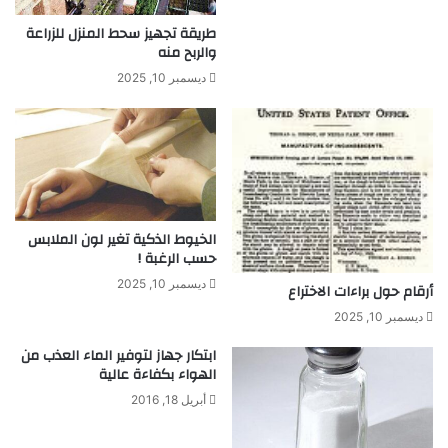
ل
"
ب
ط
طريقة تجهيز سحط المنزل للزراعة
ع
والربح منه
ب
ض
ي
ديسمبر 10, 2025
ا
ب
ل
"
م
ي
و
م
ا
ك
د
ن
ا
ب
الخيوط الذكية تغير لون الملابس
ل
ل
حسب الرغبة !
م
ع
ك
ه
ديسمبر 10, 2025
أرقام حول براءات الاختراع
ت
!
ديسمبر 10, 2025
و
ب
ابتكار جهاز لتوفير الماء العذب من
ة
الهواء بكفاءة عالية
أبريل 18, 2016