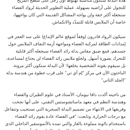
هذه البدلة ستكون مناسبة لهبوط أول رجل على سطح المريخ
للتجول على أراضيه بسهولة. عملية التطوير الحديثة لرواد الفضاء
ستجعله أكثر خفة ولن يواجه المشاكل القديمة التي كان يواجهها،
خاصة أن الملابس قابلة للتمدّد والانكماش.
سيكون الرواد قادرون (وفقاً لموقع عالم الإبداع) على سد العجز في
إمدادات الطاقة لمركبة الفضاء ومواجهة أزمة التفاف الملابس حول
جسدهم، فمع ضيق مقاس بدلة رائد الفضاء سيجعله أكثر قابلية
للتحرك بصورة أسهل. ولخلع ملابس رائد الفضاء لن يحتاج لمساعدة،
بل سيقوم بقوته الشخصية بخلعها؛ لأن البدلة ستكون أكثر مرونة.
الباحثون الآن في مركز “إم آي تي” على قرب خطوة من هندسة بدلة
“الجلد الثاني”
من ناحيته أكدت دافا نيومان، الأستاذ في علوم الطيران والفضاء
وهندسة النظم في معهد ماساتشوستس التقني، على أنها نجحت
وفريقها في الانتهاء من تصميم البدلة السحرية التي تستجيب وتتفاعل
مع درجات الحرارة. وتابعت: “في الفضاء عادة يقوم رائد الفضاء
باستخدام بالونة مملوءة بالغاز والتي تمده بالأتموسفير الداخلي الذي