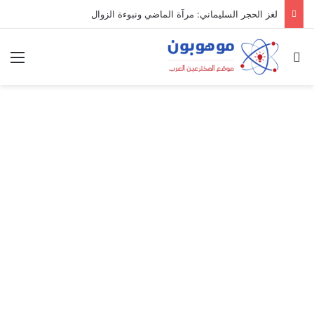
لغز الحجر السليماني: مرآة الماضي ونبوءة الزوال
بحث عن
الق