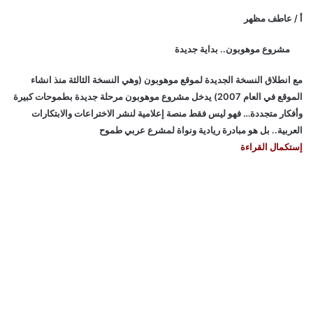
أ / عاطف مظهر
مشروع موهوبون.. بداية جديدة
مع انطلاق النسخة الجديدة لموقع موهوبون (وهي النسخة الثالثة منذ انشاء
الموقع في العام 2007) يدخل مشروع موهوبون مرحلة جديدة بطموحات كبيرة
وأفكار متجددة… فهو ليس فقط منصة إعلامية لنشر الاختراعات والابتكارات
العربية.. بل هو مبادرة ريادية ونواة لمشرع عربي طموح
إستكمال القراءة