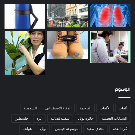
الوسوم
ألعاب
الألعاب
الترجمة
الذكاء الاصطناعي
السعودية
الشبكات العصبية
جائزة نوبل
سفينةفضائية
غزة
فلسطين
كرة القدم
مجدي سعيد
موسوعة جينيس
نوبل
هواتف