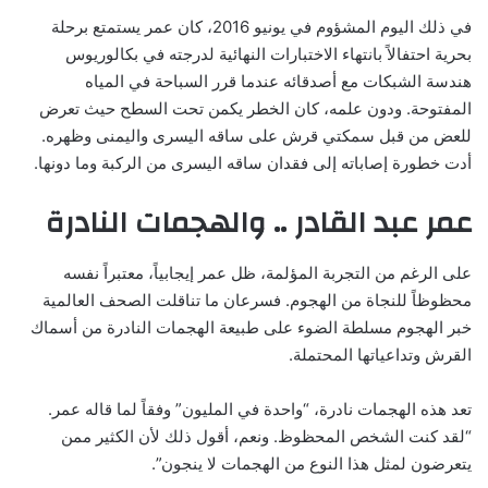
في ذلك اليوم المشؤوم في يونيو 2016، كان عمر يستمتع برحلة
بحرية احتفالاً بانتهاء الاختبارات النهائية لدرجته في بكالوريوس
هندسة الشبكات مع أصدقائه عندما قرر السباحة في المياه
المفتوحة. ودون علمه، كان الخطر يكمن تحت السطح حيث تعرض
للعض من قبل سمكتي قرش على ساقه اليسرى واليمنى وظهره.
أدت خطورة إصاباته إلى فقدان ساقه اليسرى من الركبة وما دونها.
عمر عبد القادر .. والهجمات النادرة
على الرغم من التجربة المؤلمة، ظل عمر إيجابياً، معتبراً نفسه
محظوظاً للنجاة من الهجوم. فسرعان ما تناقلت الصحف العالمية
خبر الهجوم مسلطة الضوء على طبيعة الهجمات النادرة من أسماك
القرش وتداعياتها المحتملة.
تعد هذه الهجمات نادرة، “واحدة في المليون” وفقاً لما قاله عمر.
“لقد كنت الشخص المحظوظ. ونعم، أقول ذلك لأن الكثير ممن
يتعرضون لمثل هذا النوع من الهجمات لا ينجون”.