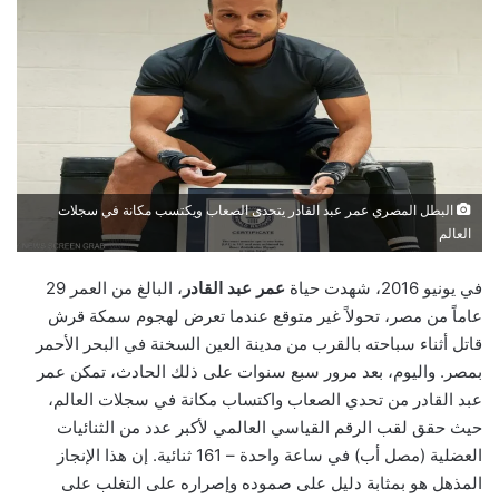
البطل المصري عمر عبد القادر يتحدى الصعاب ويكتسب مكانة في سجلات
العالم
في يونيو 2016، شهدت حياة
عمر عبد القادر
، البالغ من العمر 29
عاماً من مصر، تحولاً غير متوقع عندما تعرض لهجوم سمكة قرش
قاتل أثناء سباحته بالقرب من مدينة العين السخنة في البحر الأحمر
بمصر. واليوم، بعد مرور سبع سنوات على ذلك الحادث، تمكن عمر
عبد القادر من تحدي الصعاب واكتساب مكانة في سجلات العالم،
حيث حقق لقب الرقم القياسي العالمي لأكبر عدد من الثنائيات
العضلية (مصل أب) في ساعة واحدة – 161 ثنائية. إن هذا الإنجاز
المذهل هو بمثابة دليل على صموده وإصراره على التغلب على