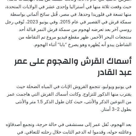
حيث وقعت ثلاثة منها في أستراليا وإحدى عشر في الولايات المتحدة،
منها تسعة في فلوريدا وحدها. في مصر، قُتل سائح ألماني بواسطة
سمكة قرش في القصير في عام 2015. وفي يونيو 2023، تُوفي رجل
روسي آخر بعد تعرضه لهجوم من سمكة قرش النمر قبالة أحد
منتجعات البحر الأحمر. ظهر مقطع فيديو مروع تم التقاطه من
الشاطئ يبدو أنه يُظهره وهو يصرخ “بابا” أثناء الهجوم.
أسماك القرش والهجوم على عمر
عبد القادر
في يونيو ويوليو، تتجمع القروش الإناث في المياه الضحلة حيث
يقترب منها الذكور للتزاوج. وكانت أسماك القرش التي هاجمت عمر
من النوعين الذكر والأنثى، حيث كان طول الذكر 1.5 متر والأنثى
بطول 2-3 أمتار.
بعد الهجوم، نُقل عمر إلى مستشفى في حالة حرجة، وتجمع أصدقاؤه
وعائلته حوله، وقدموا له الدعم الثابت خلال رحلته للتعافي. في