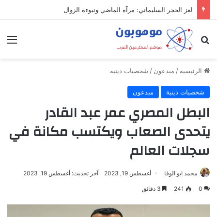
ميدل إيست: منظومة رقمية متكاملة تعيد تعريف التجارة والعمل والتواصل في مكان واحد
بحث عن
الق
الرئيسية
/
مبدعون
/
شخصيات دينية
شخصيات دينية
مبدعون
البطل المصري عمر عبد القادر
يتحدى الصعاب ويكتسب مكانة في
سجلات العالم
محمد ابو الوفا
أغسطس 19, 2023
آخر تحديث: أغسطس 19, 2023
0
241
3 دقائق