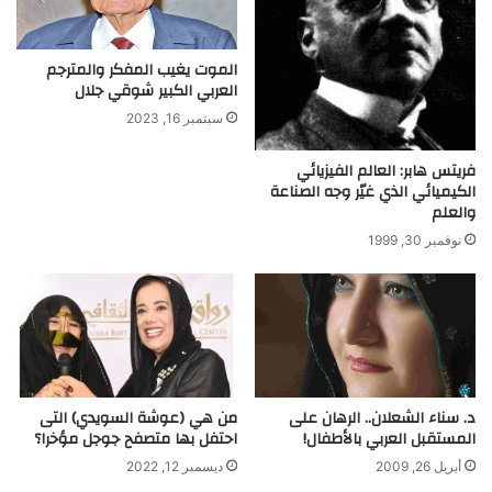
ق
د
ة
ق
د
و
الموت يغيب المفكر والمترجم
و
العربي الكبير شوقي جلال
ي
ل
سبتمبر 16, 2023
ي
ة
فريتس هابر: العالم الفيزيائي
ل
الكيميائي الذي غيّر وجه الصناعة
ل
والعلم
ر
نوفمبر 30, 1999
و
ب
و
ت
ا
ت
د. سناء الشعلان.. الرهان على
من هي (عوشة السويدي) التى
المستقبل العربي بالأطفال!
احتفل بها متصفح جوجل مؤخرا؟
أبريل 26, 2009
ديسمبر 12, 2022