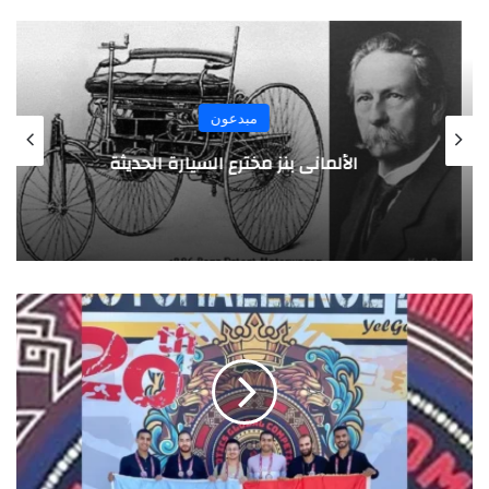
مبدعون
الألماني بنز مخترع السيارة الحديثة
ف
ر
ي
ق
م
ص
ر
ي
ي