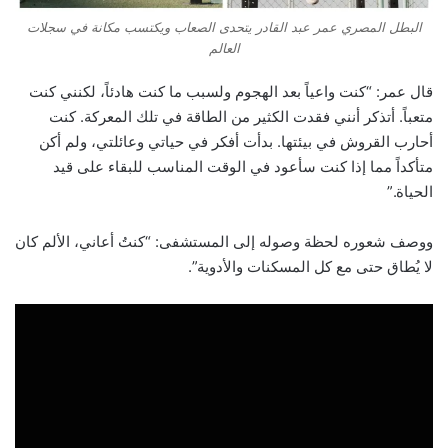
البطل المصري عمر عبد القادر يتحدى الصعاب ويكتسب مكانة في سجلات
العالم
قال عمر: “كنت واعياً بعد الهجوم ولسبب ما كنت هادئاً، لكنني كنت
متعباً. أتذكر أنني فقدت الكثير من الطاقة في تلك المعركة. كنت
أحارب القروش في بيئتها. بدأت أفكر في حياتي وعائلتي، ولم أكن
متأكداً مما إذا كنت سأعود في الوقت المناسب للبقاء على قيد
الحياة.”
ووصف شعوره لحظة وصوله إلى المستشفى: “كنتُ أعاني، الألم كان
لا يُطاق حتى مع كل المسكنات والأدوية”.