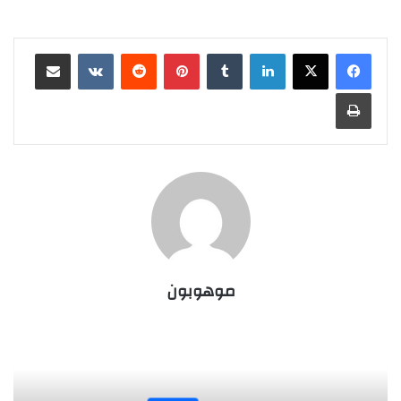
لينكدإن
‏Tumblr
بينتيريست
‏Reddit
‏VKontakte
مشاركة عبر البريد
طباعة
موهوبون