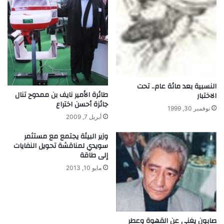
ي
؟
النسبية بعد مائة عام.. تحت
طائرة الأمير نايف بن ممدوح تنال
الاختبار
جائزة أحسن اختراع
نوفمبر 30, 1999
أبريل 7, 2009
وزير البيئة يجتمع مع مستثمر
سويدي لمناقشة تحويل النفايات
إلى طاقة
مايو 10, 2013
صابون يغني عن القهوة وعطر