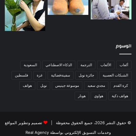
الوسوم
ألعاب
الألعاب
الترجمة
الذكاء الاصطناعي
السعودية
الشبكات العصبية
جائزة نوبل
سفينةفضائية
غزة
فلسطين
كرة القدم
مجدي سعيد
موسوعة جينيس
نوبل
هواتف
هواتف ذكية
هواوي
هونار
© حقوق النشر 2026، جميع الحقوق محفوظة |
تصميم وتطوير المواقع
وخدمات التسويق الإلكتروني بواسطة Real Agency