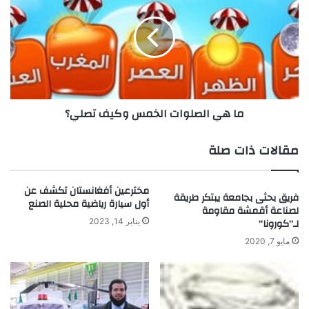
ي
ه
"
ي
.
ا
.
ل
س
ص
ل
ل
ب
و
ما هي الصلوات الخمس وكيف تصلي؟
ي
ا
ا
ت
ت
ا
مقالات ذات صلة
و
ل
إ
خ
ي
م
مخترعين أفغانستان تكشف عن
فريق بحثى بجامعة يبتكر طريقة
ج
س
أول سيارة رياضية محلية الصنع
لصناعة أقمشة مقاومة
ا
و
لـ”كورونا”
يناير 14, 2023
ب
ك
مايو 7, 2020
ي
ي
ا
ف
ت
ت
ص
ل