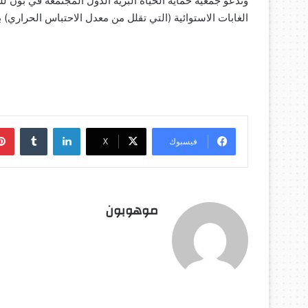
وتدعو جمعية حماية الحياة البرية الدول المجتمعة في بون ل
الغابات الاستوائية (التي تقلل من معدل الاحتباس الحراري) بحلو
لينكدإن
‏Tumblr
فيسبوك
‫X
موهوبون