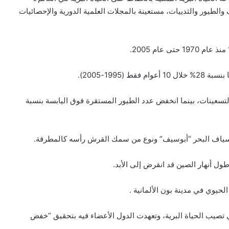
ت والزواحف والطيور والثدييات، مستعينة بالمجلات العلمية الدورية والإحصائيات
1995-2005).
حيطات بنسبة 30% منذ منتصف التسعينات، بينما انخفض عدد الطيور المستقرة فوق اليابسة بنسبة
سياف البحر “أبوسيف” ونوع من سمك القرش رأسه كالمطرقة.
ول أنهار الصين قد انقرض إلى الأبد.
لحيوي في مدينة بون الألمانية .
بهدف وقف الخسارة اتي تصيب الحياة البرية، وتعهدت الدول الأعضاء فيه بتحقيق “خفض