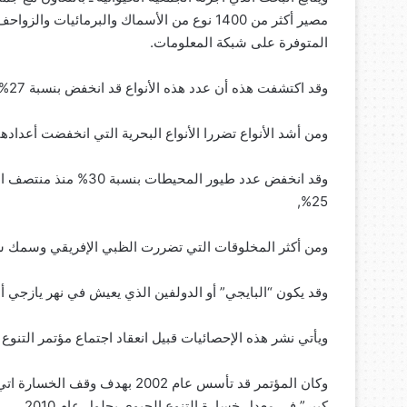
مصير أكثر من 1400 نوع من الأسماك والبرمائيا
المتوفرة على شبكة المعلومات.
وقد اكتشفت هذه أن عدد هذه الأنواع قد انخفض بنسبة 27% منذ عام 1970 حتى عام 2005.
ومن أشد الأنواع تضررا الأنواع البحرية التي انخفضت أعدادها بنسبة 28% خلال 10 أعوام فقط (
وقد انخفض عدد طيور الم
25%,
ومن أكثر المخلوقات التي تضررت الظبي الإفريقي وسمك 
وقد يكون “البايجي” أو الدولفين الذي يعيش في نهر يازجي أط
ويأتي نشر هذه الإحصائيات قبيل انعقاد اجتماع مؤتمر التنوع ا
وكان المؤتمر قد تأسس عام 2002 
كبير” في معدل خسارة التنوع الحيوي بحلول عام 2010.