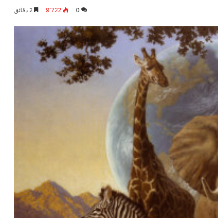
0
9٬722
2 دقائق