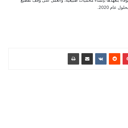
لوفاء بتعهدها بإنشاء محميات طبيعية، والعمل على وقف تقطيع
ل عام 2020.
بينتيريست
‏Reddit
‏VKontakte
مشاركة عبر البريد
طباعة