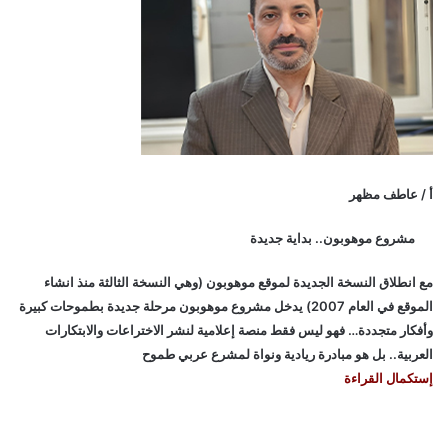
أ / عاطف مظهر
مشروع موهوبون.. بداية جديدة
مع انطلاق النسخة الجديدة لموقع موهوبون (وهي النسخة الثالثة منذ انشاء
الموقع في العام 2007) يدخل مشروع موهوبون مرحلة جديدة بطموحات كبيرة
وأفكار متجددة… فهو ليس فقط منصة إعلامية لنشر الاختراعات والابتكارات
العربية.. بل هو مبادرة ريادية ونواة لمشرع عربي طموح
إستكمال القراءة