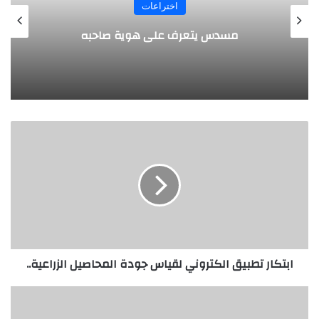
اختراعات
طف
مسدس يتعرف على هوية صاحبه
ا
ب
ت
ك
ا
ر
ت
ط
ب
ابتكار تطبيق الكتروني لقياس جودة المحاصيل الزراعية..
ي
ق
ا
ق
ل
ب