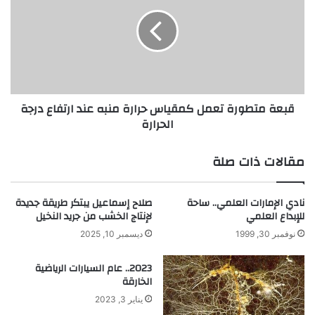
ك
ع
ت
ة
ر
م
و
ت
ن
ط
ي
و
ل
ر
قبعة متطورة تعمل كمقياس حرارة منبه عند ارتفاع درجة
ق
ة
الحرارة
ي
ت
ا
ع
س
م
مقالات ذات صلة
ج
ل
و
ك
د
م
نادي الإمارات العلمي.. ساحة
صلاح إسماعيل يبتكر طريقة جديدة
ة
ق
للإبداع العلمي
لإنتاج الخشب من جريد النخيل
ا
ي
نوفمبر 30, 1999
ديسمبر 10, 2025
ل
ا
م
س
2023.. عام السيارات الرياضية
ح
ح
الخارقة
ا
ر
ص
ا
يناير 3, 2023
ي
ر