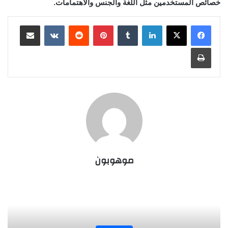
خصائص المستخدمين مثل اللغة والجنس والاهتمامات.
لينكدإن
‏Tumblr
بينتيريست
‏Reddit
‏VKontakte
مشاركة عبر البريد
طباعة
موهوبون