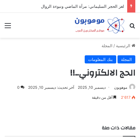
لغز الحجر السليماني: مرآة الماضي ونبوءة الزوال
بحث عن
الق
الرئيسية
/
المجلة
المجلة
بنك المعلومات
الحج الالكتروني..!!
موهوبون
ديسمبر 10, 2025
آخر تحديث: ديسمبر 10, 2025
0
2٬617
أقل من دقيقة
مقالات ذات صلة