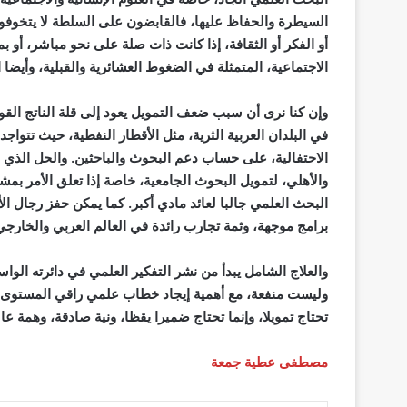
السيطرة والحفاظ عليها، فالقابضون على السلطة لا يتخوفون 
أو الفكر أو الثقافة، إذا كانت ذات صلة على نحو مباشر، أو بم
الاجتماعية، المتمثلة في الضغوط العشائرية والقبلية، وأيضا 
وإن كنا نرى أن سبب ضعف التمويل يعود إلى قلة الناتج القوم
في البلدان العربية الثرية، مثل الأقطار النفطية، حيث تتواجد
الاحتفالية، على حساب دعم البحوث والباحثين. والحل الذي ن
والأهلي، لتمويل البحوث الجامعية، خاصة إذا تعلق الأمر بم
البحث العلمي جالبا لعائد مادي أكبر. كما يمكن حفز رجال ا
برامج موجهة، وثمة تجارب رائدة في العالم العربي والخارجي،
والعلاج الشامل يبدأ من نشر التفكير العلمي في دائرته الواس
وليست منفعة، مع أهمية إيجاد خطاب علمي راقي المستوى وا
تحتاج تمويلا، وإنما تحتاج ضميرا يقظا، ونية صادقة، وهمة عا
مصطفى عطية جمعة