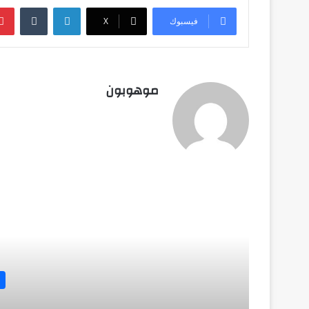
لينكدإن
فيسبوك
‫X
موهوبون
أق