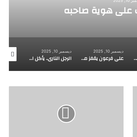
10, 2025
ات الورق من أنفه وفمه
ديسمبر 10, 2025
ديسمبر 10, 2025
ديسمبر 10, 2025
علي فرعون يقفز من الطابق العشرين ويأكل النار ويحطم سورا
الرجل الناري.. يأكل الجمر ويثني الحديد بأسنانه
شاب مصري يأكل الزجاج منذ الطفولة
اكتشاف
ياباني
قد
يتيح
إعادة
نمو
الأسنان
المتضررة