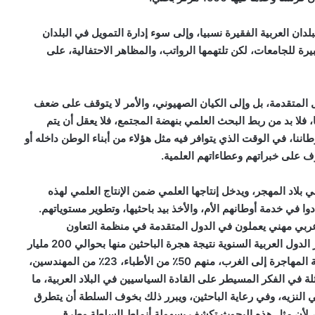
ان العربية الفقيرة نسبيا، وإلى سوء إدارة التمويل في البلدان
بيرة للجامعات، لكن تلتهمها الرواتب، والمظاهر الاحتفالية، على
ول المتقدمة، بل وإلى الكيان الصهيوني، والأمر لا يتوقف على ضعف
، فلا بد من ربط البحث العلمي بنهضة المجتمع، فلا يعقل أن يتم
ننا، في الوقت الذي يتوافر فيه مثل هؤلاء من أبناء الوطن داخله أو
 على خبراتهم وعطاءاتهم العلمية.
ي بلاد المهجر، ويدخل إنتاجها العلمي ضمن الإنتاج العلمي لهذه
وا في خدمة أوطانهم الأم، والأخذ بيد باحثيها، وتطوير مستوياتهم.
ربي مهني يعملون في الدول المتقدمة في منظمة التعاون
الاقتصادي والتنمية، حتى نهاية القرن العشرين، وتقدر خسائر الدول العربية السنوية نتيجة هجرة الباحثين منها بحوالي 200 مليار
دولار، حيث يساهم الوطن العربي بـ31٪ من الكفاءات العلمية المهاجرة إلى الغرب، منهم 50٪ من الأطباء، 23٪ من المهندسين،
مثلة في الفكر المسيطر على القادة السياسيين في البلاد العربية، ما
النزيه، وفي رعاية الباحثين، ويبرر ذلك بخوف السلطة أن يتطرق
عية، لأن مثل هذه البحوث تكشف بسهولة أنماط السلطة وطرق