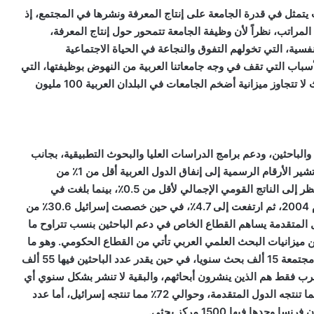
يتمثل في قدرة الجامعة على إنتاج المعرفة ونشرها في المجتمع، إذ
المراتب، نظراً لأن وظيفة الجامعة تتمحور حول إنتاج المعرفة،
فسية، التي تخولهم التفوق والنجاعة في الحياة الاجتماعية
أسباب التي تقف في وجه جامعاتنا العربية من النهوض بوظيفتها، التي
لا يحددها فقط تدني مخصصات التعليم والبحث العلمي، حيث لا تتجاوز ميزانية أضخم الجامعات في البلدان العربية 100 مليون
 والباحثين، ودعم برامج الدراسات العليا والبحوث التطبيقية، بجانب
ضعف الإمكانات في المختبرات والتجهيزات والأجهزة، حيث تشير الأرقام الرسمية إلى إنفاق الدول العربية أقل من 1٪ من
موازناتها العامة على دعم البحث العلمي، وتتدنى النسبة بالنظر إلى الناتج القومي الإجمالي لأقل من 0.5٪، بينما بلغت في
السويد 2.9٪، وفي فرنسا 2.7٪، وفي إسرائيل 2.6٪ قبل عام 2004، ثم ارتفعت إلى 4.7٪، في حين خصصت إسرائيل 30.6٪ من
ول المتقدمة يساهم القطاع الخاص في دعم الباحثين بنسب تتراوح ما
٪ إلى 70٪ في ميزانيات البحث العلمي، بينما 80٪ من ميزانيات البحث العلمي العربي تأتي من القطاع الحكومي. وهو ما
انعكس على نسبة البحوث المنتجة، حيث تنتج الدول العربية مجتمعة 15 ألف بحث سنويا، في حين يقدر عدد الباحثين فيها 55 ألف
لباحثين العرب فقط هم الذين ينشرون أبحاثهم، والبقية لا تنشر بشكل سنوي أي
مساهمات علمية، وكل المنتج العلمي العربي، أقل من10٪ مما تنتجه الدول المتقدمة، وحوالي 72٪ مما تنتجه إسرائيل، أما عدد