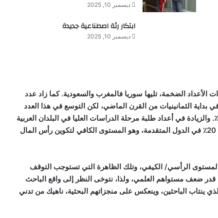
ديسمبر 10, 2025
ابتكار رئة اصطناعية جديدة
ديسمبر 10, 2025
ات الأعداد الضخمة، تليها سوريا فالمغرب والسعودية. كما زاد عدد
المائة مقارنة بعددهم في بداية الثمانينيات من القرن الماضي، لكن التوسع في هذا العدد
يبدو منخفضاً، لأن معدله في الدول المتقدمة وصل إلى 250٪. والزيادة في أعداد طلبة مرحلة الدراسات العليا في البلدان العربية
لا تتجاوز 4٪ للماجستير و4.1٪ للدكتوراه مقارنة بنسبة 10٪– 20٪ في الدول المتقدمة، وهو المستوى الكافي لتكوين رأس المال
 المستوى الرأسي/ الكيفي، وتلك الظاهرة التي تستوجب التوقف
ى قدر ضعف مستواهم العلمي، ولذا، نتوخى النظر إلى واقع الباحث
ي ينتاب الباحثين، وينعكس على منجزاتهم البحثية، ناهيك من تدني