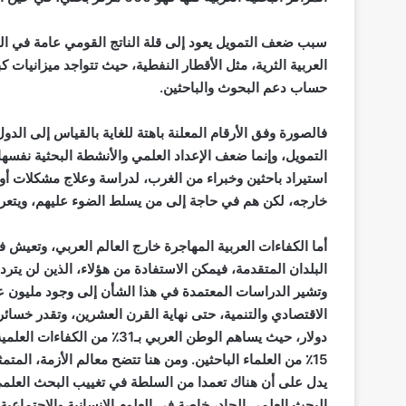
سبب ضعف التمويل يعود إلى قلة الناتج القومي عامة في البلد
العربية الثرية، مثل الأقطار النفطية، حيث تتواجد ميزانيات ك
حساب دعم البحوث والباحثين.
فالصورة وفق الأرقام المعلنة باهتة للغاية بالقياس إلى الد
التمويل، وإنما ضعف الإعداد العلمي والأنشطة البحثية نفسها
استيراد باحثين وخبراء من الغرب، لدراسة وعلاج مشكلات أوطا
خارجه، لكن هم في حاجة إلى من يسلط الضوء عليهم، ويتعرف
أما الكفاءات العربية المهاجرة خارج العالم العربي، وتعيش ف
البلدان المتقدمة، فيمكن الاستفادة من هؤلاء، الذين لن يتردد
وتشير الدراسات المعتمدة في هذا الشأن إلى وجود مليون ع
15٪ من العلماء الباحثين. ومن هنا تتضح معالم الأزمة، المت
يدل على أن هناك تعمدا من السلطة في تغييب البحث العلمي 
البحث العلمي الجاد، خاصة في العلوم الإنسانية والاجتما