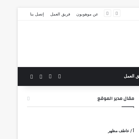
عن موهوبون
فريق العمل
إتصل بنا
‫X
فيسبوك
بحث عن
الوضع المظلم
ق العمل
مقال مدير الموقع
أ / عاطف مظهر