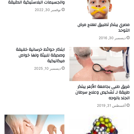
والجسيمات البلاستيكية الدقيقة
ر
ل
ا
نوفمبر 30, 2022
ظ
ض
ه
ج
ر
مصري يبتكر تطبيق لعلاج مرض
ا
ي
التوحد
ن
ح
ديسمبر 30, 2016
ب
ص
ي
ل
ابتكار حوائط خرسانية خفيفة
ة
وصديقة للبيئة ولها خواص
ا
ميكانيكية
ا
ن
ل
ع
ديسمبر 10, 2025
ا
ل
خ
ى
ت
فريق طبى بجامعة الأزهر يبتكر
ب
طريقة لـ تشخيص وعلاج سرطان
ب
ر
الجلد بالوجه
ا
ا
ر
ء
أغسطس 31, 2019
ا
ت
ت
ي
ا
ا
ل
خ