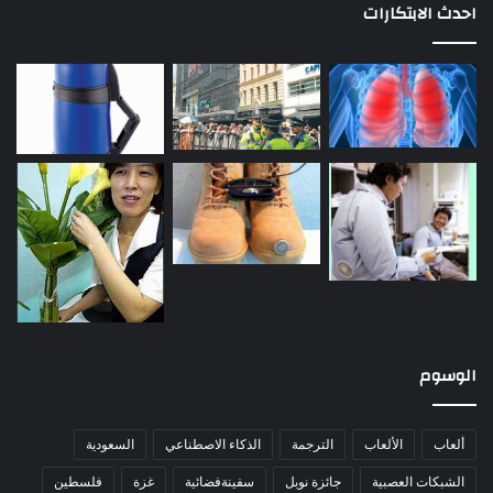
احدث الابتكارات
الوسوم
ألعاب
الألعاب
الترجمة
الذكاء الاصطناعي
السعودية
الشبكات العصبية
جائزة نوبل
سفينةفضائية
غزة
فلسطين