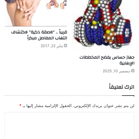
ع
ت
م
ر
ل
ا
ي
ع
ة
م
قريباً .. “لاصقة ذكية” لاكتشاف
أ
ن
التهاب المفاصل مبكراً
ث
أ
يناير 22, 2017
ب
م
ت
ر
جهاز حساس يفضح المخططات
ت
ي
الإرهابية
ف
ك
ديسمبر 10, 2025
ع
ا
ا
اترك تعليقاً
ل
ي
ت
لن يتم نشر عنوان بريدك الإلكتروني.
الحقول الإلزامية مشار إليها بـ
*
ه
ا
ل
ت