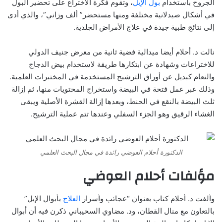
الجروح باستخدام
بول الإبل
، وتقوم فكرة الاختراع على تحضير البول
في أشكال صيدلانية مختلفة ومنها مستحضر” ألف وزاني”، والذي أدى
إلى نتائج طبية جيدة في علاج الأمراض الجلدية.
نالت د. أحلام أيضا ميدالية فضية ثانية من معرض جنيف الدولي
للاختراعات وشهادة عن ابتكارها طريقة لاستخدام بيض الدجاج
والنعام كبديل عن أوراق الترشيح المستخدمة في المختبرات العلمية.
وذلك عبر عمل فتحة في البيضة واستخراج المحتويات منها، ثم إزالة
ثلث البيضة بالنقع في الحنط، وبعدها إزالة القشرة الأصلية ويبقى
الغشاء الرقيق وهو الجزء السفلي وعندها تتم عملية الترشيح.
الدكتورة أحلام العوضي رائدة في مجال البحث العلمي
مؤلفات أحلام العوضي
وألفت د. أحلام كتاب بعنوان “عجائب وأسرار
العلاج
بأبوال الإبل”
بالتعاون مع منال القطان، ود. مضاوي السحيباني ذكرن فيه أن أبوال