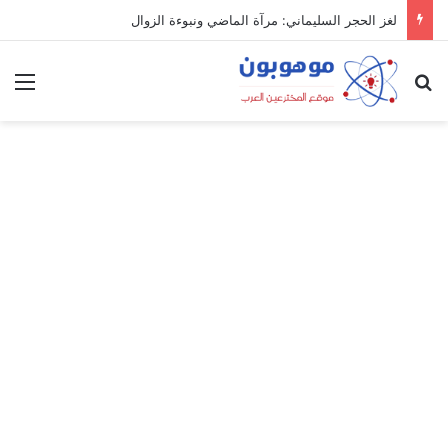
لغز الحجر السليماني: مرآة الماضي ونبوءة الزوال
بحث عن
الق