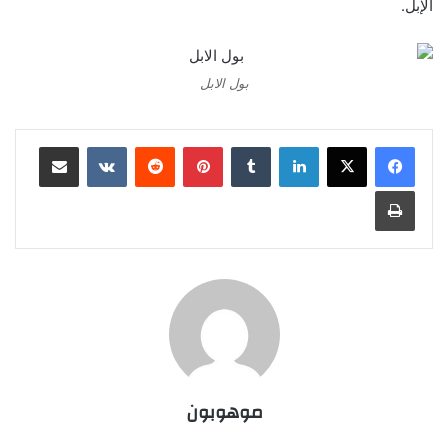
الإبل.
بول الابل
لينكدإن
‏Tumblr
بينتيريست
‏Reddit
‏VKontakte
مشاركة عبر البريد
طباعة
موهوبون