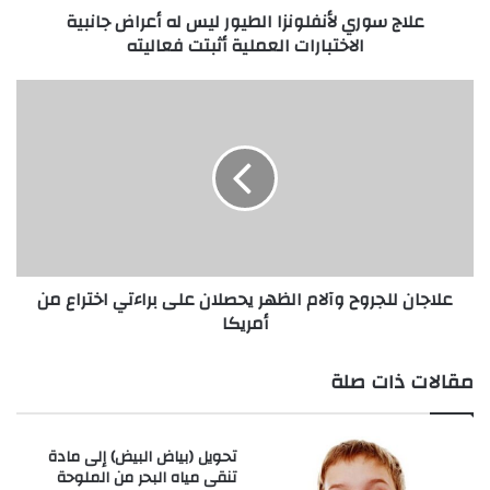
علاج سوري لأنفلونزا الطيور ليس له أعراض جانبية
أ
الاختبارات العملية أثبتت فعاليته
ن
ف
ل
ع
و
ل
ن
ا
ز
ج
ا
ا
ا
ن
ل
ل
ط
ل
ي
ج
علاجان للجروح وآلام الظهر يحصلان على براءتي اختراع من
و
ر
أمريكا
ر
و
ل
ح
ي
و
مقالات ذات صلة
س
آ
ل
ل
ه
ا
تحويل (بياض البيض) إلى مادة
أ
م
تنقى مياه البحر من الملوحة
ع
ا