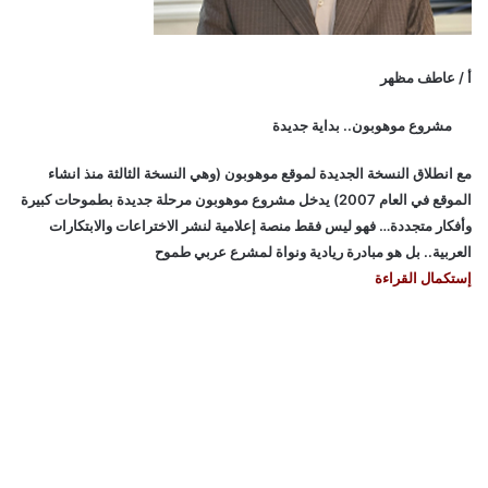
أ / عاطف مظهر
مشروع موهوبون.. بداية جديدة
مع انطلاق النسخة الجديدة لموقع موهوبون (وهي النسخة الثالثة منذ انشاء
الموقع في العام 2007) يدخل مشروع موهوبون مرحلة جديدة بطموحات كبيرة
وأفكار متجددة… فهو ليس فقط منصة إعلامية لنشر الاختراعات والابتكارات
العربية.. بل هو مبادرة ريادية ونواة لمشرع عربي طموح
إستكمال القراءة