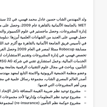
MET بالجامعة الألماني
إدارة المشروعات، وحصل ماجستير في علوم الكمبيوتر والنظ
حصل فهمي على العديد من الشهادات العلمية أبرزها: دبلومة 
في تأسيس فريق الجامعة الألمانية بالقاهرة مع أكرم عبد ال
مسابقة Robocup ممثلا لمصر في العام 2009 وحصل الفريق على المركز الثاني عالميا.
تخصص فهمي، في إدارة المشروعات وتقديم الاستشارات لنظ
التأمين، وباحث في مجال علوم التقنيات الرقمية بجامعة يو
وعضو منظمة الجمعية الروبوتية والاتمتة التابع لمعهد مهندسي الك
أصدر العالم المصري الشاب، مجموعة رسائل علمية في مجال 
ومن أهم المشروعات التي قدمها:
– مشروع توحيد نظم ضريبة القيمة المضافة داخل الإتحاد الأو
– مشروع توحيد نظم المعلومات وإدارتها لأحد مجموعات اتحاد
– مشروع حوكمة نظم التأمين (re-insurance) لمجموعة من كبرى شركات التأمين الأوروبية.