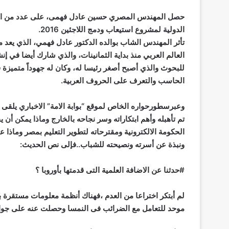
الدولية لمشروع استيعاب ودمج اللاجئين 2016.
تأثر المهندس الشاب بوالده الدكتور عادل فهمي، الذي يعد م
العالم العربي منذ بداية الثمانينات، والذي شارك أيضا في
للبحوث والذي أصبح أصغر رئيسا له، وكان له جهوداً متميزة 
الحاسب والتعرف على الحروف العربية.
وعبرسطورحواره الخاص لموقع “بوابة الامة” الاخباري يلق
تم تأهبله وأهم ابتكاراته وسر نجاحه بالخارج وماذا يمكن أ
ونبذة عن أسرته ونصيحته للشباب..فإلى نص الحديث:
#حدثنا عن الاضافة العلمية التى قدمتها بأوروبا ؟
لم أبتكر اختراعا من العدم ،فهناك أنظمة معلومات مستقرة 
موحد للتعامل مع الضرائب فى النمسا وحصلت عنه على جوائ