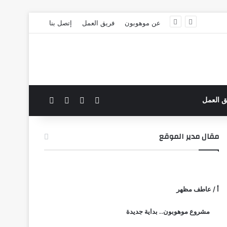
عن موهوبون
فريق العمل
إتصل بنا
‫X
فيسبوك
بحث عن
الوضع المظلم
ق العمل
مقال مدير الموقع
أ / عاطف مظهر
مشروع موهوبون.. بداية جديدة