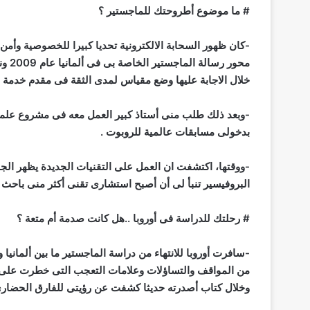
# ما موضوع أطروحتك للماجستير ؟
-كان ظهور السحابة الالكترونية تحديا كبيرا للخصوصية وأمن
محور
خلال الاجابة عليها وضع مقياس لمدى الثقة فى مقدم خدمة 
-وبعد ذلك طلب منى أستاذ كبير العمل معه فى مشروع علمى
بدخولى مسابقات عالمية للروبوت .
-ووقتها، اكتشفت ان العمل على التقنيات الجديدة يظهر ا
البروفيسير تنبأ لى أن أصبح استشارى تقنى أكثر منى باحث ا
# رحلتك للدراسة فى أوروبا ..هل كانت صدمة أم متعة ؟
-سافرت أوروبا للانتهاء من دراسة الماجستير ما بين ألمانيا
من المواقف والتساؤلات وعلامات التعجب التى خطرت على 
وخلال كتاب أصدرته حديثا كشفت عن رؤيتى للفارق الحضارى بي