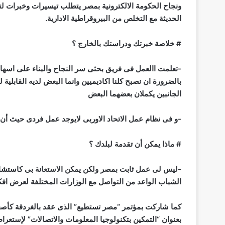
ونجاح الحكومة الالكترونية بمصر يتطلب تيسيرات وخبرات لتح
الحديثة مع التخلص من البيروقراطية الادارية.
# خلاصة خبرتك ودراستك بالخارج ؟
-تعلمت االعمل فى فريق بحثى سر النجاح والبناء على اسهام
بالضرورة ان نصبح كلنا اكاديميين وانما البعض لديه القابلية
الجانبين يكملان بعضهما البعض
-و فى نظام عمل الاتحاد الاوربى لايوجد عمل فردى حيث أن مشرو
# ماذا يمكن أن تقدمة لبلدك ؟
-ليس لى عمل ثابت بمصر ولكن يمكن الاستعانة بى كاستش
الشباب الواعد من التواصل مع الوزارات المختلفة لعرض افك
كما شاركت بمؤتمر “مصر تستطيع” الذى عقد بالغردقة كأصغ
بعنوان “التمكين بتكنولوجيا المعلومات والاتصالات” لإ