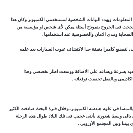
 المعلومات ويهدد البيانات الشخصية لمستخدمى الكمبيوتر وكان هذا
 رسالة الماجستير الخاصة بى فى ألمانيا عام 2009 ونجحت فى الخروج بنموذج أسئلة يمكن لأى شخص او مؤسسة من
السحابة ومدى الامان والخصوصية عند استخدامها .
 لتصنيع كاميرا دقيقة جدا لاكتشاف عيوب السيارات بعد علمه
لجديد بسرعة ويساعد على الاضافة ووسعت اطار تخصصى وهذا
كاديمى وبالفعل تحققت توقعاته .
 والنمسا فى علوم هندسه الكمبيوتر..وخلال فترة البحث صادفت الكثير
بالى وسط شعورى بأننى عجيب فى تلك البلاد طوال هذه الرحلة
ننا وبين المجتمع الأوروبى .