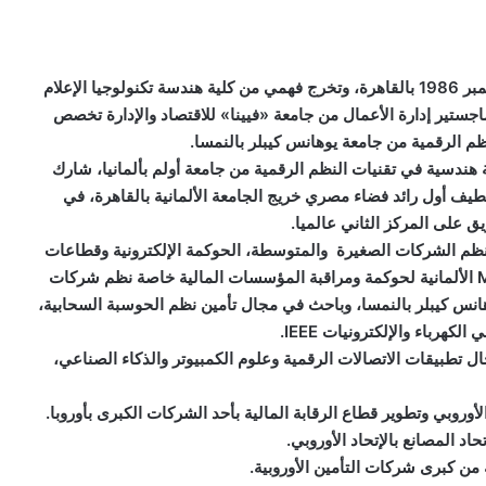
ولد المهندس الشاب حسين عادل محمد فهمي، في 22 سبتمبر 1986 بالقاهرة، وتخرج فهمي من كلية هندسة تكنولوجيا الإعلام
ة بالقاهرة عام 2009، وحصل على ماجستير إدارة الأعمال من جامعة «فيينا» للاقتصاد والإدارة تخصص
م الرقمية من جامعة يوهانس كيبلر بالنمسا.
هندسية في تقنيات النظم الرقمية من جامعة أولم بألمانيا، شارك
لطيف أول رائد فضاء مصري خريج الجامعة الألمانية بالقاهرة، في
م الشركات الصغيرة والمتوسطة، الحوكمة الإلكترونية وقطاعات
الخدمات المالية، وعمل استشاري تقني في شركة MSG AG الألمانية لحوكمة ومراقبة المؤسسات المالية خاصة نظم شركات
هانس كيبلر بالنمسا، وباحث في مجال تأمين نظم الحوسبة السحابية،
هرباء والإلكترونيات IEEE.
تطبيقات الاتصالات الرقمية وعلوم الكمبيوتر والذكاء الصناعي،
روبي وتطوير قطاع الرقابة المالية بأحد الشركات الكبرى بأوروبا.
 المصانع بالإتحاد الأوروبي.