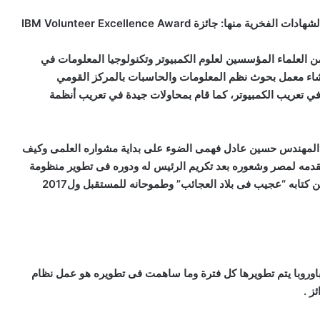
حصل المهندس المصري حسين عادل فهمى، على عدد من الشهادات الفخرية منها: جائزة IBM Volunteer Excellence Award
ن العلماء المؤسسين لعلوم الكمبيوتر وتكنولوجيا المعلومات في
 إنشاء معمل بحوث نظم المعلومات والحاسبات بالمركز القومي
في تعريب الكمبيوتر، كما قام بمحاولات جيدة في تعريب أنظمة
ى المهندس حسين عادل فهمى الضوء على بداية مشواره العلمى وكيف
ن يقدمه لمصر وشعوره بعد تكريم الرئيس له ودوره فى تطوير منظومة
الحكومة الالكترونية ومقترحاته لتطوير التعليم بمصر وماذا عن كتابه “عجيب فى بلاد العجائب” وطموحانه للمستقبل ول2017
باوروبا يتم تطويرها كل فترة وما ساهمت فى تطويره هو عمل نظام
ز .