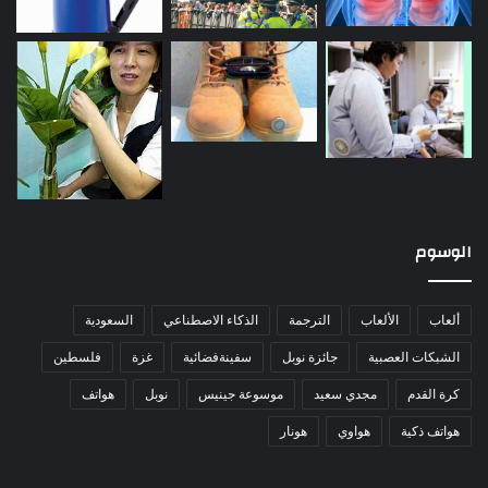
الوسوم
ألعاب
الألعاب
الترجمة
الذكاء الاصطناعي
السعودية
الشبكات العصبية
جائزة نوبل
سفينةفضائية
غزة
فلسطين
كرة القدم
مجدي سعيد
موسوعة جينيس
نوبل
هواتف
هواتف ذكية
هواوي
هونار