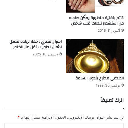
ا
ئ
خاتم بتقنية متطورة يمكّن صاحبه
د
من استشعار نبضات قلب شخص
ا
ل
أكتوبر 11, 2016
ت
اختراع مصري : جهاز لزيادة معدل
ي
الأمان لحاويات نقل غاز الكلور
ي
ح
ديسمبر 10, 2025
ق
ق
ه
الصدفي مخترع بندول الساعة
ا
ا
نوفمبر 30, 1999
ل
ع
اترك تعليقاً
ل
ا
ج
لن يتم نشر عنوان بريدك الإلكتروني.
الحقول الإلزامية مشار إليها بـ
*
ا
ل
ا