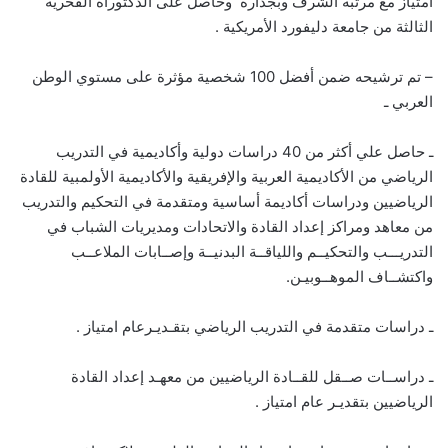
امتياز مع مرتبة الشرف وبجدارة وحاصل على الدكتوراه الفخرية
الثالثة من جامعة دليفورد الأمريكية .
– تم ترشيحه ضمن أفضل 100 شخصية مؤثرة على مستوي الوطن
العربي ـ
ـ حاصل علي أكثر من 40 دراسات دولية وأكاديمية في التدريب
الرياضي من الأكاديمية العربية والإفريقية والأكاديمية الأولمبية للقادة
الرياضيين ودراسات أكاديمة أساسية ومتقدمة في التحكيم والتدريب
من معاهد ومراكز إعداد القادة والاتحادات ومديريات الشباب في
التدريـــب والتحكيــم واللياقــة البدنيــة وإصــابات الملاعــب
واكتشــاف الموهــوبيـن.
ـ دراسات متقدمة في التدريب الرياضي بتقـديـرعام امتياز .
ـ دراســات صــقل للقــادة الرياضيين من معهـد إعداد القادة
الرياضيين بتقديـر عام امتياز .