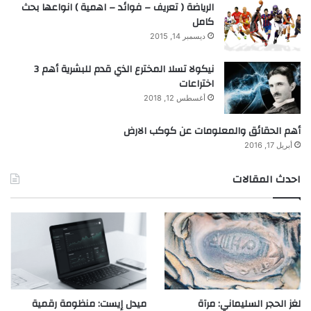
الرياضة ( تعريف – فوائد – اهمية ) انواعها بحث
كامل
ديسمبر 14, 2015
نيكولا تسلا المخترع الذي قدم للبشرية أهم 3
اختراعات
أغسطس 12, 2018
أهم الحقائق والمعلومات عن كوكب الارض
أبريل 17, 2016
احدث المقالات
لغز الحجر السليماني: مرآة
ميدل إيست: منظومة رقمية