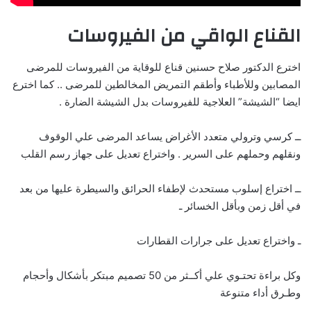
القناع الواقي من الفيروسات
اخترع الدكتور صلاح حسنين قناع للوقاية من الفيروسات للمرضى
المصابين وللأطباء وأطقم التمريض المخالطين للمرضى .. كما اخترع
ايضا “الشيشة” العلاجية للفيروسات بدل الشيشة الضارة .
ــ كرسي وترولي متعدد الأغراض يساعد المرضى علي الوقوف
ونقلهم وحملهم على السرير . واختراع تعديل على جهاز رسم القلب
ــ اختراع إسلوب مستحدث لإطفاء الحرائق والسيطرة عليها من بعد
في أقل زمن وبأقل الخسائر ـ
ـ واختراع تعديل على جرارات القطارات
وكل براءة تحتـوي علي أكــثر من 50 تصميم مبتكر بأشكال وأحجام
وطـرق أداء متنوعة