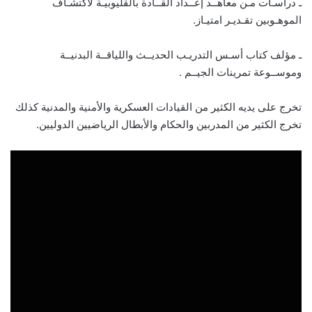
ـ دراسـات مـن معاهــد إعــداد القــادة بالقليوبيـة لاكتشـاف
الموهـوبين تقـديـر امتيـاز.
ـ مؤلف كتاب أسـس التدريـب الحديــث واللياقــة البدنيــة
وموســوعة تمرينات الجيــم .
تخرج على يديه الكثير من القيادات العسكرية والأمنية والمدنية كذلك
تخرج الكثير من المدربين والحكام والأبطال الرياضيين الدوليين.