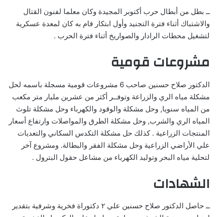
ــ بطل من أبطال حرب أكتوبر المجيدة وكان معلما لفنون القتال
والاشتباك أثناء فترة التجنيد وأول ابتكار قام به كان لمعدة عسكرية
لتشغيل محطات الرادار والصواريخ أثناء فترة الحرب .
مشروعات قومية
الدكتور صلاح حسنين صاحب 6 مشروعات قومية مسجلة باسمه لحل
مشكلة مياه الري والزراعة وتوفــر أكثر من عشرين مليار متر مكعب
من المياه سنويا, وحل مشكلة والوقود والكهرباء وحل مشكلة تلوث
المياه الري والشرب, وحل مشكلة الطرق والمواصلات وارتفاع أسعار
المنتجات الزراعية . كذلك حل مشكلة التكدس السكاني والتعديات
علي الأراضي الزراعية وحل مشكلة الفقر والبطالة. ومشروع آخر
لتحلية مياه البحر وتوليد الكهرباء من مشاعل حقول البترول .
الشهادات
ــ حاصل الدكتور صلاح حسنين علي ٢ دكتوراة فخرية وشرفية بتقدير