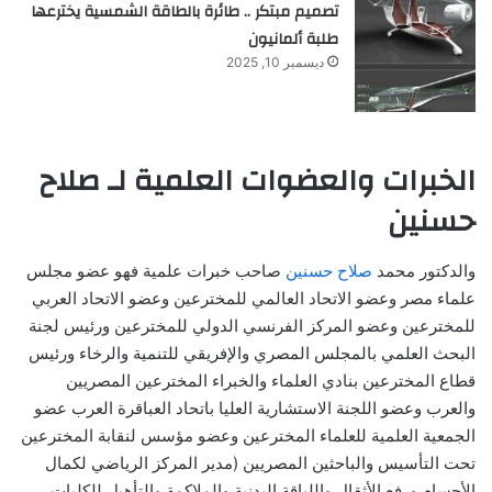
تصميم مبتكر .. طائرة بالطاقة الشمسية يخترعها
طلبة ألمانيون
ديسمبر 10, 2025
الخبرات والعضوات العلمية لـ صلاح
حسنين
والدكتور محمد
صلاح حسنين
صاحب خبرات علمية فهو عضو مجلس
علماء مصر وعضو الاتحاد العالمي للمخترعين وعضو الاتحاد العربي
للمخترعين وعضو المركز الفرنسي الدولي للمخترعين ورئيس لجنة
البحث العلمي بالمجلس المصري والإفريقي للتنمية والرخاء ورئيس
قطاع المخترعين بنادي العلماء والخبراء المخترعين المصريين
والعرب وعضو اللجنة الاستشارية العليا باتحاد العباقرة العرب عضو
الجمعية العلمية للعلماء المخترعين وعضو مؤسس لنقابة المخترعين
تحت التأسيس والباحثين المصريين (مدير المركز الرياضي لكمال
الأجسام ورفع الأثقال واللياقة البدنية والملاكمة والتأهيل للكليات