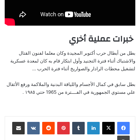
خبرات عملية أخري
بطل من أبطال حرب أكتوبر المجيدة وكان معلما لفنون القتال
والاشتباك أثناء فترة التجنيد وأول ابتكار قام به كان لمعدة عسكرية
لتشغيل محطات الرادار والصواريخ أثناء فترة الحرب …
بطل سابق في كمال الأجسام واللياقة البدنية والملاكمة ورفع الأثقال
علي مستوي الجمهورية في الفــــترة من 1965 حتي ١٩٨٥ .
لينكدإن
‏Tumblr
بينتيريست
‏Reddit
‏VKontakte
مشاركة عبر البريد
طباعة