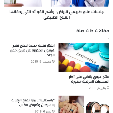
ا
ا
م
ج
جلسات علاج طبيعي الرياض- وأهم الفوائد التي يحققها
ل
ط
العلاج الطبيعي
ل
ب
ل
ي
ح
ع
مقالات ذات صلة
ج
ي
ز
ا
م
ل
ابتكار تقنية جديدة لعلاج نقص
ن
ر
هرمون الذكورة عن طريق حقن
ا
ي
الجلد
ل
ا
ديسمبر 9, 2015
م
ض
س
-
ا
و
منتج حيوي يقضي على أكثر
ف
أ
المسببات المرضية خطورة
ر
ه
يناير 4, 2009
م
ا
“باسكالينا”.. بيتزا تمنع الإصابة
ل
بالسرطان وأمراض القلب
ف
يونيو 6, 2018
و