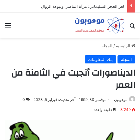
لغز الحجر السليماني: مرآة الماضي ونبوءة الزوال
بحث عن
الق
الرئيسية
/
المجلة
المجلة
بنك المعلومات
الديناصورات أنجبت في الثامنة من
العمر
موهوبون
نوفمبر 30, 1999
آخر تحديث: فبراير 5, 2023
0
8٬249
دقيقة واحدة