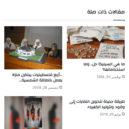
و
ي
ا
ب
مقالات ذات صلة
ب
ة
ي
ج
س
د
ا
ما هي السيليكا جل.. وما
استخداماتها؟
…أربع فلسطينيات يبتكرن منزلا
نوفمبر 30, 1999
يعمل بالطاقة الشمسية…
ديسمبر 28, 2008
طريقة جديدة لتحويل النفايات إلى
وقود ولتوليد الكهرباء
يوليو 29, 2019