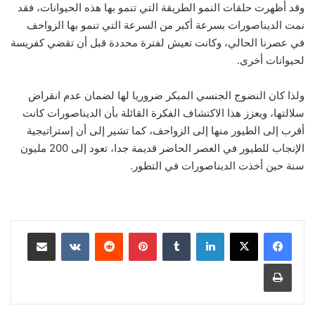
وقد أظهرت حلقات النمو الطريقة التي تنمو بها هذه الحيوانات، فقد
نمت الديناصورات بسرعة أكبر من السرعة التي تنمو بها الزواحف
في عصرنا الحالي، وكانت تعيش لفترة محددة قبل أن تقضي كفريسة
لحيوانات أخرى.
ولذا كان النضوج الجنسي المبكر ضروريا لها لضمان عدم انقراض
سلالتها، ويعزز هذا الاكتشاف الفكرة القائلة بأن الديناصورات كانت
أقرب إلى الطيور منها إلى الزواحف، كما تشير إلى أن إستراتيجية
الإنجاب للطيور في العصر الحاضر قديمة جدا، تعود إلى 200 مليون
سنة حين أخذت الديناصورات في التطور.
لينكدإن
‏Tumblr
بينتيريست
‏Reddit
‏VKontakte
مشاركة عبر البريد
طباعة