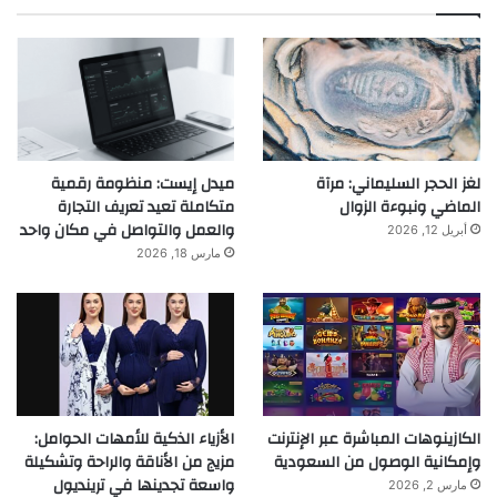
لغز الحجر السليماني: مرآة
ميدل إيست: منظومة رقمية
الماضي ونبوءة الزوال
متكاملة تعيد تعريف التجارة
والعمل والتواصل في مكان واحد
أبريل 12, 2026
مارس 18, 2026
الكازينوهات المباشرة عبر الإنترنت
الأزياء الذكية للأمهات الحوامل:
وإمكانية الوصول من السعودية
مزيج من الأناقة والراحة وتشكيلة
واسعة تجدينها في ترينديول
مارس 2, 2026