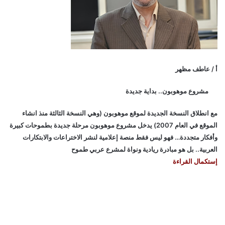
أ / عاطف مظهر
مشروع موهوبون.. بداية جديدة
مع انطلاق النسخة الجديدة لموقع موهوبون (وهي النسخة الثالثة منذ انشاء
الموقع في العام 2007) يدخل مشروع موهوبون مرحلة جديدة بطموحات كبيرة
وأفكار متجددة… فهو ليس فقط منصة إعلامية لنشر الاختراعات والابتكارات
العربية.. بل هو مبادرة ريادية ونواة لمشرع عربي طموح
إستكمال القراءة