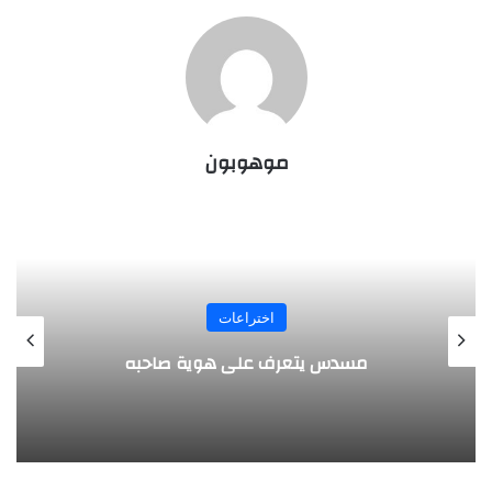
موهوبون
المجلة
طفل مصري يخرج قصاصات الورق من أنفه
وفمه