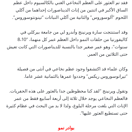
فقد تم العثور على العظم النخاعي الغني بالكالسيوم داخل عظم
الساق الأكبر في اثنتين من إناث الديناصورات إحداهما من آكلي
اللحوم “آلوسوروس” والثانية من آكلي النباتات “تينونتوسوروس”.
وقد استنتجت سارة ويرنينج وأندرو لي من جامعة بيركلي في
كاليفورنيا من حلقات النمو داخل العظم عمر كل منهما، “8،10
سنوات”، وهو عمر صغير جدا بالنسبة للديناصورات التي كانت تعيش
حتى الثلاثين من العمر.
وكان علماء قد اكتشفوا وجود عظم نخاعي في أنثى من فصيلة
“تيرانوسوروس ريكس” وحددوا عمرها بالثمانية عشر عاما.
وتقول ويرنينج “لقد كنا محظوظين جدا بالعثور على هذه الحفريات.
فالعظم النخاعي يوجد خلال ثلاثة إلى أربعة أسابيع فقط من عمر
الإناث التي بلغت مرحلة البلوغ، ولذا لا بد من البحث في عظام كثيرة
حتى تستطيع العثور عليها”.
بوادر نمو