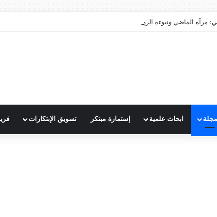
ي: مرآة الماضي ونبوءة الزوال
مجلة
ابحاث علمية
إستمارة مبتكر
تسويق الإبتكارات
فري