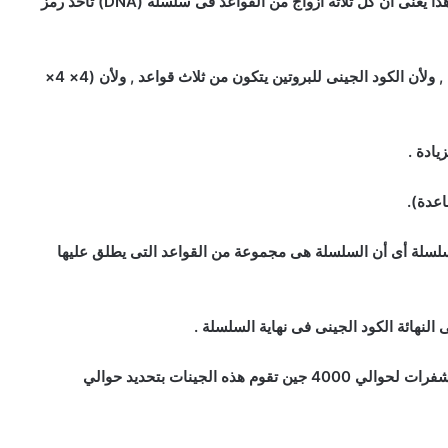
من ثلاثة إنزيمات للتفرقة بين الأحماض الأمينية العشرون , وهذا يعنى أن كل ثلاثة أزواج من القواعد فى سلسلة (DNA) تأخذ رمز
– وبما أن (DNA) الدي إن ايه يتكون من أربعة قواعد مختلفة , ولأن الكود الجينى للبروتين يتكون من ثلاث قواعد , ولأن (4× 4×
ادة .
 السلسلة أى أن السلسلة هى مجموعة من القواعد التى يطلق عليها
– إن الخيط الطويل من الـ (DNA)فى خلية بكتريا E.coli به شفرات لحوالي 4000 جين تقوم هذه الجينات بتحديد حوالي