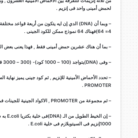
لحمض أمينى واحد فى إنزيم .
4= 64)فهناك 64 نموذج ممكن للكود الجينى .
– بما أن هناك عشرين حمض أمينى فقط , فهذا يعنى بعض الزي
– وفى (DNA)يتواجد (100 – 1000 كود)- (300 – 3000 قاعدة).
– تحدد الأحماض الأمينية للإنزيم , ثم كود جينى يميز نهاية
PROMOTER .
– ثم مجموعة من PROMOTER , الاكواد الجينية للجينات فى النهائة الكود الجينى فى نهاية السلسلة .
1000إنزيم فى السيتوبلازم فى خلية E.coli .