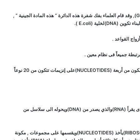
– وتعرف المادة الوراثية كلها باسم المادة الجينية (GENOME), وقد قام العلماء بفك شفرة هذه الدائرة ” هذه المادة الجينية ” ,
رتبطة جميعاً فى نظام معين .
– ومن هنا فالسؤال هو كيف نحصل من الدي إن ايه (DNA)مكون من أربعة (NUCLEOTIDES)على إنزيمات تتكون من 20 نوعاً
1- هناك بروتين معقد وغريب يطلق عليه (RIBOSOME)والذى يقرأ (RNA)والذي يصدر من (DNA)ويحوله الى سلاسل من
2- ولكى نحصل على الأحماض الأمينية الصحيحة فإن (RIBOSOME)يأخذ (NUCLEOTIDES)ويقسمها على مجموعات , مكونة