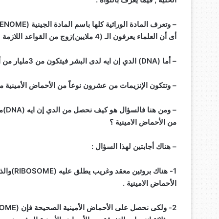
أى أن العلماء يعرفون الـ (4 ملايين)زوج من القواعد اللازمة لبناء تكوين (DNA)لخلية (E.coli ).
– أما (DNA) الدي إن ايه لدى البشر فيتكون من 3مليار من أزواج القواعد .
– وتتكون الإنزيمات من عشرون نوعاً من الأحماض الأمينية م
من الأحماض الامينية ؟
– هناك أجابتين لهذا السؤال :
الأحماض الامينية .