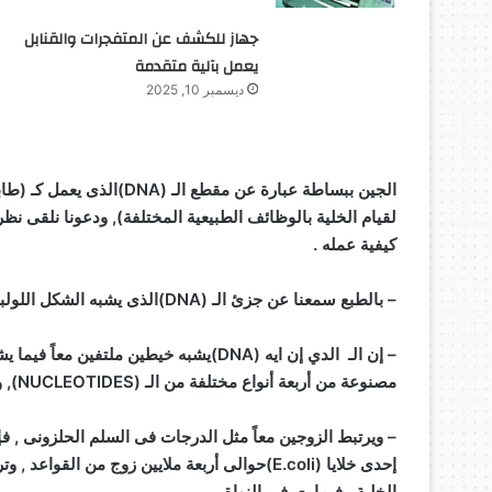
جهاز للكشف عن المتفجرات والقنابل
يعمل بآلية متقدمة
ديسمبر 10, 2025
الجين ببساطة عبارة عن مقطع
كيفية عمله .
– بالطبع سمعنا عن جزئ الـ (DNA)الذى يشبه الشكل اللولبى المزدوج (DOUBLE STRAND )
مصنوعة من أربعة أنواع مختلفة من الـ (NUCLEOTIDES), وكل زوج من القواعد يتكون من جزئين من الـ (NUCLEOTIDES )
– ويرتبط الزوجين معاً مثل الدرجات فى السلم الحلزونى , فإ
إحدى خلايا (E.coli)حوالى أربعة ملايين زوج من 
الخلية , فيما يعرف بالنواة .