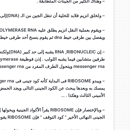
– وهناك الكثير من الجينات المتطابقة .
– ولخلق انزيم فلابد للخلية أن تنقل الجين من الـ (DNA)إلى MESSENGER RNA.
ويفصل بين طرفى خيط dna ثم يقوم بنسخ أحد طرفى خيط dna إلى خيط RNA .
messenger rna ويتحول الطرف المفرد من messenger rna إلى RIBOSOME .
يمسك به وبعدها يبحث عن الكود الجينى التالى ويجد الحمض 
الأمينى الثالث وهكذا . …
– وبالإختصار فإن RIBOSOME يقرأ الأك
الجينى النهائى الأخير ” كود التوقف ” فإن RIBOSOME يقوم باطلاق السلسلة كلها .