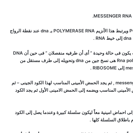
– ويقوم بعملية النقل انزيم يطلق عليه POLYMERASE RNA ويرتبط هذا الأنزيم POLYMERASE RNA بـ dna عند نقطة الرواج
– إن RNA ,RIBONUCLEIC يشبه إلى حد كبير (DNA)ولكنه يكون فى حالة وحيدة ” أى أن طرفيه منفصلان ” فى حين أن DNA
طرفين متشابين فيما يشبه اللولب . إذن فوظيفة Rna polymerase هى نسخ جين من dna وتحويله إلى طرف مستقل من
– ويبدو RIBOSOME فى البداية كأنه كود جينى فى messenger rna , ثم يجد الحمض الأمينى المناسب لهذا الكود الجينى – ثم
الأمينى المناسب ويضمه إلى الحمض الامينى الأول ثم يجد الكود
واد الجينية ويحولها إلى احماض امينية معاً ليكون سلسلة كبيرة وعندما يصل إلى الكود