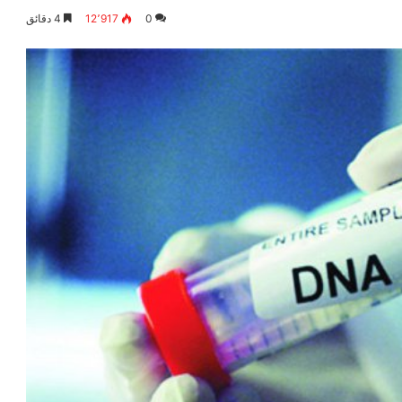
0
12٬917
4 دقائق