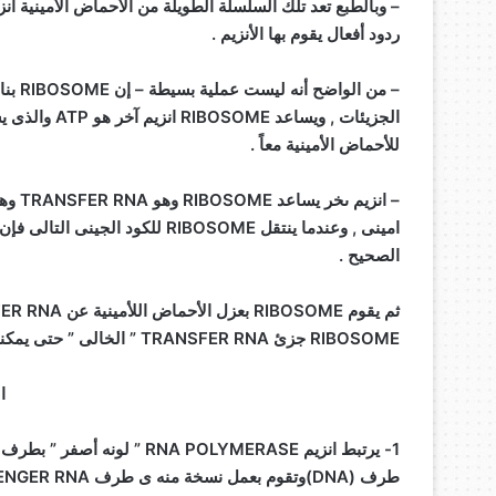
– وبالطبع تعد تلك السلسلة الطويلة من الأحماض الأمينية انزي
ردود أفعال يقوم بها الأنزيم .
للأحماض الأمينية معاً .
الصحيح .
RIBOSOME جزئ TRANSFER RNA ” الخالى ” حتى يمكنه التقاط حمض امينى آخر من النوع الصحيح .
ا
طرف (DNA)وتقوم بعمل نسخة منه ى طرف MESSENGER RNA .