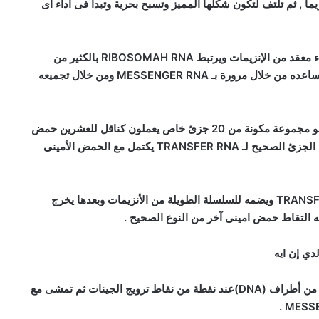
ماً , ثم تلتف لتكون شكلها المميز وتسبح بحرية وتبدأ فى أداء أى
– من الواضح أنه ليست عملية بسيطة – إن RIBOSOME بناء معقد من الإنزيمات ويرتبط RIBOSOMAH RNA بالكثير من
الجزيئات , ويساعد RIBOSOME انزيم آخر هو ATP والذى يساعده من خلال مرورة بـ MESSENGER RNA ومن خلال تجميعه
– انزيم ىخر يساعد RIBOSOME وهو TRANSFER RNA وهو مجموعة مكونة من 20 جزئ خاص يعملون كناقل للعشرين حمض
امينى , وعندما ينتقل RIBOSOME للكود الجينى التالى فإن الجزئ الصحيح لـ TRANSFER RNA يكتمل مع الحمض الأمينى
ثم يقوم RIBOSOME بعزل الأحماض اللأمينية عن TRANSFER RNA ويضمه للسلسلة الطويلة من الأنزيمات وبعدها يخرج
لدي إن ايه
1- يرتبط انزيم RNA POLYMERASE ” لونه أصفر ” بطرف من أطراف (DNA)عند نقطة من نقاط ترويج الجينات ثم تمشى مع