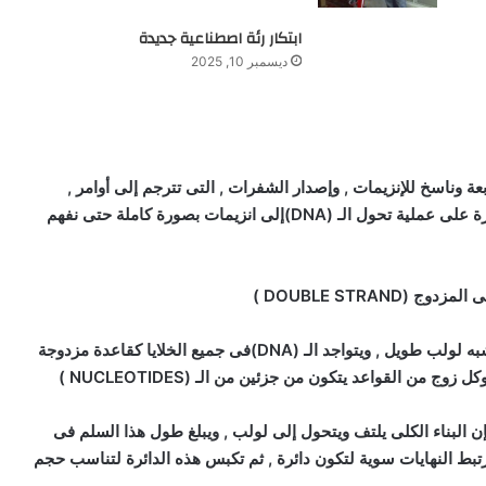
ابتكار رئة اصطناعية جديدة
ديسمبر 10, 2025
 الـ (DNA)الذى يعمل كـ (طابعة وناسخ للإنزيمات , وإصدار الشفرات , التى تترجم إلى أوامر ,
لقيام الخلية بالوظائف الطبيعية المختلفة), ودعونا نلقى نظرة على عملية تحول الـ (DNA)إلى انزيمات بصورة كاملة حتى نفهم
– إن الـ الدي إن ايه (DNA)يشبه خيطين ملتفين معاً فيما يشبه لولب طويل , ويتواجد الـ (DNA)فى جميع الخلايا كقاعدة مزدوجة
ن البناء الكلى يلتف ويتحول إلى لولب , ويبلغ طول هذا السلم فى
القواعد , وترتبط النهايات سوية لتكون دائرة , ثم تكبس هذه الدائرة لتناسب حجم