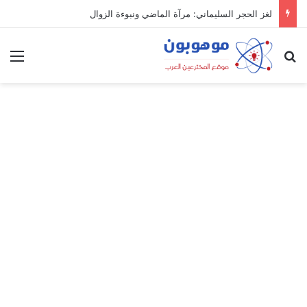
لغز الحجر السليماني: مرآة الماضي ونبوءة الزوال
بحث عن
الق