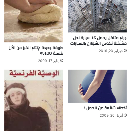
ا
i
ل
n
إ
g
ن
U
س
p
ا
T
جراج متنقل يحمل 16 سيارة لحل
ن
o
مشكلة تكدس الشوارع بالسيارات
F
طريقة جديدة لإنتاج الخبز من الأرز
فبراير 20, 2016
a
بنسبة 100%
c
يناير 17, 2009
u
l
t
y
أخطاء شائعة عن الحمل !
أبريل 20, 2009