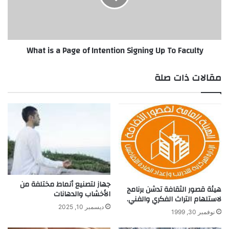
ق
s
ي
a
ا
P
س
a
What is a Page of Intention Signing Up To Faculty
م
g
س
e
ت
o
مقالات ذات صلة
و
f
ى
I
ا
n
ل
t
أ
e
ك
n
س
t
ج
i
ي
o
ن
n
جهاز لتصنيع أنماط مختلفة من
هيئة قصور الثقافة تدشن برنامج
ف
S
الأخشاب والدهانات
لاستلهام التراث الفكري والفني.
ي
i
ديسمبر 10, 2025
د
g
نوفمبر 30, 1999
م
n