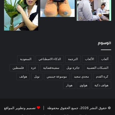
الوسوم
ألعاب
الألعاب
الترجمة
الذكاء الاصطناعي
السعودية
الشبكات العصبية
جائزة نوبل
سفينةفضائية
غزة
فلسطين
كرة القدم
مجدي سعيد
موسوعة جينيس
نوبل
هواتف
هواتف ذكية
هواوي
هونار
© حقوق النشر 2026، جميع الحقوق محفوظة |
تصميم وتطوير المواقع