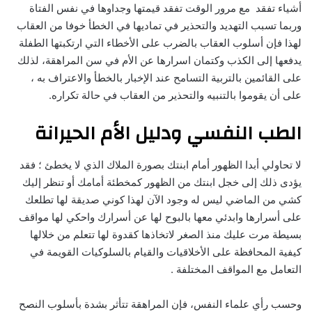
أشياء تفقد مع مرور الوقت تفقد قيمتها وجداوها في نفس الفتاة
وربما تسبب التهديد والتحذير في تماديها في الخطأ خوفا من العقاب
لهذا فإن أسلوب العقاب بالضرب على الأخطاء التي ارتكبتها الطفلة
يدفعها إلى الكذب وكتمان اسرارها عن الأم في سن المراهقة، لذلك
على القائمين بالتربية التسامح عند الإخبار بالخطأ والاعتراف به ،
على أن يقوموا بالتنبيه والتحذير من العقاب في حالة تكراره.
الطب النفسي ودليل الأم الحيرانة
لا تحاولي أبدا الظهور أمام ابنتك بصورة الملاك الذي لا يخطئ ؛ فقد
يؤدى ذلك إلى خجل ابنتك من الظهور كمخطئة أمامك أو تنظر إليك
كشي من الماضي ليس له وجود الآن لهذا كوني صديقة لها تطلعك
على أسرارها وابدئي معها بالبوح لها عن أسرارك واحكي لها مواقف
بسيطة مرت عليك منذ الصغر لاتخاذها كقدوة لها تتعلم من خلالها
كيفية المحافظة على الأخلاقيات والقيام بالسلوكيات القويمة في
التعامل مع المواقف المختلفة .
وحسب رأي علماء النفس، فإن المراهقة تتأثر بشدة بأسلوب النصح