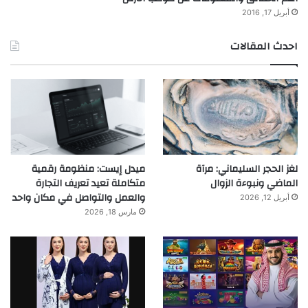
أبريل 17, 2016
احدث المقالات
لغز الحجر السليماني: مرآة
ميدل إيست: منظومة رقمية
الماضي ونبوءة الزوال
متكاملة تعيد تعريف التجارة
والعمل والتواصل في مكان واحد
أبريل 12, 2026
مارس 18, 2026