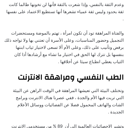
وعدم الثقة بالنفس، وإذا شعرت بالثقة فأنها لن تخونها طالما كانت
ثقة بحدود وليس ثقة عمياء تشعرها أنها تستطيع الاعتماد على نفسها
.
والفتاة المراهقة تود أن تكون امرأة ، تهتم بالموضة ومستحضرات
التجميل وحضور المناسبات، وعلى الأسرة أن تعتني بها ولا تواجه ذلك
برفض وتأنيب على ذلك، وعلى الأم ألا تسعى لاختيار ثياب ابنتها
بنفسها بل تترك لها الحق في اختيار ما تشاء مع أرشادها أذا كان
الثياب يعطي انطباع سيئا عن أخلاقها .
الطب النفسي ومراهقة الانترنت
وتختلف البيئة التي تعيشها المراهقة في الوقت الراهن عن البيئة
التي تربت فيها الأم والجدة ، ففي عصرنا هناك الانترنت وبرامج
الشات والهاتف المحمول فضلا عن الفضائيات ووسائل الأعلام
الجديدة .
وتشير الإحصائيات العالمية إلى أن 89 % من مستخدمي الانترنت