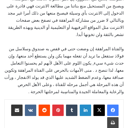
ويصبح من المستحيل منع بناتنا من مطالعة الانترنت فهي قادرة على
الدخول إلى الانترنت بأي وسيلة فيصبح منعها من ذلك أمرا غير مجد
وبالتالي لا ضرر من مشاركة المراهقة في تصفح بعض صفحات
الانترنت مثل المواقع الترفيهية أو التعليمية أو الدينية وبهذه الطريقة
تشعر بالثقة ولن تخونها أبدا.
والفتاة المراهقة إن وضعت حتى في قفص به صندوق وسلاسل من
فولاذ ستفعل ما تريد أن تفعله مهما يكن ولن يستطع أحد منعها، وإن
حدث شيء سيء, يكون اللوم على الأهل لأنهم لم يحسنوا التعامل
معها، لذا تنصح د . منى الأمهات بالحرص على الفتاة المراهقة وتكوين
صداقة معها، وعدم الضغط الشديد عليها الذي قد يولد الانفجار ، ورأت
أن هذه المرحلة هي أجمل مرحله للفتاة ، وعلى الأهل الحرص
والرعاية والمعاملة الجيدة والمناسِبة لمرحلتها الحرجة .
لينكدإن
‏Tumblr
بينتيريست
‏Reddit
‏VKontakte
مشاركة عبر البريد
طباعة