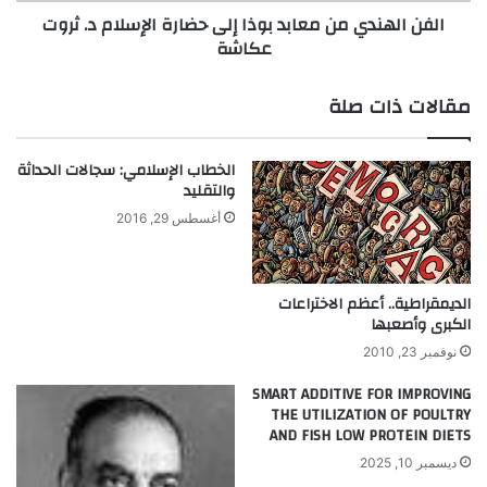
الفن الهندي من معابد بوذا إلى حضارة الإسلام د. ثروت
ل
ي
عكاشة
ل
م
ع
ن
ب
م
مقالات ذات صلة
م
ع
ع
ا
ه
ب
الخطاب الإسلامي: سجالات الحداثة
د
والتقليد
ب
أغسطس 29, 2016
و
ذ
ا
إ
الديمقراطية.. أعظم الاختراعات
ل
الكبرى وأصعبها
ى
نوفمبر 23, 2010
ح
ض
SMART ADDITIVE FOR IMPROVING
THE UTILIZATION OF POULTRY
ا
AND FISH LOW PROTEIN DIETS
ر
ة
ديسمبر 10, 2025
ا