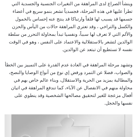
وينشأ الصراع لدى المراهقة من التغيرات الجنسية والجسدية التي
تطرأ عليها في هذه المرحلة، فجسدياً تشعر بنمو سريع في أعضاء
جسمها قد يسبب لها قلقاً وارتباكا قد ينتج عنه إحساس بالخمول
والكسل والتراخي ، وقد تعتري المراهقة حالات من اليأس والحزن
والألم التي لا تعرف لها سبباً، ونفسيا تبدأ بمحاولة التحرر من سلطة
الوالدين لتشعر بالاستقلالية والاعتماد على النفس ، وهو في الوقت
نفسه لا تستطيع أن تبتعد عن الوالدين.
وتشهد مرحلة المراهقة في العادة عدم القدرة على التمييز بين الخطأ
والصواب، فضلا عن التمرد ورفض إي نوع من أنواع الوصايا والنصح،
والمطالبة بمزيد من الحرية والاستقلال، وبناء عالم خاص بهم في
محاولة منهم في الانفصال عن الآباء، كما تندفع المراهقة في اتيان
أفعال مزعجة للغير لتحقيق مصالحها الشخصية وقد ينطوي على
نفسها والخجل.