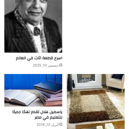
ل
إ
س
ل
ا
م
د
.
ث
اسرع قطعة اثاث في العالم
ر
و
ديسمبر 10, 2025
ت
ع
ك
ا
ش
ة
ياسمين هلال تقدم نهجًا جديدًا
للتعليم في مصر
أبريل 10, 2016