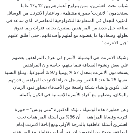
شباب تحت العشرين، ممن يتراوح أعمارهم بين 12 و17 عاما
يستخدمون ‘الانترنت’ بصورة منتظمة ، وباعتبار الانترنت من الوسائل
المثيرة للجدل في المنظومة التكنولوجية المعاصرة، الذي ساعد في
صناعة جيل جديد من المراهقين يمضون بجانبه فترات ربما تفوق
بطولها وسعادتها ما يقضونه مع أهلهم وأصدقائهم، حتى أطلق عليهم
“جيل الانترنت” .
وشبكة الانترنت هي الوسيلة الأسرع في تعرف المراهقين بعضهم
علي بعض ونشوء الصداقة فيما بينهم، خاصة وان المراهقين
يستخدمون الانترنت بمعدل 57 % يوميا و97 % أسبوعيا.. وتبلغ النسبة
نفسها 25 % عند البالغين ويسجل خبراء الانترنت للمراهقين قدرتهم
علي تكوين وإنشاء شبكة واسعة من الأصدقاء تتجاوز قيود الزمان
والمكان، وتصلهم مع أفراد الأسرة الإنسانية في الكون بأكمله.
وعن خطورة هذه الوسيلة ، تؤكد الدكتورة “منى يونس” – خبيرة
التربية وقضايا المراهقة – أن 86% من أسئلة المراهقات تحت
العشرين أسئلة عاطفية بالدرجة الأولى ومع إتاحة الانترنت إمام
المراهقة يصبح من الضرورة إن نغير أسلوب تعاملنا مع المراهقة،