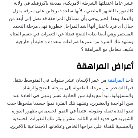
عشر عاما اعتقلتها الشرطة الأمريكية، بمدينة باكرزفيلد في ولاية
كاليفورنيا الشهر الماضي ، لأنها ساعدت رجلين على سرقة منزل
والدها، وهذا الخبر يوحي بأن مشاكل المراهقة قد تصل إلى أبعد من
خيال أي فرد باعتبار أنها أشد المراحل خطورة فهي مرحلة التجدد
المستمر وهي أيضا بداية النضج فضلا عن التغيرات في جسم الفتاة
وتشهد تلك الفترة من عمرها صراعات متعددة داخلية أو خارجية
فكيف نتعامل مع المراهقة ؟
أعراض المراهقة
تأخذ
المراهقة
من عمر الإنسان عشر سنوات في المتوسط ينتقل
فيها الشخص من مرحلة الطفولة إلى مرحلة النضج والرشاد
والمسؤولية، تبدأ مع بداية سن الحادية عشر وتنهي في العادة عند
سن الواحدة والعشرين، وتشهد تلك الفترة نموا جسديا ملحوظا حيث
تبدو الفتاة ثقيلة وطويلة، فتبدأ في النمو الجسماني بظهور الدورة
الشهرية في حدود العام الثالث عشر وتؤثر تلك التغيرات الجسدية
والجنسية للفتاة على مزاجها الخاص وعلاقاتها الاجتماعية بالآخرين.