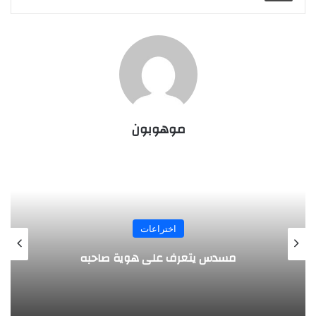
موهوبون
المجلة
طفل مصري يخرج قصاصات الورق من أنفه
وفمه