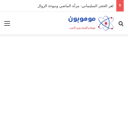
لغز الحجر السليماني: مرآة الماضي ونبوءة الزوال
بحث عن
الق