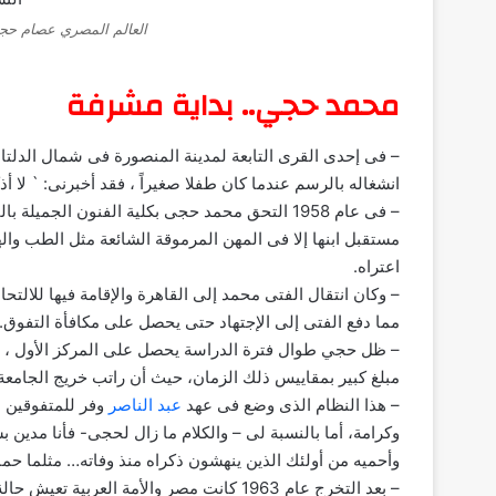
العالم المصري عصام حجي 
محمد حجي.. بداية مشرفة
انشغاله بالرسم عندما كان طفلا صغيراً ، فقد أخبرنى: ` لا 
– فى عام 1958 التحق محمد حجى بكلية الفنون الجم
مستقبل ابنها إلا فى المهن المرموقة الشائعة مثل الطب واله
اعتراه.
– وكان انتقال الفتى محمد إلى القاهرة والإقامة فيها للالتح
مما دفع الفتى إلى الإجتهاد حتى يحصل على مكافأة التفوق.
– ظل حجي طوال فترة الدراسة يحصل على المركز الأول ، وي
مبلغ كبير بمقاييس ذلك الزمان، حيث أن راتب خريج الجامعة ك
– هذا النظام الذى وضع فى عهد
عبد الناصر
وفر للمتفوقين ا
وكرامة، أما بالنسبة لى – والكلام ما زال لحجى- فأنا مدي
وأحميه من أولئك الذين ينهشون ذكراه منذ وفاته… مثلما حمان
– بعد التخرج عام 1963 كانت مصر والأمة الع