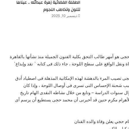
الطفلة الفضائية زهرة عبدالله .. عيناها
تتلون وتخاطب النجوم
ديسمبر 10, 2025
ى هو أمهر طالب التحق بكلية الفنون الجميلة منذ نشأتها بالقاهرة
حاكاة ونقل الواقع على سطح اللوحة ، جاء ذلك فى كتابه ` نقد وإبداع`
حجى تصيب المرء بالدهشة لهذه الإمكانية المذهلة فى اصطياد أدق
بسبب شحنة الإحساس التى تسرى فى أوصال اللوحة ، وإذا كان
 سنوات الدراسة – وتابع من خلال نشاطه النقدى الهام تاريخ
ر بالأهرام مكرم حنين قد أخبرنى أن محمد حجى يستطيع أن يرسم أى