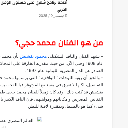
أضخم برنامج شعري على مستوى الوطن
العربي
ديسمبر 10, 2025
من هو الفنان محمد حجي؟
– يشهد الفنان والناقد التشكيلى
محمود بقشيش
بأن محمد حج
عام 1908 وحتى الآن، من حيث مقدرته الخارقة على الم
الصادر عن الدار المصرية اللبنانية عام 1997 .
– والحق أن رؤية اللوحات ` الواقعية ` التى يرسمها محمد 
التفاصيل، لكنها لا تغرق فى مستنقع الفوتوغرافيا الفجة، 
بقشيش قد كتب ذلك- وقد كان زميلاً للفنان محمد حجى طوال
الفنانين المصريين وإمكاناتهم ومواهبهم، فإن الناقد الكبي
شىء كما هو بالضبط، وبمقدرة لافتة للنظر.