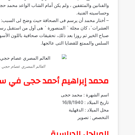
والفنانين والمثقفين ، ولم يكن أمام الشاب الواعد محمد حج
وحساسيته الفنية.
– أختار محمد أن يرسم فى الصحافة حيث وضح لى السبب: ` ال
العشرات`، كان مجلة ` المنصورة ` هى أول من استقبل رس
صباح الخير ثم روزا بعد ذلك، تحقيقات صحافية باللون الأسو
السلس والممتع للقضايا التى عالجها.
العالم المصري عصام حجي يعل
محمد إبراهيم أحمد حجى في س
اسم الشهرة : محمد حجى
تاريخ الميلاد : 16/8/1940
محل الميلاد : الدقهلية
التخصص : تصوير
المراحل الدراسية