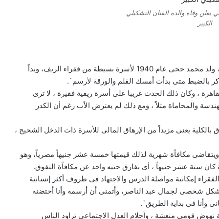
يعلن وفاة والده الفنان التشكيلي
الكبير
– فى إحدى القرى التابعة لمدينة المنصورة فى شمال الدلتا، ولد محمد حجى عام 1940 لأسرة بسيطة من فقراء الريف، وبداً
أذكر بالضبط متى بدأت أمسك القلم والورقة لأرسم`.
يلة بالقاهرة ، وكان ذلك الحدث غريبا على أسرة ريفية فقيرة ، لا ترى
ندسة والمحاماة مثلاً ، ومع ذلك لم يعترض الأب رغم أن الكدر
اق بالكلية يعنى مزيداً من الإرهاق المالى للأسرة ذات الدخل الشحيح ،
تقاضى مكافاًة شهرية لذلك قيمتها خمسة عشر جنيهاً مصرياً، وهو
ان ستة عشر جنيهاً ، أى بفارق جنيه واحد عن مكافاًة التفوق.
لفقراء إمكانية مواصلة الدرس والاجتهاد فى ظروف أكثر إنسانية
ن بشكل شخصى لجمال عبد الناصر، وأتمنى أن أرسمه وأنا أحتضنه
ى وأنا فى بداية الطريق`.
ربية تعيش حالة نهوض قومى منعشة ، وأحلام العدل الاجتماعى تراود الناس