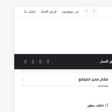
عن موهوبون
فريق العمل
إتصل بنا
‫X
فيسبوك
بحث عن
الوضع المظلم
ق العمل
مقال مدير الموقع
أ / عاطف مظهر