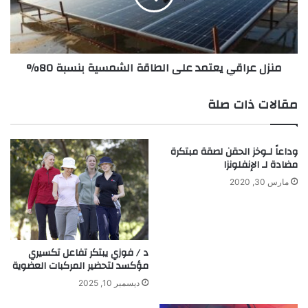
ء
ر
م
ا
ن
ق
ا
ي
منزل عراقي يعتمد على الطاقة الشمسية بنسبة 80%
ل
ي
ر
ع
ي
ت
مقالات ذات صلة
ا
م
ح
د
ا
ع
وداعاً لـوخز الحقن لصقة مبتكرة
ل
ل
مضادة لـ الإنفلونزا
خ
ى
ف
ا
مارس 30, 2020
ي
ل
ف
ط
ة
ا
ب
ق
د / فوزي يبتكر تفاعل تكسيري
ا
ة
مؤكسد لتحضير المركبات العضوية
س
ا
ت
ل
ديسمبر 10, 2025
خ
ش