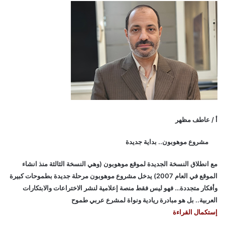
أ / عاطف مظهر
مشروع موهوبون.. بداية جديدة
مع انطلاق النسخة الجديدة لموقع موهوبون (وهي النسخة الثالثة منذ انشاء
الموقع في العام 2007) يدخل مشروع موهوبون مرحلة جديدة بطموحات كبيرة
وأفكار متجددة… فهو ليس فقط منصة إعلامية لنشر الاختراعات والابتكارات
العربية.. بل هو مبادرة ريادية ونواة لمشرع عربي طموح
إستكمال القراءة