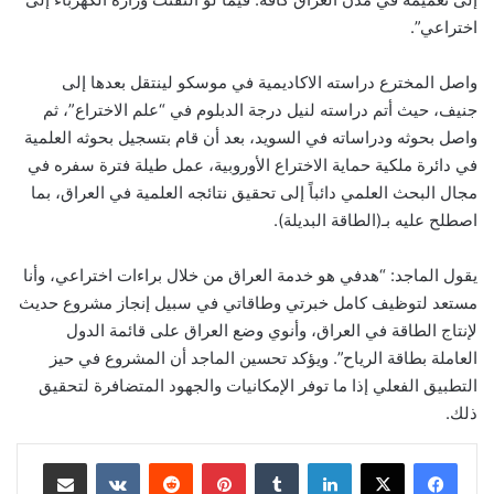
اختراعي”.
واصل المخترع دراسته الاكاديمية في موسكو لينتقل بعدها إلى
جنيف، حيث أتم دراسته لنيل درجة الدبلوم في “علم الاختراع”، ثم
واصل بحوثه ودراساته في السويد، بعد أن قام بتسجيل بحوثه العلمية
في دائرة ملكية حماية الاختراع الأوروبية، عمل طيلة فترة سفره في
مجال البحث العلمي دائباً إلى تحقيق نتائجه العلمية في العراق، بما
اصطلح عليه بـ(الطاقة البديلة).
يقول الماجد: “هدفي هو خدمة العراق من خلال براءات اختراعي، وأنا
مستعد لتوظيف كامل خبرتي وطاقاتي في سبيل إنجاز مشروع حديث
لإنتاج الطاقة في العراق، وأنوي وضع العراق على قائمة الدول
العاملة بطاقة الرياح”. ويؤكد تحسين الماجد أن المشروع في حيز
التطبيق الفعلي إذا ما توفر الإمكانيات والجهود المتضافرة لتحقيق
ذلك.
لينكدإن
‏Tumblr
بينتيريست
‏Reddit
‏VKontakte
مشاركة عبر البريد