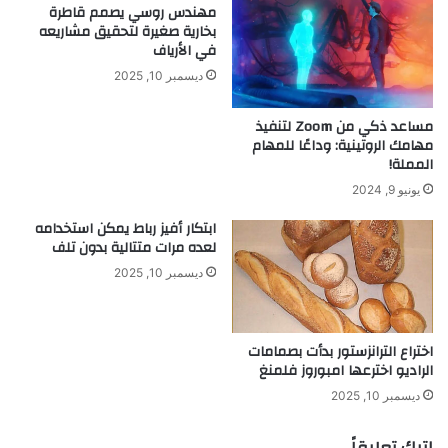
د
م
مهندس روسي يصمم قاطرة
ا
س
بخارية صغيرة لتحقيق مشاريعه
م
في الأرياف
ي
ا
ة
ديسمبر 10, 2025
ل
ب
ق
ن
مساعد ذكي من Zoom لتنفيذ
ا
س
مهامك الروتينية: وداعًا للمهام
ع
ب
المملة!
د
ة
يونيو 9, 2024
ة
8
ا
0
ابتكار أفيز رباط يمكن استخدامه
ل
%
لعده مرات متتالية بدون تلف
ه
ديسمبر 10, 2025
ر
م
ي
ة
اختراع الترانزستور بدأت بصمامات
الراديو اخترعها امبوروز فلمنغ
ديسمبر 10, 2025
اترك تعليقاً