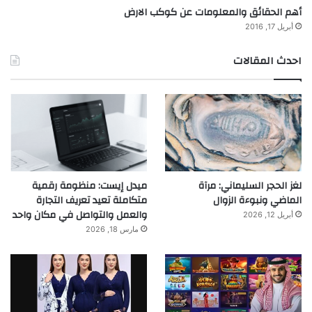
أهم الحقائق والمعلومات عن كوكب الارض
أبريل 17, 2016
احدث المقالات
لغز الحجر السليماني: مرآة
ميدل إيست: منظومة رقمية
الماضي ونبوءة الزوال
متكاملة تعيد تعريف التجارة
والعمل والتواصل في مكان واحد
أبريل 12, 2026
مارس 18, 2026