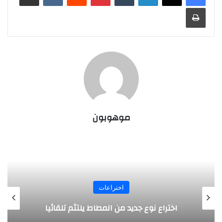
طباعة
موهوبون
اختراعات
روبوت جديد لاستكشاف أعماق البحار