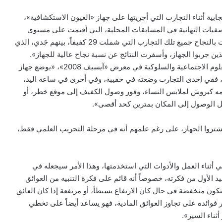
ابية أثناء التجارب التي أجريتها على جهاز «العيون الاستكشافية»،
فيات النهائية في المسابقات المحلية، التي أقيمت على مستوى
السعودية، كما كررت التجارب في المسابقة العالمية، وتكللت بالنجاح جميع تلك التجارب التي شملت 29 كفيفاً، بينهم جَدي، الذي
ين جربوا الجهاز، وأسفرت النتائج عن نسبة نجاح عالية للجهاز».
ويضيف النعيمي، الذي حصل على المركز الرابع في قسم العلوم الاجتماعية والسلوكية في معرض «آيسيف 2008»، «يوضع جهاز
ة، ففي إحدى التجارب وضعته في حقيبة، وفي أخرى في ساعة اليد،
ه كبروش لملابس النساء، وفور وصول الكفيف إلى موقع خطر، أو
قبل الوصول إلى المكان بمترين كحد أقصى».
تروا الجهاز، على رغم علمهم أنه في مرحلة التجريب العلمي فقط،
 الـ350 ريالاً، بحسب تقديراتي أثناء العمل والأدوات التي استخدمتها، وهذا الأمر سيجعله في
 الأول من فكرته، خصوصاً أنه قائم على فكرة التنبيه من العوائق
ون منخفضة في حال كان الارتفاع بسيطاً، أو مرتفعة إذا كان العائق
تصر فوائده على تجاوز العوائق المادية، فهو يساعد أيضاً على تخطي
ثناء السير».