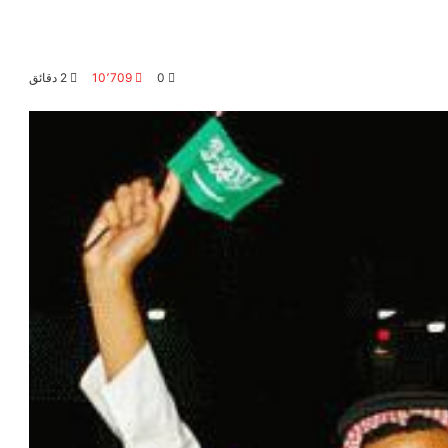
0
10٬709
2 دقائق