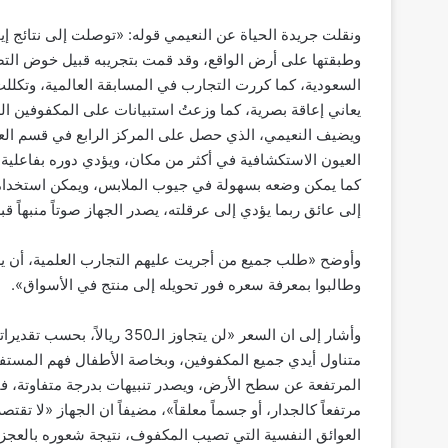
ونقلت جريدة الحياة عن النعيمي قوله: «توصلت إلى نتائج إيج
وطبقتها على أرض الواقع، وقد قمت بتجريبه قبيل خوض التص
يعاني إعاقة بصرية، كما وزعتُ استبيانات على المكفوفين الذ
العيون الاستكشافية في أكثر من مكان، ويؤدي دوره بفاعلي
كما يمكن وضعه بسهولة في جيوب الملابس، ويمكن استخدام
إلى عائق ربما يؤدي إلى عرقلته، يصدر الجهاز صوتاً منبهاً 
وأوضح «طلب جميع من أجريت عليهم التجارب العلمية، أن يش
وطالبوا بمعرفة سعره فور تحويله إلى منتج في الأسواق».
وأشار إلى ان السعر «لن يتجاوز
متناول أيدي جميع المكفوفين، وبخاصة الأطفال فهم المستفيد
المرتفعة عن سطح الأرض، ويصدر تنبيهات بدرجة متفاوتة، فتك
مرتفعاً كالجدار، أو جسماً معلقاً»، مضيفاً ان الجهاز «لا تق
العوائق النفسية التي تصيب المكفوف، نتيجة شعوره بالعجز أ