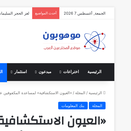
الجمعة, أغسطس 7 2026
أحدث المواضيع
لغز الحجر السليمان
الرئيسية
اختراعات
مبدعون
استثمار
ال
الرئيسية
/
المجلة
/
«العيون الاستكشافية» لمساعدة المكفوفين ع
المجلة
بنك المعلومات
«العيون الاستكشافي