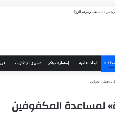
ي: مرآة الماضي ونبوءة الزوال
مجلة
ابحاث علمية
إستمارة مبتكر
تسويق الإبتكارات
فري
لى تخطي العوائق
ة» لمساعدة المكفوفين