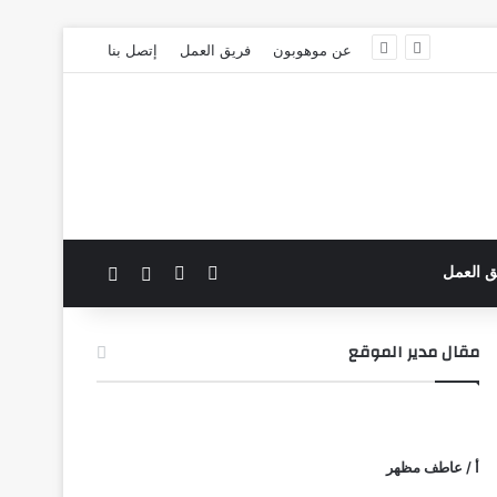
عن موهوبون
فريق العمل
إتصل بنا
‫X
فيسبوك
بحث عن
الوضع المظلم
ق العمل
مقال مدير الموقع
أ / عاطف مظهر