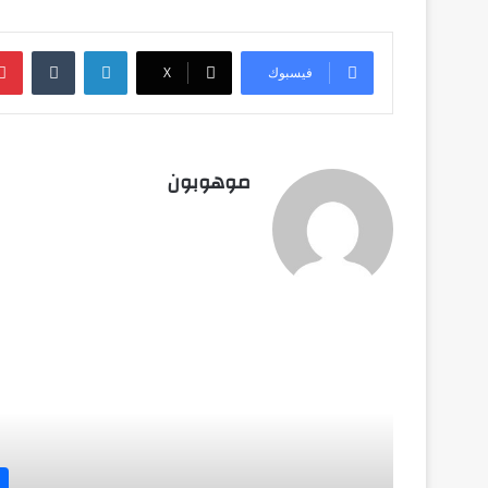
لينكدإن
‏Tumblr
فيسبوك
‫X
موهوبون
أق
اختراعات