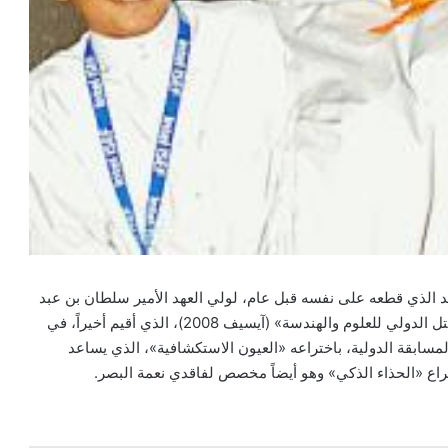
د الذي قطعه على نفسه قبل عام، لولي العهد الأمير سلطان بن عبد
العزيز، وأحرز للعام الثاني على التوالي جائزة في معرض «انتل الدولي للعلوم والهندسة» (آيسيف 2008)، الذي أقيم أخيراً، في
المسابقة الدولية، باختراعه «العيون الاستكشافية»، الذي يساعد
راع «الحذاء الذكي» وهو أيضاً مخصص لفاقدي نعمة البصر.