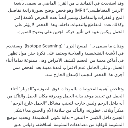
وقد استحدث في الثمانينات من القرن الماضي ما يسمى بأشعة
“الرنين المغناطيسي” (MRI) وهو فحص يوضح بصورة رائعة تفاصيل
المخ والفقرات والمفاصل ويتميز أيضاً بعدم التعرض لأشعة إكس
وكذلك تعدد المقاطع والتقنيات داخله، وهذا الفحص لا يؤثر علي
الحمل ويكمن عيبه في تأثير حركة الجنين علي وضوح الصورة.
وهناك ما يسمى بـ ” المسح الذرى” (Isotope Scanning) ويستخدم
في الأشعة التشخيصية والعلاجية ويعتمد على فكرة حقن مواد تظهر
في أماكن معينة من الجسم لكشف الأمراض وهى ممنوعة تماما أثناء
الحمل، وعلي الحامل عدم الاقتراب لمدة معينة بعد الفحص ممن
أجرى هذا الفحص لتجنب الإشعاع الخارج منه.
وتتلخص أهمية الفحوصات بالموجات فوق الصوتية و”الدوبلر” أثناء
الحمل في تحديد موعد بداية الحمل ومعرفة مكان الحمل والتأكد من
أنه داخل الرحم وليس خارجه لتجنب مشاكل “الحمل خارج الرحم”
مبكراً وتلافى خطورته، والتأكد من سلامة الأم والجنين معا (شكل
الجنين داخل الكيس – النبض – بداية تكوين المشيمة)، وتحديد موضع
المشيمة للوقاية من مضاعفات المشيمة الساقطة، وقياس عنق