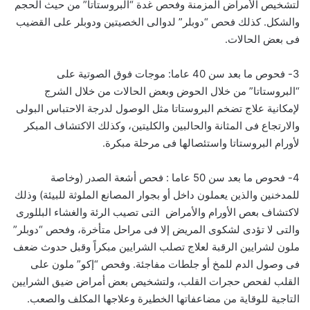
لتشخيص الأمراض المزمنة وفحص غدة “البروستاتا” من حيث الحجم
والشكل. كذلك فحص “دوبلر” لدوالى الخصيتين ودوبلر على القضيب
فى بعض الحالات.
3- فحوص ما بعد سن 40 عاما: موجات فوق الصوتية على
“البروستاتا” من خلال الحوض وبعض الحالات من خلال الشرج
لإمكانية علاج تضخم البروستاتا مثل الوصول لدرجة الاحتباس البولى
والارتجاع فى المثانة والحالبين والكليتين، وكذلك الاكتشاف المبكر
لأورام البروستاتا واستئصالها فى مرحلة مبكرة.
4- فحوص ما بعد سن 50 عاما : فحص أشعة الصدر (وخاصة
للمدخنين والذين يعملون داخل أو بجوار المصانع الملوثة للبيئة) وذلك
لاكتشاف بعص الأورام والأمراض التى تصيب الرئة والغشاء البللورى
والتى لا تؤدى لشكوى المريض إلا فى مراحل متأخرة، وفحص “دوبلر”
ملون لشرايين الرقبة لعلاج تصلب الشرايين مبكراً وقبل حدوث ضعف
فى وصول الدم للمخ أو جلطات مفاجئة. وفحص “إكو” ملون على
القلب لفحص حجرات القلب، ولتشخيص بعض أمراض ضيق الشرايين
التاجية للوقاية من مضاعفاتها الخطيرة وعلاجها المكلف والصعب.