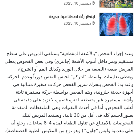
ديسمبر 10, 2025
ابتكار رئة اصطناعية جديدة
ديسمبر 10, 2025
وعند إجراء الفحص “بالأشعة المقطعية” يستلقى المريض على سطح
مستقيم ويمر داخل أنبوب الأشعة (جانترى) وفى بعض الفحوص يعطى
المريض صبغة (الصبغة من خلال الوريد وكذلك الفم أو الشرج)،
ويعطى تعليمات بواسطة “انتركم” لحبس النفس دورياً وعدم الحركة،
وعند بدء الفحص يتحرك سرير الفحص حركات صغيرة متتالية فى
أجهزة حديثة حلزونية، ويتم الفحص بواسطة حركة مستمرة ثابتة
وأشعة مستمرة غير متقطعة لفترة قصيرة لا تزيد على دقيقة فى
أغلب الفحوص، أما في أحدث التقنيات وهى الملتقطات المتقدمة
يصورالجسم كله فى أقل من 30 ثانية، ويستعد المريض لتلك
الفحوصات بالامتناع عن تناول الطعام لمدة 4-6 ساعات، وخلع أية
حلى معدنية ولبس “جاون” ( وهو نوع من الملابس الطبية الفضفاضة).