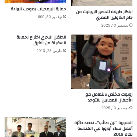
ل
ر
حماية البرمجيات بموجب البراءة
م
ا
ابتكار طريقة لتحضير الزيوليت من
ر
ت
خام الكاولين المصري
نوفمبر 30, 1999
ا
ا
ديسمبر 10, 2025
ه
ل
ق
ت
الحاضن البحري اختراع لحماية
ة
ج
السفينة من الغرق
م
مارس 23, 2010
ي
ل
.
.
ض
ا
ر
روبوت مختص بالتعامل مع
الأطفال المصابين بالتوحد
ج
د
ديسمبر 10, 2025
ا
ب
السورية “لين صائب”.. تحصد جائزة
ا
أفضل نساء أوروبا في الهندسة
ل
لعام 2019