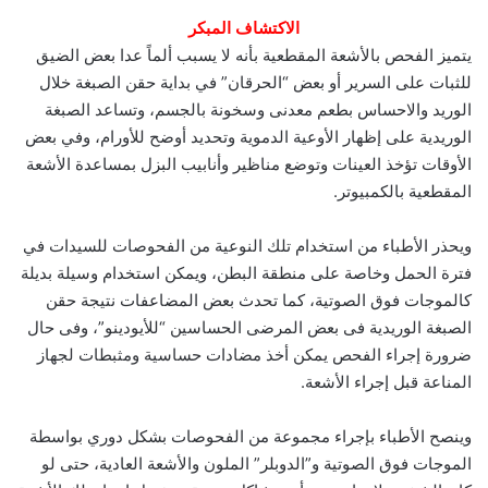
الاكتشاف المبكر
يتميز الفحص بالأشعة المقطعية بأنه لا يسبب ألماً عدا بعض الضيق
للثبات على السرير أو بعض “الحرقان” في بداية حقن الصبغة خلال
الوريد والاحساس بطعم معدنى وسخونة بالجسم، وتساعد الصبغة
الوريدية على إظهار الأوعية الدموية وتحديد أوضح للأورام، وفي بعض
الأوقات تؤخذ العينات وتوضع مناظير وأنابيب البزل بمساعدة الأشعة
المقطعية بالكمبيوتر.
ويحذر الأطباء من استخدام تلك النوعية من الفحوصات للسيدات في
فترة الحمل وخاصة على منطقة البطن، ويمكن استخدام وسيلة بديلة
كالموجات فوق الصوتية، كما تحدث بعض المضاعفات نتيجة حقن
الصبغة الوريدية فى بعض المرضى الحساسين “للأيودينو”، وفى حال
ضرورة إجراء الفحص يمكن أخذ مضادات حساسية ومثبطات لجهاز
المناعة قبل إجراء الأشعة.
وينصح الأطباء بإجراء مجموعة من الفحوصات بشكل دوري بواسطة
الموجات فوق الصوتية و”الدوبلر” الملون والأشعة العادية، حتى لو