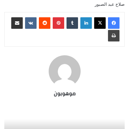
صلاح عبد الصبور
لينكدإن
‏Tumblr
بينتيريست
‏Reddit
‏VKontakte
مشاركة عبر البريد
طباعة
موهوبون