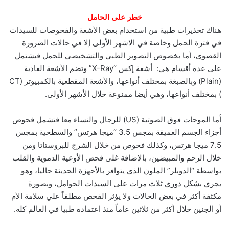
خطر على الحامل
هناك تحذيرات طبية من استخدام بعض الأشعة والفحوصات للسيدات
في فترة الحمل وخاصة في الاشهر الأولى إلا في حالات الضرورة
القصوى، أما بخصوص التصوير الطبي والتشخيصي للحمل فيشتمل
على عدة أقسام هي: أشعة إكس “X-Ray” وتضم الأشعة العادية
(Plain) وبالصبغة بمختلف أنواعها، والأشعة المقطعية بالكمبيوتر (CT
) بمختلف أنواعها، وهي أيضا ممنوعة خلال الأشهر الأولى.
أما الموجات فوق الصوتية (US) للرجال والنساء معا فتشمل فحوص
أجزاء الجسم العميقة بمجس 3.5 “ميجا هرتس” والسطحية بمجس
7.5 ميجا هرتس، وكذلك فحوص من خلال الشرج للبروستاتا ومن
خلال الرحم والمبيضين، بالإضافة غلى فحص الأوعية الدموية والقلب
بواسطة “الدوبلر” الملون الذي يتوافر بالأجهزة الحديثة حاليا، وهو
يجري بشكل دوري ثلاث مرات على السيدات الحوامل، وبصورة
مكثفة أكثر في بعض الحالات ولا يؤثر الفحص مطلقاً علي سلامة الأم
أو الجنين خلال أكثر من ثلاثين عاماً منذ اعتماده طبيا في العالم كله.