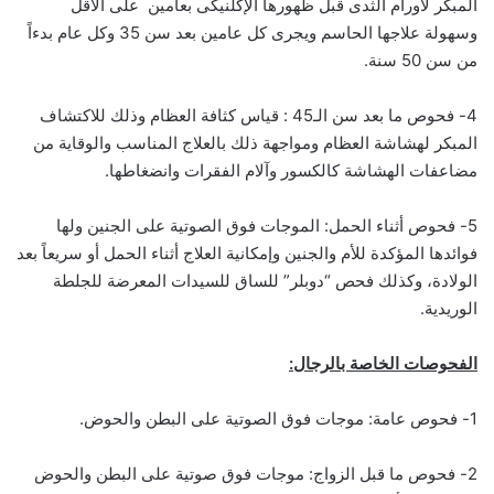
المبكر لأورام الثدى قبل ظهورها الإكلنيكى بعامين على الأقل
وسهولة علاجها الحاسم ويجرى كل عامين بعد سن 35 وكل عام بدءاً
من سن 50 سنة.
4- فحوص ما بعد سن الـ45 : قياس كثافة العظام وذلك للاكتشاف
المبكر لهشاشة العظام ومواجهة ذلك بالعلاج المناسب والوقاية من
مضاعفات الهشاشة كالكسور وآلام الفقرات وانضغاطها.
5- فحوص أثناء الحمل: الموجات فوق الصوتية على الجنين ولها
فوائدها المؤكدة للأم والجنين وإمكانية العلاج أثناء الحمل أو سريعاً بعد
الولادة، وكذلك فحص “دوبلر” للساق للسيدات المعرضة للجلطة
الوريدية.
الفحوصات الخاصة بالرجال:
1- فحوص عامة: موجات فوق الصوتية على البطن والحوض.
2- فحوص ما قبل الزواج: موجات فوق صوتية على البطن والحوض