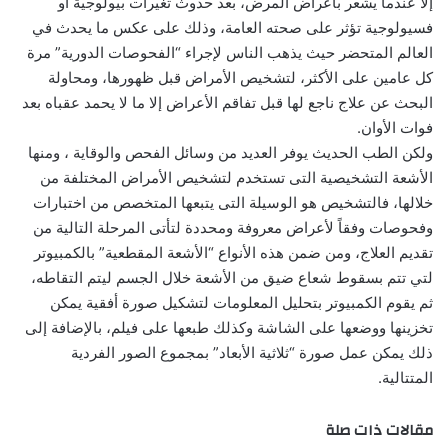
إلا عندما يشعر بأعراض المرض، بعد حدوث تغيرات بيولوجية أو
فسيولوجية تؤثر على صحته العامة، وذلك على عكس ما يحدث في
العالم المتحضر حيث يذهب الناس لإجراء “الفحوصات الدورية” مرة
كل عامين على الأكثر، لتشخيص الأمراض قبل ظهورها، ومحاولة
البحث عن علاج ناجع لها قبل تفاقم الأعراض إلا ما لا يحمد عقباه بعد
فوات الأوان.
ولكن الطب الحديث يوفر العديد من وسائل الفحص والوقاية ، ومنها
الأشعة التشخيصية التى تستخدم لتشخيص الأمراض المختلفة من
خلالها، فالتشخيص هو الوسيلة التى يتبعها المتخصص من اختبارات
وفحوصات وفقاً لأعراض معروفة ومحددة لتأتى المرحلة التالية من
تقديم العلاج، ومن ضمن هذه الأنواع “الأشعة المقطعية” بالكمبيوتر
لتي تتم بسقوط شعاع ضيق من الأشعة خلال الجسم ليتم التقاطه،
ثم يقوم الكمبيوتر بتحليل المعلومات لتشكيل صورة أفقية يمكن
تخزينها ووضعها على الشاشة وكذلك طبعها على فيلم، بالإضافة إلى
ذلك يمكن عمل صورة “ثلاثية الأبعاد” بمجموع الصور الفردية
المتتالية.
مقالات ذات صلة