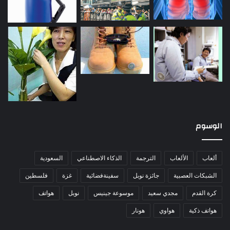
الوسوم
ألعاب
الألعاب
الترجمة
الذكاء الاصطناعي
السعودية
الشبكات العصبية
جائزة نوبل
سفينةفضائية
غزة
فلسطين
كرة القدم
مجدي سعيد
موسوعة جينيس
نوبل
هواتف
هواتف ذكية
هواوي
هونار