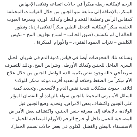
الرحم لإمكانية ربطه مبكراً في حالات اتساعه وتلافى الإجهاض
المبكر، بالإضافة إلى متابعة نمو الجنين من خلال القياسات المختلفة
كمقاس الرأس وعظمة الفخذ والبطن وكذلك الوزن، ومعرفة العيوب
الخلقية مبكراً لإمكانية التدخل الطبي مبكراً لتلافى ازدياد وتطور
الحالة إن لم تكتشف (ضيق الحالب – اتساع تجاويف المخ – تكيس
الكليتين – ثغرات العمود الفقرى – والأورام المبكرة) .
وتساعد تلك الفحوصات أيضا في قياس كمية الدم في شريان الحبل
السرى الداخل للجنين وكذلك الأورطى وشرايين المخ، وذلك للتصرف
سريعاً في حالة وجود نقص بكمية الدم الواصل للجنين من خلال علاج
الأم مبكراً من الضغط وخلافه أو تحديد أقرب موعد ممكن للولادة
لتلافى حدوث مشكلات نتيجة نقص الدم والأكسجين، وتحديد كمية
السائل الأمنيوتى المحيط بالجنين سواء بالزيادة أو النقصان المؤثر
علي الجنين واكتشاف بعض الأمراض، وتحديد وضع الجنين قبل
الولادة، بالإضافة إلى معرفة جنس الجنين، واكتشاف بعض الأمراض
المصاحبة للحمل داخل أو خارج الرحم (الأورام المصاحبة للحمل –
الاستسقاء بالبطن والفشل الكلوى في بعض حالات تسمم الحمل).