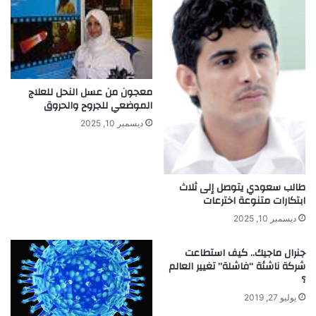
ل
د
ي
ر
د
ا
ا
س
ل
ي
أ
معجون من عسل النحل للعلاج
ف
الموضعي للجروح والحروق
ك
ديسمبر 10, 2025
ا
ر
ا
ل
طالب سعودي يتوصل إلى ثلاث
ا
ابتكارات متنوعة اخترعات
ب
ت
ديسمبر 10, 2025
ك
ا
جنرال ماجيك.. كيف استطاعت
ر
شركة ناشئة “فاشلة” تغيير العالم
ي
؟
ة
يوليو 27, 2019