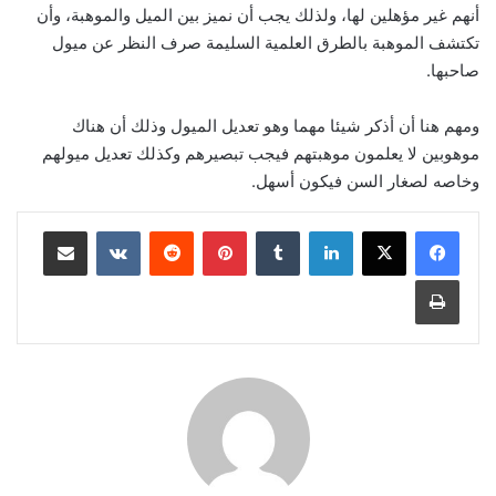
أنهم غير مؤهلين لها، ولذلك يجب أن نميز بين الميل والموهبة، وأن
تكتشف الموهبة بالطرق العلمية السليمة صرف النظر عن ميول
صاحبها.
ومهم هنا أن أذكر شيئا مهما وهو تعديل الميول وذلك أن هناك
موهوبين لا يعلمون موهبتهم فيجب تبصيرهم وكذلك تعديل ميولهم
وخاصه لصغار السن فيكون أسهل.
لينكدإن
‏Tumblr
بينتيريست
‏Reddit
‏VKontakte
مشاركة عبر البريد
طباعة