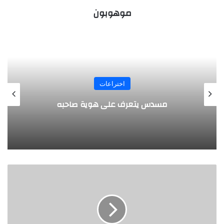
موهوبون
المجلة
طفل مصري يخرج قصاصات الورق من أنفه
وفمه
ا
ل
ع
ص
ف
ا