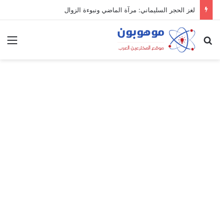
لغز الحجر السليماني: مرآة الماضي ونبوءة الزوال
بحث عن
الق