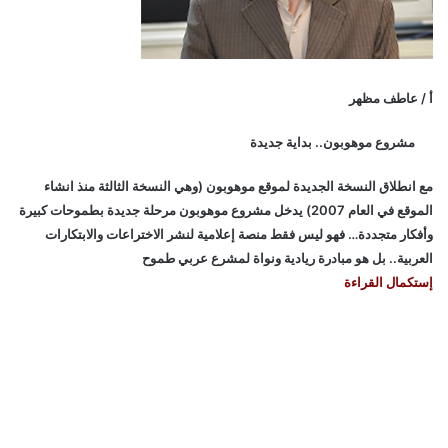
أ / عاطف مظهر
مشروع موهوبون.. بداية جديدة
مع انطلاق النسخة الجديدة لموقع موهوبون (وهي النسخة الثالثة منذ انشاء
الموقع في العام 2007) يدخل مشروع موهوبون مرحلة جديدة بطموحات كبيرة
وأفكار متجددة… فهو ليس فقط منصة إعلامية لنشر الاختراعات والابتكارات
العربية.. بل هو مبادرة ريادية ونواة لمشرع عربي طموح
إستكمال القراءة