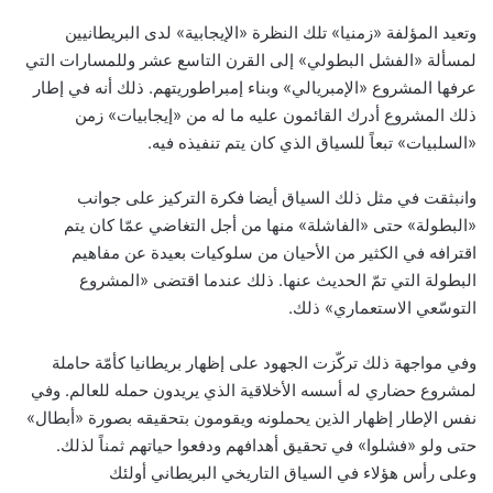
وتعيد المؤلفة «زمنيا» تلك النظرة «الإيجابية» لدى البريطانيين
لمسألة «الفشل البطولي» إلى القرن التاسع عشر وللمسارات التي
عرفها المشروع «الإمبريالي» وبناء إمبراطوريتهم. ذلك أنه في إطار
ذلك المشروع أدرك القائمون عليه ما له من «إيجابيات» زمن
«السلبيات» تبعاً للسياق الذي كان يتم تنفيذه فيه.
وانبثقت في مثل ذلك السياق أيضا فكرة التركيز على جوانب
«البطولة» حتى «الفاشلة» منها من أجل التغاضي عمّا كان يتم
اقترافه في الكثير من الأحيان من سلوكيات بعيدة عن مفاهيم
البطولة التي تمّ الحديث عنها. ذلك عندما اقتضى «المشروع
التوسّعي الاستعماري» ذلك.
وفي مواجهة ذلك تركّزت الجهود على إظهار بريطانيا كأمّة حاملة
لمشروع حضاري له أسسه الأخلاقية الذي يريدون حمله للعالم. وفي
نفس الإطار إظهار الذين يحملونه ويقومون بتحقيقه بصورة «أبطال»
حتى ولو «فشلوا» في تحقيق أهدافهم ودفعوا حياتهم ثمناً لذلك.
وعلى رأس هؤلاء في السياق التاريخي البريطاني أولئك