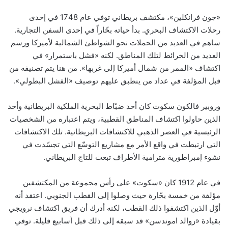
«جون فرانكلين»، مكتشف بريطاني توفي عام 1748 في إحدى
رحلات الاكتشاف البحري. بدأ حياته بحّاراً في إحدى السفن التجارية.
ساهم في العديد من الحملات نحو الشواطئ الشمالية لأميركا ورسم
العديد من الخرائط لتلك المناطق. لكنه «فشل باستمرار» في
اكتشاف «الممر من شمال أميركا إلى غربها». من هنا يتم تصنيفه من
قبل المؤلفة في عداد من ينطبق عليهم توصيف «الفشل البطولي».
وروبير فالكون سكوت كان أحد ضبّاط البحرية الملكية البريطانية وأحد
الذين حاولوا اكتشاف المناطق القطبية، ويتم اعتباره من الشخصيات
الرئيسية في العصر الذهبي للاكتشافات البريطانية. تلك الاكتشافات
التي ارتبطت في واقع الأمر مع مشاريع التوسّع التي تجسّدت في
نشوء إمبراطورية مترامية الأطراف تبعت للتاج البريطاني.
في عام 1912 كان «سكوت» على رأس مجموعة من المكتشفين
مؤلفة من خمسة بحّارة حيث وصلوا إلى القطب الجنوبي. اعتقد أنه
أوّل الذين اكتشفوا ذلك القطب، لكنه أدرك أن فريق اكتشاف نرويجي
بقيادة «روالد اموندسن» قد سبقه إلى ذلك قبل أسابيع قليلة. توفي