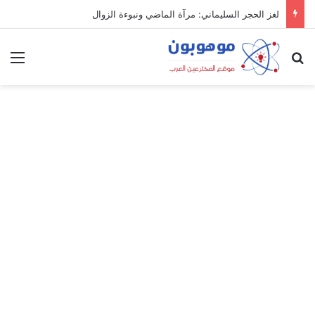
لغز الحجر السليماني: مرآة الماضي ونبوءة الزوال
بحث عن
الق