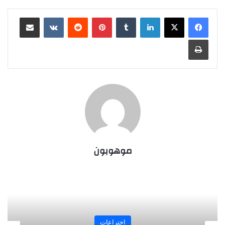
لينكدإن
‏Tumblr
بينتيريست
‏Reddit
‏VKontakte
مشاركة عبر البريد
طباعة
موهوبون
المجلة