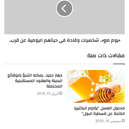
ل
م
ب
م
ح
ع
ر
»
ي
.
س
.
«يوم مع».. شخصيات وقادة في حياتهم اليومية عن قرب..
ا
ش
ع
خ
د
ص
مقالات ذات صلة
ف
ي
ي
ا
ا
ت
جهاز جديد.. يمكنه التنبؤ بالوقائع
ن
و
البديلة والعقود المستقبلية
ه
ق
المحتملة
ا
ا
أبريل 15, 2019
ء
د
أ
ة
ز
ف
محلول العسل “يقاوم البكتيريا
م
الناتجة عن قسطرة البول”
ي
ة
ح
ديسمبر 10, 2025
ا
ي