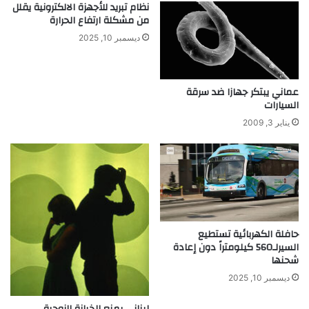
ل
ا
نظام تبريد للأجهزة الالكترونية يقلل
من مشكلة ارتفاع الحرارة
ك
ت
ه
ه
ديسمبر 10, 2025
ر
م
ب
ا
ا
ل
عماني يبتكر جهازا ضد سرقة
ء
ي
السيارات
ف
و
ي
م
يناير 3, 2009
غ
ي
ز
ة
ة
ع
ن
ق
ر
ب
حافلة الكهربائية تستطيع
.
السيرلـ560 كيلومتراً دون إعادة
.
شحنها
ديسمبر 10, 2025