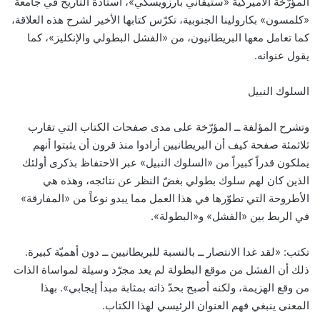
المؤرّخة الأميركية «ستيفاني بارزويسكي»، أستاذة التاريخ في جامعة
«كلمسون» بكارولينا الجنوبية، تكرّس كتابها الأخير لشرح هذه العلاقة،
كما تعامل معها البريطانيون، من «الفشل البطولي والإنكليز»، كما
يقول عنوانه.
السلوك النبيل
وتشرح المؤلفة ــ المؤرّخة على مدى صفحات الكتاب التي تقارب
ثلاثمئة صفحة كيف أن البريطانيين أرادوا منذ قرون أن يثبتوا أنهم
يملكون قدراً كبيراً من «السلوك النبيل» عبر الاحتفاظ بذكرى أولئك
الذين كان لهم سلوك بطولي بغضّ النظر عن نتائجه، وهذه هي
الأطروحة التي تطوّرها في هذا العمل مما يبدو نوعاً من «المفارقة»
في الربط بين «الفشل» و«البطولة».
تكتب: «لقد غدا الانتصار ــ بالنسبة للبريطانيين ــ دون أهميّة كبيرة.
ذلك أن الفشل من موقع البطولة لم يعد مجرّد وسيلة لمواساة الذات
من وقع الهزيمة، ولكنه أصبح بحدّ ذاته بمثابة مبدأ إيجابي». بهذا
المعنى ينبغي فهم العنوان الرئيسي لهذا الكتاب.