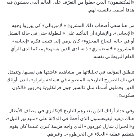
«المكتشفون» الذين جعلوا من التعرّف على العالم الذي يعيشون فيه
هدفا أسمى بالنسبة لهم.
من هنا سعى أصحاب ذلك المشروع «الإمبريالي» كي يبرزوا وجهه
«الإيجابي». والإشارة أن التأكيد على «البطولة حتى في حالة الفشل
أو في حالة النجاح المجزوء» كان يرمي إلى تثبيت فكرة «إيجابية»
المشروع «الاستعماري» ذاته لدى الذين يستهدفهم، كما لدى الرأي
العام البريطاني نفسه.
تنطلق المؤلفة في تحليلاتها من مشاهدة عاشتها هي نفسها. وتتمثل
في تلك الصروح التاريخية المنصوبة في «ساحة واترلو» بلندن. أولئك
الذين يحملون أسماء مثل «السير جون فرانكلين» و«روبير فالكون
سكوت».
وفي عداد أولئك الذين يعتبرهم التاريخ الإنكليزي في مصاف الأبطال
هناك ديفيد ليفينغستون الذي أخطأ في الدلالة على «منبع نهر النيل»،
و«الجنرال شارل غوردون» الذي واجه هزيمة كبرى عندما كان يقوم
بتنظيم عملية «الجلاء عن الخرطوم».. وغيرهم.