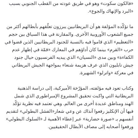
«فالكون سكوت» وهو في طريق عودته من القطب الجنوبي بسبب
«البرد والإنهاك والجوع».
ما تؤكّده المؤلفة هو أن البريطانيين يبرزون تعلّقهم بأبطالهم أكثر من
جميع الشعوب الأوروبية الأخرى. والمقارنة في هذا السياق بين حجم
«التعظيم» الذي قاموا فيه بالنسبة للجنود البريطانيين الذين قضوا في
حرب «القرم» بينما كان أداؤهم في المعارك «قمّة في إظهار عدم
الكفاءة» وبين مدى «النسيان» الذي يبديه الفرنسيون حيال جنود
جيش نابليون الذي عرف هزيمة شنعاء بمواجهة الجيش البريطاني
في معركة «واترلو» الشهيرة.
وكتاب تعود فيه مؤلفته، المؤرّخة الأميركية، إلى دراسة الذهنية
البريطانية التي واكبت تحقيق المشروع الإمبراطوري الذي شمل
الهند ومناطق عديدة أخرى من العالم. وهي تعتمد فيه نظرية تؤكّد
فيها أن الإنكليز رفعوا آنذاك عن وعي شعار«الفشل البطولي» لتقديم
أنفسهم بـ «صورة حضارية» عبر إعطاء الأهمية لـ «السلوك البطولي»
ورفعوا أصحابه إلى مصاف الأبطال الحقيقيين.