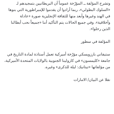
وتشرح المؤلفة ــ المؤرّخة عموماً أن البريطانيين بتمجيدهم لـ
«السلوك البطولي»، ربما أرادوا أن يقدموا للإمبراطورية التي بنوها
في الهند وغيرها وأبعد منها للثقافة الإنجليزية صورة «عادلة
وأخلاقية». وفي جميع الحالات يتم التأكيد أننا «جميعاً نحب أبطالنا
الذين رحلوا».
المؤلفة في سطور
ستيفاني بارزويسكي مؤرّخة أميركية تعمل أستاذة لمادة التاريخ في
جامعة «كليمسون» في كارولينا الجنوبية بالولايات المتحدة الأميركية،
من مؤلفاتها «تيتانيك: ليلة للذكرى» وغيره.
نقلا عن البيان/ الامارات