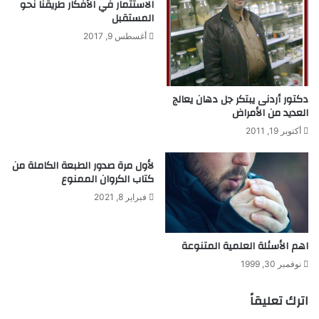
الاستثمار في الأفكار طريقنا نحو
و
المستقبل
ا
أغسطس 9, 2017
ل
د
و
ا
دكتور أردنى يبتكر جل دهان يعالج
ء
العديد من الأمراض
ا
ل
أكتوبر 19, 2011
ش
ا
لأول مرة صدور الطبعة الكاملة من
ف
كتاب الكروان الممنوع
ي
فبراير 8, 2021
ل
ك
ر
اهم الأسئلة العلمية المتنوعة
ا
ه
نوفمبر 30, 1999
ي
ة
اترك تعليقاً
ا