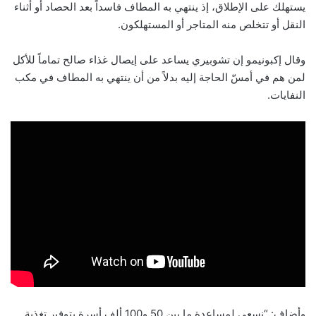
يستهلك على الإطلاق، إذ ينتهي به المطاف فاسداً بعد الحصاد أو أثناء
النقل أو تتخلص منه المتاجر أو المستهلكون.
وقال إكبونيمو إن تشوبيري يساعد على إيصال غذاء صالح تماماً للأكل
لمن هم في أمسّ الحاجة إليه بدلاً من أن ينتهي به المطاف في مكب
النفايات.
وأضاف: “نسعى لمساعدة ما بين 50 و100 ألف أسرة بتوفير تغذية