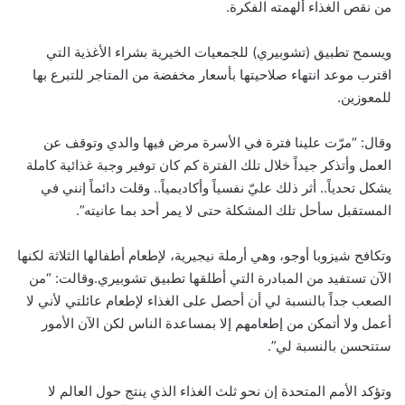
من نقص الغذاء ألهمته الفكرة.
ويسمح تطبيق (تشوبيري) للجمعيات الخيرية بشراء الأغذية التي
اقترب موعد انتهاء صلاحيتها بأسعار مخفضة من المتاجر للتبرع بها
للمعوزين.
وقال: “مرّت علينا فترة في الأسرة مرض فيها والدي وتوقف عن
العمل وأتذكر جيداً خلال تلك الفترة كم كان توفير وجبة غذائية كاملة
يشكل تحدياً.. أثر ذلك عليّ نفسياً وأكاديمياً.. وقلت دائماً إنني في
المستقبل سأحل تلك المشكلة حتى لا يمر أحد بما عانيته”.
وتكافح شيزوبا أوجو، وهي أرملة نيجيرية، لإطعام أطفالها الثلاثة لكنها
الآن تستفيد من المبادرة التي أطلقها تطبيق تشوبيري.وقالت: “من
الصعب جداً بالنسبة لي أن أحصل على الغذاء لإطعام عائلتي لأني لا
أعمل ولا أتمكن من إطعامهم إلا بمساعدة الناس لكن الآن الأمور
ستتحسن بالنسبة لي”.
وتؤكد الأمم المتحدة إن نحو ثلث الغذاء الذي ينتج حول العالم لا