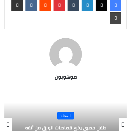
طباعة
موهوبون
المجلة
طفل مصري يخرج قصاصات الورق من أنفه