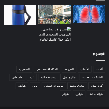
الوسوم
ألعاب
الألعاب
الترجمة
الذكاء الاصطناعي
السعودية
الشبكات العصبية
جائزة نوبل
سفينةفضائية
غزة
فلسطين
كرة القدم
مجدي سعيد
موسوعة جينيس
نوبل
هواتف
هواتف ذكية
هواوي
هونار