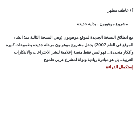
أ / عاطف مظهر
مشروع موهوبون.. بداية جديدة
مع انطلاق النسخة الجديدة لموقع موهوبون (وهي النسخة الثالثة منذ انشاء
الموقع في العام 2007) يدخل مشروع موهوبون مرحلة جديدة بطموحات كبيرة
وأفكار متجددة… فهو ليس فقط منصة إعلامية لنشر الاختراعات والابتكارات
العربية.. بل هو مبادرة ريادية ونواة لمشرع عربي طموح
إستكمال القراءة