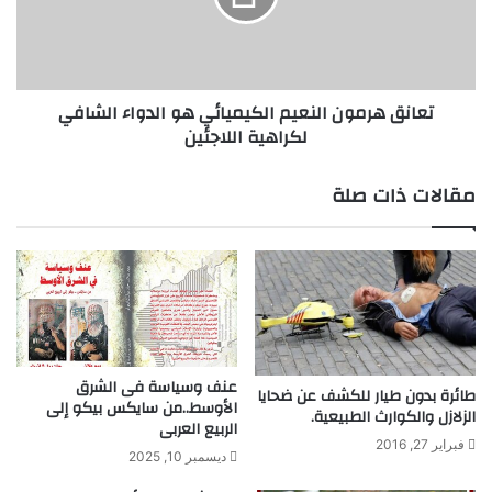
ا
ه
ر
ر
ط
م
ر
و
تعانق هرمون النعيم الكيميائي هو الدواء الشافي
ي
ن
لكراهية اللاجئين
ق
ا
ن
ل
ا
ن
مقالات ذات صلة
ن
ع
ح
ي
و
م
ا
ا
ل
ل
م
ك
س
ي
ت
م
عنف وسياسة فى الشرق
ق
ي
طائرة بدون طيار للكشف عن ضحايا
الأوسط..من سايكس بيكو إلى
ب
ا
الزلازل والكوارث الطبيعية.
الربيع العربى
ل
ئ
فبراير 27, 2016
ديسمبر 10, 2025
ي
ه