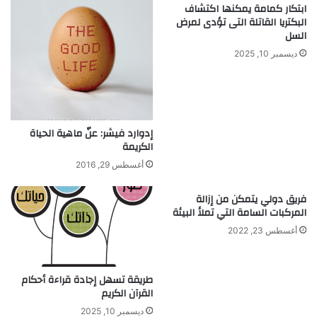
ابتكار كمامة يمكنها اكتشاف
و
ن
البكتريا القاتلة التى تؤدى لمرض
ا
ا
السل
ل
ج
ديسمبر 10, 2025
ت
ح
ق
ة
د
م
؟
!
إدوارد فيشر: عنّ ماهية الحياة
الكريمة
أغسطس 29, 2016
فريق دولي يتمكن من إزالة
المركبات السامة التي تملأ البيئة
أغسطس 23, 2022
طريقة تسهل إجادة قراءة أحكام
القرآن الكريم
ديسمبر 10, 2025