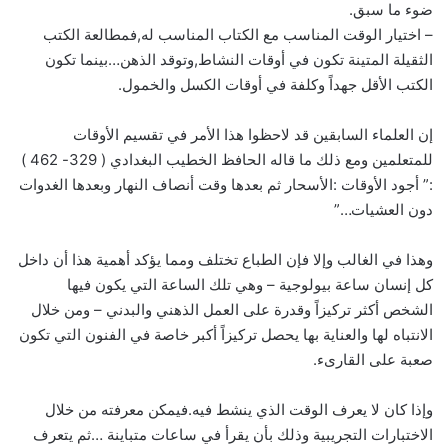
ضوء ما سبق.
– اختيار الوقت المناسب مع الكتاب المناسب له,فمطالعة الكتب
الثقيلة المتينة تكون في أوقات النشاط,وتوقد الذهن…بينما تكون
الكتب الأقل جهداً وكلفة في أوقات الكسل والخمول.
إن العلماء السابقين قد لاحظوا هذا الأمر في تقسيم الأوقات
للمتعلمين ومع ذلك ما قاله الحافظ الخطيب البغدادي ( 329- 462 )
:” أجود الأوقات :الأسحار ثم بعدها وقت أنصاف النهار وبعدها الغدوات
دون العشيات…”
وهذا في الغالب وإلا فإن الطباع تختلف ومما يؤكد أهمية هذا أن داخل
كل إنسان ساعة بيولوجية – وهي تلك الساعة التي يكون فيها
الشخص أكثر تركيزاً وقدرة على العمل الذهني والبدني – ومن خلال
الانتباه لها والعناية بها يحصل تركيزاً أكبر خاصة في الفنون التي تكون
صعبة على القارىء.
وإذا كان لا يعرف الوقت الذي ينشط فيه.فيمكن معرفته من خلال
الاختبارات التجريبية وذلك بأن يقرأ في ساعات متباينة …ثم يتعرف