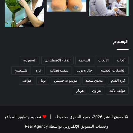
الوسوم
ألعاب
الألعاب
الترجمة
الذكاء الاصطناعي
السعودية
الشبكات العصبية
جائزة نوبل
سفينةفضائية
غزة
فلسطين
كرة القدم
مجدي سعيد
موسوعة جينيس
نوبل
هواتف
هواتف ذكية
هواوي
هونار
© حقوق النشر 2026، جميع الحقوق محفوظة |
تصميم وتطوير المواقع
وخدمات التسويق الإلكتروني بواسطة Real Agency