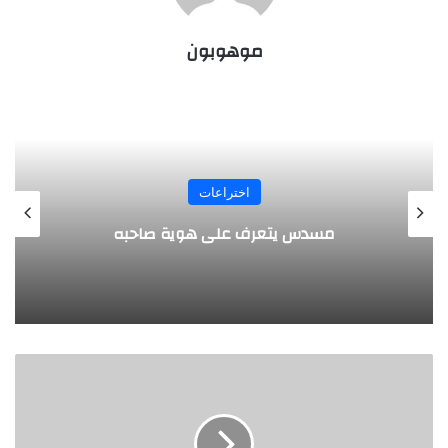
موهوبون
المجلة
طفل مصري يخرج قصاصات الورق من أنفه
وفمه
ه
ل
ت
ر
ي