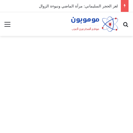
لغز الحجر السليماني: مرآة الماضي ونبوءة الزوال
بحث عن
الق