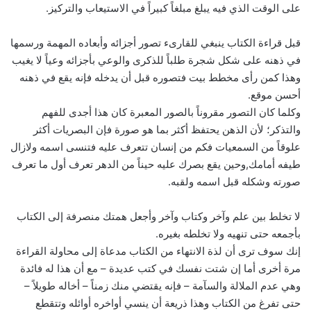
على الوقت الذي فيه يبلغ مبلغاً كبيراً في الاستيعاب والتركيز.
قبل قراءة الكتاب ينبغي للقارىء تصور أجزائه وأبعاده المهمة ورسمها
في ذهنه على شكل شجرة طلباً للذكرى والوعي بأجزائه وعياً لا يغيب
وهذا كمن رأى مخطط بيت فتصوره قبل أن يدخله فإنه يقع في ذهنه
أحسن موقع.
وكلما كان التصور مقروناً بالصور المعبرة كان هذا أجدى للفهم
والتذكر؛ لأن الذهن يحتفظ أكثر بما هو صورة فإن البصريات أكثر
علوقاً من السمعيات فكم من إنسان تتعرف عليه فتنسى اسمه ولازال
طيفه أمامك,وحين يقع بصرك عليه حيناً من الدهر تعرف أول ما تعرف
صورته وشكله قبل اسمه ولقبه.
لا تخلط بين علم وآخر وكتاب وآخر وأجعل همتك منصرفة إلى الكتاب
بأجمعه حتى تنهيه ولا تخلطه بغيره.
إنك سوف ترى أن لذة الانتهاء من الكتاب مدعاة إلى محاولة القراءة
مرة أخرى أما إن شتت نفسك في كتب عديدة – مع أن هذا له فائدة
وهي عدم الملالة والسآمة – فإنه يقتضي منك زمناً – أخاله طويلاً –
حتى تفرغ من الكتاب وهذا ذريعة أن ينسي أواخره أوائله وتتقطع