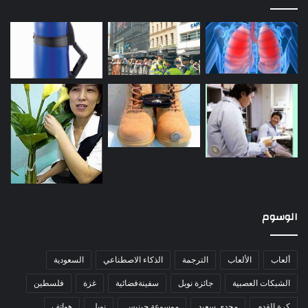
الوسوم
ألعاب
الألعاب
الترجمة
الذكاء الاصطناعي
السعودية
الشبكات العصبية
جائزة نوبل
سفينةفضائية
غزة
فلسطين
كرة القدم
مجدي سعيد
موسوعة جينيس
نوبل
هواتف