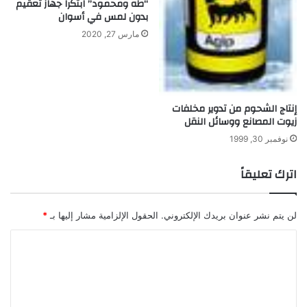
“طه ومحمود” ابتكرا جهاز تعقيم
ب
بدون لمس في أسوان
س
ي
مارس 27, 2020
ط
ة
إنتاج الشحوم من تدوير مخلفات
زيوت المصانع ووسائل النقل
نوفمبر 30, 1999
اترك تعليقاً
لن يتم نشر عنوان بريدك الإلكتروني.
الحقول الإلزامية مشار إليها بـ
*
ا
ل
ت
ع