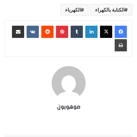
الكتابة بالكهراء
الكهرباء
لينكدإن
‏Tumblr
بينتيريست
‏Reddit
‏VKontakte
مشاركة عبر البريد
طباعة
موهوبون