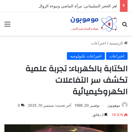
لغز الحجر السليماني: مرآة الماضي ونبوءة الزوال
بحث عن
الق
الرئيسية
/
اختراعات
اختراعات
اختراعات تكنولوجيه
الكتابة بالكهرباء: تجربة علمية
تكشف سر التفاعلات
الكهروكيميائية
موهوبون
نوفمبر 30, 1999
آخر تحديث: سبتمبر 10, 2025
0
19٬474
2 دقائق