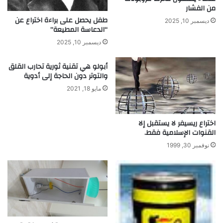
ه
من الفشار
ل
طفل يحصل على براءة اختراع عن
ديسمبر 10, 2025
ة
“الدعاسة المطيعة”
ت
ديسمبر 10, 2025
ح
ا
أبولو هي تقنية ثورية تحارب القلق
ك
والتوتر دون الحاجة إلى أدوية
ي
مايو 18, 2021
ا
ل
ط
ب
اختراع ريسيفر لا يستقبل إلا
القنوات الإسلامية فقط.
ي
ع
نوفمبر 30, 1999
ة
ب
خ
ط
و
ا
ت