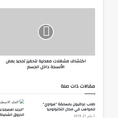
ا
ك
ت
ش
ا
ف
م
ش
غ
اكتشاف مشغلات معدنية لتحفيز تجديد بعض
ل
الأنسجة داخل الجسم
ا
ت
م
ع
مقالات ذات صلة
د
ن
ي
طلاب عراقيون بمسابقة “هواوي”
ة
للمواهب في مجال التكنولوجيا
“الجلد الاصطناع
ل
الحروق الشديدة
ت
يناير 21, 2019