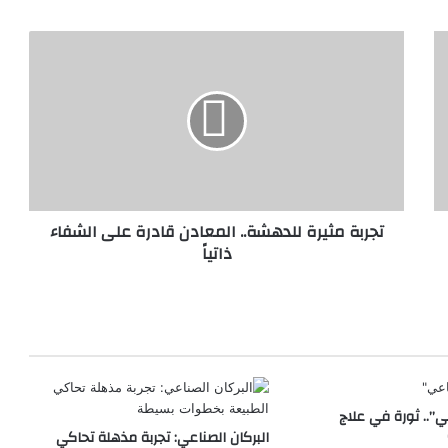
ت
ج
ر
ب
ة
م
ث
ي
ر
تجربة مثيرة للدهشة.. المعادن قادرة على الشفاء
ة
ذاتياً
ل
ل
د
ه
ش
ة
.
.
ي”.. ثورة في علاج
ا
البركان الصناعي: تجربة مذهلة تحاكي
ل