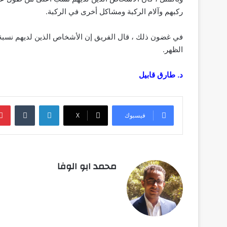
ركبهم وآلام الركبة ومشاكل أخرى في الركبة.
في غضون ذلك ، قال الفريق إن الأشخاص الذين لديهم نسبة 
الظهر.
د. طارق قابيل
لينكدإن
‏Tumblr
فيسبوك
‫X
محمد ابو الوفا