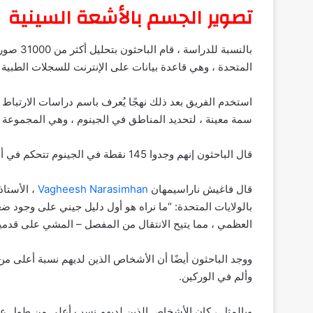
تصوير الجسم بالأشعة السينية
بالنسبة 
المتحدة ، وهي قاعدة بيانات على الإنترنت للسجلات الطبية
استخدم الفريق بعد ذلك نهجًا يُعرف باسم دراسات الارتباط 
سمة معينة ، لتحديد المناطق في الجينوم ، وهي المجموعة ا
قال الباحثون إنهم وجدوا 145 نقطة في الجينوم تتحكم في أبعاد الهيكل العظمي.
قال فاغيش ناراسيمهان
Vagheesh Narasimhan
، الأستا
بالولايات المتحدة: “ما نراه هو أول دليل جيني على وجود ضغط
العظمي ، مما يتيح الانتقال من المفصل – المشي على قدمين
ووجد الباحثون أيضًا أن الأشخاص الذين لديهم نسبة أعلى م
وألم في الوركين.
وبالمثل ، كان الأشخاص الذين لديهم نسب أعلى من طول عظ