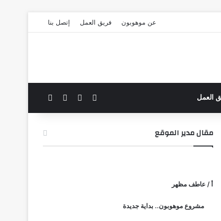
عن موهوبون
فريق العمل
إتصل بنا
‫X
فيسبوك
بحث عن
الوضع المظلم
ق العمل
مقال مدير الموقع
أ / عاطف مظهر
مشروع موهوبون.. بداية جديدة