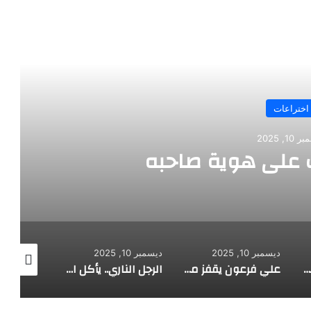
رأ التالي
اختراعات
10, 2025
على هوية صاحبه
ديسمبر 10, 2025
ديسمبر 10, 2025
ديسمبر 10, 2025
طفل مصري يخرج قصاصات الورق من أنفه وفمه
علي فرعون يقفز من الطابق العشرين ويأكل النار ويحطم سورا
الرجل الناري.. يأكل الجمر ويثني الحديد بأسنانه