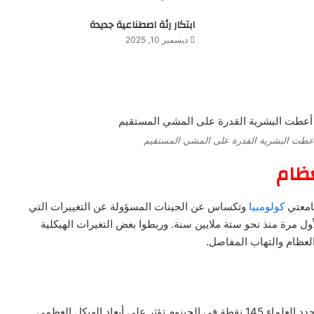
ابتكار رئة اصطناعية جديدة
ديسمبر 10, 2025
 أعطت البشرية القدرة على المشي المستقيم
عظام
جامعتي
كولومبيا
وتكساس عن الجينات المسؤولة عن التغييرات التي
مرة منذ نحو ستة ملايين سنة. وربطوا بعض التغيرات الهيكلية
لعظام والتهاب المفاصل.
ومن خلال تحليلات الأشعة السينية والحمض النووي للأفراد، حدد العلماء 145 نقطة في الجينوم تؤثر على أبعاد الهيكل العظمي