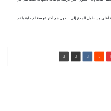
أعلى من طول الجذع إلى الطول هم أكثر عرضة للإصابة بآلام
بينتيريست
‏Reddit
‏VKontakte
مشاركة عبر البريد
طباعة