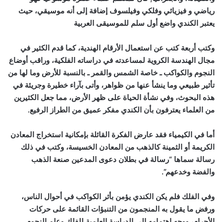
رياضي و فيزيائي وفلكي وفيلسوف إضافة إلى أنه موسيقي، حيث
يعتبر الكندي واضع أول سلم للموسيقى العربية
وكتب أربعة كتب عن استعمال الأرقام الهندية، كما قدم الكثير في
مجال الهندسة الكروية لمساعدته في دراساته الفلكية، وراقب أوضاع
النجوم والكواكب ـ خاصة الشمس والقمر ـ بالنسبة للأرض وما لها من
تأثير طبيعي وما ينشأ عنها من ظواهر، وأتى بآراء خطيرة وجريئة في
هذه البحوث، وفي نشأة الحياة على ظهر الأرض، مما جعل الكثيرين
من العلماء يعترفون بأن الكندي مفكر عميق من الطراز الرفيع.
أما في الكيمياء فقد عارض الفكرة القائلة بإمكانية استخراج المعادن
الكريمة أو الثمينة كالذهب من المعادن الخسيسة، وكتب في ذلك
رسالة سماها “رسالة في بطلان دعوى المدعين صنعة الذهب
والفضة وخدعهم”.
وفي الفلك فلم يكن الكندي يؤمن بأثر الكواكب في أحوال الناس،
ورفض ما يقول به المنجمون من التنبؤات القائمة على حركات
الأجرام، ووجه اهتمامه إلى الدراسة العلمية للفلك وعلم النجوم