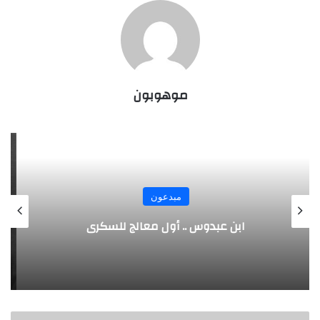
موهوبون
مبدعون
الألماني بنز مخترع السيارة الحديثة
ا