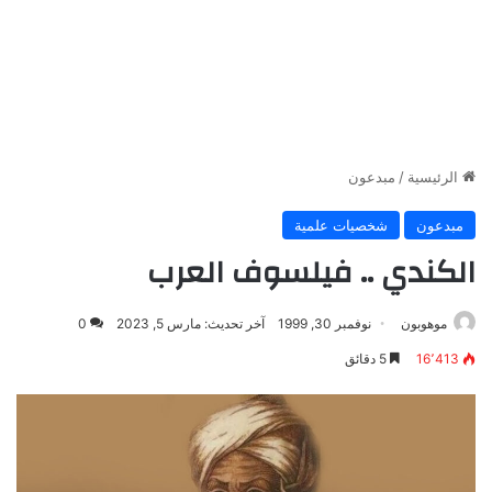
الرئيسية
/
مبدعون
مبدعون
شخصيات علمية
الكندي .. فيلسوف العرب
موهوبون
نوفمبر 30, 1999
آخر تحديث: مارس 5, 2023
0
16٬413
5 دقائق