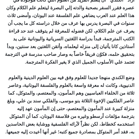
عصره فقرر السفر بصحبة والدته إلي البصرة ليتعلم علم الكلام وكان
هذا العلم عند العرب يضاهي علم الفلسفة عند اليونان، وأمضى ثلاث
سنوات في البصرة يدرس بها عرف من خلال دراسته كل ما يجب أن
يعرف عن علم الكلام، لكن فضوله للمعرفة لم يتوقف عند حد قراءة
الكتب المترجمة، فبدأ بدراسة اللغتين السريانية واليونانية على يد
أستاذين كانا يأتيان إلى منزله ليعلماه، وأتقن اللغتين بعد سنتين، وبدأ
بتحقيق حلمه، فكوّن فريقاً خاصاً به وصار صاحب مدرسة في الترجمة
تعتمد علي الأسلوب الجميل الذي لا يغير الفكرة المترجمة.
وضع الكندي منهجا جديدا للعلوم وفق فيه بين العلوم الدينية والعلوم
الدنيوية، وكانت له معرفة واسعة بالعلوم والفلسفة اليونانية، وعاصر
ثلاثة من الخلفاء العباسيين وهم المأمون، والمعتصم، والمتوكل، كما
عاصر الفلكيين الإخوة الثلاثة بنو موسى، والفلكي سند بن علي، وبلغ
منزلة كبيرة عند المأمون والمعتصم، حتى إن المأمون عهد إليه
بترجمة مؤلفات أرسطو وغيره من فلاسفة اليونان، كما أن المتوكل
استخدمه كخطاط، لكن نظراً لآرائه الفلسفية ووشاية بعض الحاسدين
به، فقد أمر المتوكل بمصادرة جميع كتبه؛ غير أنها أعيدت إليه جميعها.