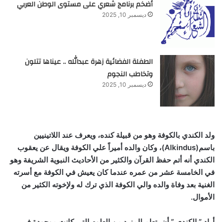
أضخم برنامج شعري على مستوى الوطن العربي
ديسمبر 10, 2025
الطفلة الفضائية زهرة عبدالله .. عيناها تتلون
وتخاطب النجوم
ديسمبر 10, 2025
ولد الكندي بالكوفة وهو من قبيلة كنده، ويعرف عند اللاتينيين
باسم(Alkindus)، وكان والده أميراً علي الكوفة ويقال عن يعقوب
الكندي أنه أتم حفظ القرآن والكثير من الأحاديث النبوية الشريفة وهو
في الخامسة عشر من عمره عندما كان يعيش في الكوفة مع أسرته
الغنية بعد وفاة والده والي الكوفة الذي ترك له ولإخوته الكثير من
الأموال.
أراد ” الكندي ” أن يتعلم المزيد من العلوم التي كانت موجودة في