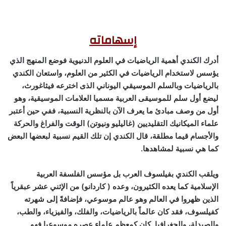
إسهاماته
أدرك الكندي أهمية الرياضيات في العلوم الدنيوية فوضع المنهج الذي
يؤسس لاستخدام الرياضيات في الكثير من العلوم، واستعان الكندي
بالرياضيات وبالسلم الموسيقي اليوناني الذى اخترعه فيثاغورث،
ليضع أول سلم للموسيقى العربية مسميا العلامات الموسيقية، وهو
أول من وصف مبادئ ما يعرف الآن بالنظرية النسبية، ففي حين أعتبر
علماء الميكانيك التقليديين (غاليليو ونيوتن) الوقت والفراغ والحركة
والأجسام قيما مطلقة، قال الكندي إن تلك القيم نسبية لبعضها البعض
كما هي نسبية لمشاهدها.
ويلقب الكندي بفيلسوف العرب بل مؤسس الفلسفة العربية
الإسلامية كما يعده الكثيرون، وعده ( كاردانو) من الإثني عشر عبقرياً
الذين ظهروا في العالم وهو عالم موسوعي، فإضافةً إلى شهرته
كفيلسوف، فقد كان عالماً بالرياضيات، والفلك، والفيزياء، والطب،
والصيدلة، والجغرافيا, كان كمعظم علماء عصره موسوعيا فهو