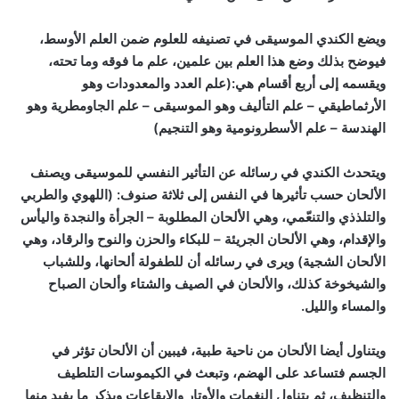
ويضع الكندي الموسيقى في تصنيفه للعلوم ضمن العلم الأوسط،
فيوضح بذلك وضع هذا العلم بين علمين، علم ما فوقه وما تحته،
ويقسمه إلى أربع أقسام هي:(علم العدد والمعدودات وهو
الأرثماطيقي – علم التأليف وهو الموسيقى – علم الجاومطرية وهو
الهندسة – علم الأسطرونومية وهو التنجيم)
ويتحدث الكندي في رسائله عن التأثير النفسي للموسيقى ويصنف
الألحان حسب تأثيرها في النفس إلى ثلاثة صنوف: (اللهوي والطربي
والتلذذي والتنعّمي، وهي الألحان المطلوبة – الجرأة والنجدة واليأس
والإقدام، وهي الألحان الجريئة – للبكاء والحزن والنوح والرقاد، وهي
الألحان الشجية) ويرى في رسائله أن للطفولة ألحانها، وللشباب
والشيخوخة كذلك، والألحان في الصيف والشتاء وألحان الصباح
والمساء والليل.
ويتناول أيضا الألحان من ناحية طبية، فيبين أن الألحان تؤثر في
الجسم فتساعد على الهضم، وتبعث في الكيموسات التلطيف
والتنظيف، ثم يتناول النغمات والأوتار والإيقاعات ويذكر ما يفيد منها