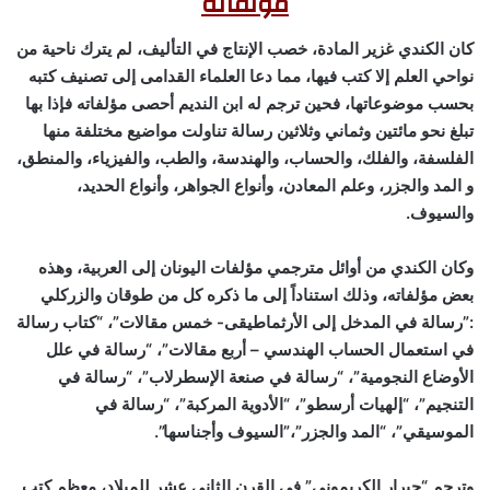
مؤلفاته
كان الكندي غزير المادة، خصب الإنتاج في التأليف، لم يترك ناحية من
نواحي العلم إلا كتب فيها، مما دعا العلماء القدامى إلى تصنيف كتبه
بحسب موضوعاتها، فحين ترجم له ابن النديم أحصى مؤلفاته فإذا بها
تبلغ نحو مائتين وثماني وثلاثين رسالة تناولت مواضيع مختلفة منها
الفلسفة، والفلك، والحساب، والهندسة، والطب، والفيزياء، والمنطق،
و المد والجزر، وعلم المعادن، وأنواع الجواهر، وأنواع الحديد،
والسيوف.
وكان الكندي من أوائل مترجمي مؤلفات اليونان إلى العربية، وهذه
بعض مؤلفاته، وذلك استناداً إلى ما ذكره كل من طوقان والزركلي
:”رسالة في المدخل إلى الأرثماطيقى- خمس مقالات”، “كتاب رسالة
في استعمال الحساب الهندسي – أربع مقالات”، “رسالة في علل
الأوضاع النجومية”، “رسالة في صنعة الإسطرلاب”، “رسالة في
التنجيم”، “إلهيات أرسطو”، “الأدوية المركبة”، “رسالة في
الموسيقي”، “المد والجزر”،”السيوف وأجناسها”.
وترجم “جيرار الكريموني” في القرن الثاني عشر للميلاد، معظم كتب