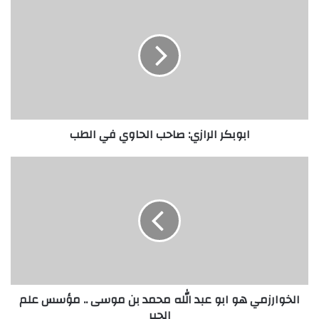
ب
و
ب
ك
ر
ا
ل
ر
ابوبكر الرازي: صاحب الحاوي في الطب
ا
ز
ي
ا
:
ل
ص
خ
ا
و
ح
ا
ب
ر
ا
ز
ل
م
ح
ي
الخوارزمي هو ابو عبد الله محمد بن موسى .. مؤسس علم
ا
ه
الجبر
و
و