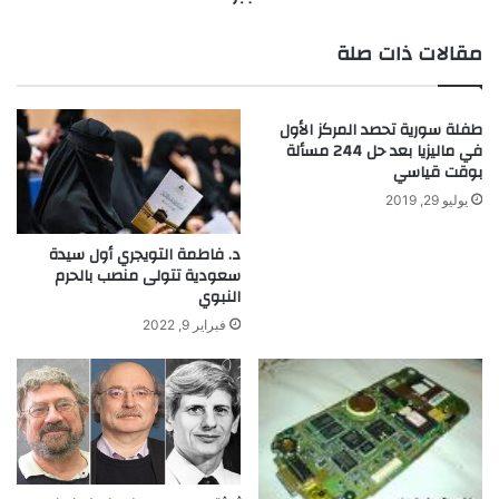
ي
ا
ف
ب
مقالات ذات صلة
ي
و
ا
ع
ل
ب
طفلة سورية تحصد المركز الأول
ط
د
في ماليزيا بعد حل 244 مسألة
ب
ا
بوقت قياسي
ل
يوليو 29, 2019
ل
ه
م
د. فاطمة التويجري أول سيدة
سعودية تتولى منصب بالحرم
ح
النبوي
م
د
فبراير 9, 2022
ب
ن
م
و
س
ى
.