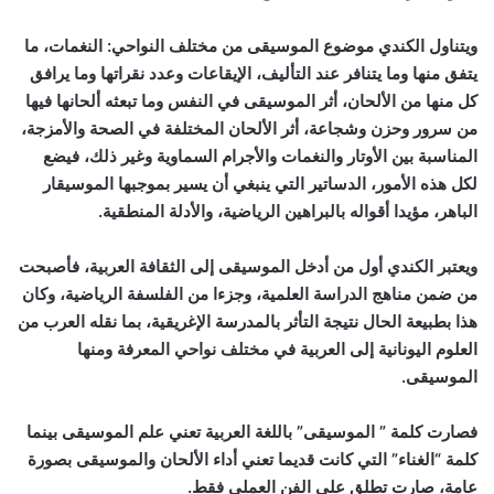
ويتناول الكندي موضوع الموسيقى من مختلف النواحي: النغمات، ما
يتفق منها وما يتنافر عند التأليف، الإيقاعات وعدد نقراتها وما يرافق
كل منها من الألحان، أثر الموسيقى في النفس وما تبعثه ألحانها فيها
من سرور وحزن وشجاعة، أثر الألحان المختلفة في الصحة والأمزجة،
المناسبة بين الأوتار والنغمات والأجرام السماوية وغير ذلك، فيضع
لكل هذه الأمور، الدساتير التي ينبغي أن يسير بموجبها الموسيقار
الباهر، مؤيدا أقواله بالبراهين الرياضية، والأدلة المنطقية.
ويعتبر الكندي أول من أدخل الموسيقى إلى الثقافة العربية، فأصبحت
من ضمن مناهج الدراسة العلمية، وجزءا من الفلسفة الرياضية، وكان
هذا بطبيعة الحال نتيجة التأثر بالمدرسة الإغريقية، بما نقله العرب من
العلوم اليونانية إلى العربية في مختلف نواحي المعرفة ومنها
الموسيقى.
فصارت كلمة ” الموسيقى” باللغة العربية تعني علم الموسيقى بينما
كلمة “الغناء” التي كانت قديما تعني أداء الألحان والموسيقى بصورة
عامة، صارت تطلق على الفن العملي فقط.