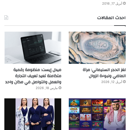
أبريل 17, 2016
احدث المقالات
لغز الحجر السليماني: مرآة
ميدل إيست: منظومة رقمية
الماضي ونبوءة الزوال
متكاملة تعيد تعريف التجارة
والعمل والتواصل في مكان واحد
أبريل 12, 2026
مارس 18, 2026