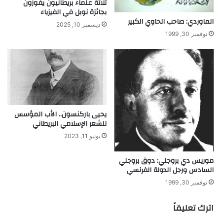
ثلاثة علماء بريطانيون يفوزون
.
بجائزة نوبل في الفيزياء
م
الماوردي: صاحب الحاوي الكبير
ؤ
ديسمبر 10, 2025
نوفمبر 30, 1999
س
س
ع
ل
م
ا
ل
ج
يحيى باركنسون.. الأب المؤسس
ب
للشعر الإسلامي البريطاني
ر
يونيو 11, 2023
موريس دي بروجلي: دوق بروجلي
السادس ورجل الدولة الفرنسي
نوفمبر 30, 1999
اترك تعليقاً