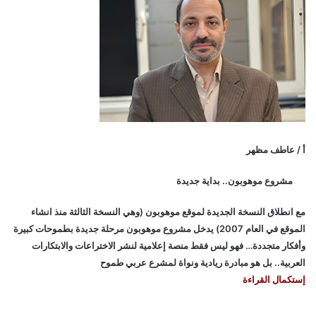
أ / عاطف مظهر
مشروع موهوبون.. بداية جديدة
مع انطلاق النسخة الجديدة لموقع موهوبون (وهي النسخة الثالثة منذ انشاء
الموقع في العام 2007) يدخل مشروع موهوبون مرحلة جديدة بطموحات كبيرة
وأفكار متجددة… فهو ليس فقط منصة إعلامية لنشر الاختراعات والابتكارات
العربية.. بل هو مبادرة ريادية ونواة لمشرع عربي طموح
إستكمال القراءة