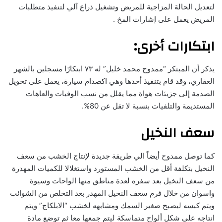
لتعديل الحالة المزاجية للمريض وتشغيل ذراع آلي لتنفيذ متطلبات
المريض يعمل على إشارات المخ .
ابتكارات أخرى:
يذكر أن المبتكر “ممدوح محمد خليل” له ٧٣ ابتكارًا مسجلين بالشهر
العقاري، وقد قام بتنفيذ أحدها وهي اكصدام سيارة، يعمل على تحويل
الصدمة إلى جزيئات هواة مما يقلل من نسب الوفيات والعاهات
المستديمة والتلفيات بنسبة لا تقل عن 80%.
سعف النخيل
كما توصل ممدوح أيضاً الي طريقة جديدة لإنتاج الخشب من سعف
النخيل بتكلفة أقل من الخشب المستورد واستغلالا للكميات المهدرة
من سعف النخيل بعد سفره لعدة مناطق منها الواحات وسيوة
واسوان من خلال فرم سعف النخيل المهدر بعد التخلص من الشوائب
ويتم كبسه ليصبح صغير السمك ومشابهه لخشب “الابلكاج” ويتم
انتاجه علي شكل ألواح متماسكة ليتم جمعها معا ثم توضع مادة