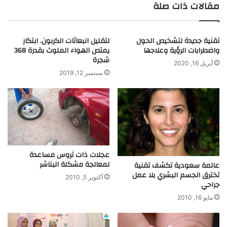
مقالات ذات صلة
ا
خ
ل
ي
ك
ص
تقنية جديدة لتشخيص الحول
لتقليل انبعاثات الكربون. ابتكار
ث
ف
واضطرابات الرؤية وعلاجها
يمتص الهواء الملوث بقدرة 368
ي
ر
شجرة
ر
ي
أبريل 16, 2020
م
سبتمبر 12, 2019
ق
ن
ط
ا
ب
ل
ي
أ
ت
ر
ر
و
ك
ا
ي
عجلات ذات تروس مساعدة
ح
ي
لمعالجة مشكلة البناشر
عالمة سعودية تكشف تقنية
ط
تخترق الجسم البشري بلا عمل
أكتوبر 5, 2010
و
جراحي
ر
مايو 16, 2010
أ
ع
ض