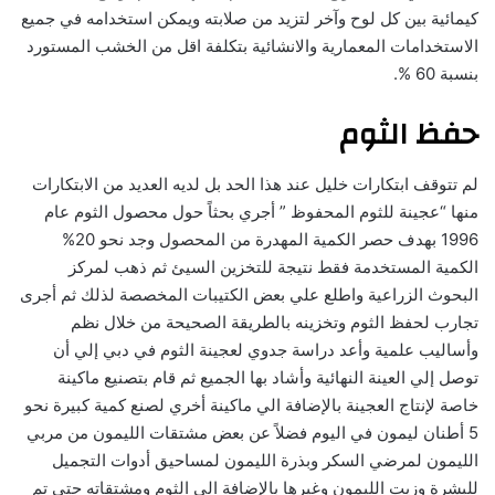
كيمائية بين كل لوح وآخر لتزيد من صلابته ويمكن استخدامه في جميع
الاستخدامات المعمارية والانشائية بتكلفة اقل من الخشب المستورد
بنسبة 60 %.
حفظ الثوم
لم تتوقف ابتكارات خليل عند هذا الحد بل لديه العديد من الابتكارات
منها “عجينة للثوم المحفوظ ” أجري بحثاً حول محصول الثوم عام
1996 بهدف حصر الكمية المهدرة من المحصول وجد نحو 20%
الكمية المستخدمة فقط نتيجة للتخزين السيئ ثم ذهب لمركز
البحوث الزراعية واطلع علي بعض الكتيبات المخصصة لذلك ثم أجرى
تجارب لحفظ الثوم وتخزينه بالطريقة الصحيحة من خلال نظم
وأساليب علمية وأعد دراسة جدوي لعجينة الثوم في دبي إلي أن
توصل إلي العينة النهائية وأشاد بها الجميع ثم قام بتصنيع ماكينة
خاصة لإنتاج العجينة بالإضافة الي ماكينة أخري لصنع كمية كبيرة نحو
5 أطنان ليمون في اليوم فضلاً عن بعض مشتقات الليمون من مربي
الليمون لمرضي السكر وبذرة الليمون لمساحيق أدوات التجميل
للبشرة وزيت الليمون وغيرها بالإضافة الي الثوم ومشتقاته حتى تم