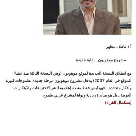
أ / عاطف مظهر
مشروع موهوبون.. بداية جديدة
مع انطلاق النسخة الجديدة لموقع موهوبون (وهي النسخة الثالثة منذ انشاء
الموقع في العام 2007) يدخل مشروع موهوبون مرحلة جديدة بطموحات كبيرة
وأفكار متجددة… فهو ليس فقط منصة إعلامية لنشر الاختراعات والابتكارات
العربية.. بل هو مبادرة ريادية ونواة لمشرع عربي طموح
إستكمال القراءة