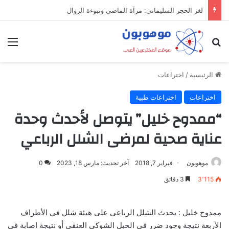
ميدل إيست: منظومة رقمية متكاملة تعيد تعريف التجارة والعمل والتواصل في مكان واحد
بحث عن
الق
الرئيسية
/
اختراعات
اختراعات
اختراعات طبية
“ممدوح خليل” يتوصل لأحدث وحدة
عناية صحية لمرضى الشلل الرباعي
موهوبون
فبراير 7, 2018
آخر تحديث: مارس 18, 2023
0
3٬115
3 دقائق
ممدوح خليل : يحدث الشلل الرباعي على هيئة شلل في الأطراف
الأربعة نتيجة وجود ضرر في الحبل الشوكي العنقي أو نتيجة اصابة في