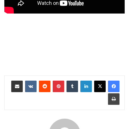
لينكدإن
‏Tumblr
بينتيريست
‏Reddit
‏VKontakte
مشاركة عبر البريد
طباعة