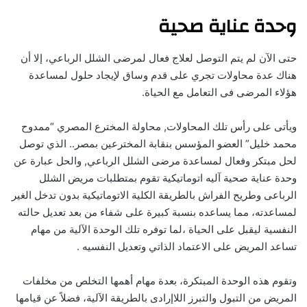
وحدة عناية صحية
حتى الآن لم يتم التوصل لعلاج فعال لمرضى الشلل الرباعي، إلا أن
هناك عدة محاولات تجري على قدم وساق لإيجاد حلول لمساعدة
هؤلاء المرضى فى التعامل مع الحياة.
ويأتى على رأس تلك المحاولات, محاولة المخترع المصري “ممدوح
محمد خليل” العضو المؤسس بنقابة المخترعين بمصر.. الذي توصل
لحل مبتكر وفعال لمساعدة مرضى الشلل الرباعي, والحل عبارة عن
وحدة عناية صحية آليه اتوماتيكية تقوم بمتطلبات مريض الشلل
الرباعى وطريح الفراش بالطريقة الكلية الاتوماتيكية بدون تدخل الغير
لمساعدته، مما يساعده بنسبة كبيرة على شفاء من بعد تعديل حالته
النفسية ليقبل على الحياة ،لما توفره تلك الوحدة الآلية من مهام
تساعد المريض على الاعتماد الذاتي وتعديل النفسيه .
وتقوم هذه الوحدة المبتكرة، بعدة مهام أهمها التخلص من مخلفات
المريض من التبول والتبرز اللاإرادى بالطريقة الآلية، فضلاً عن قيامها