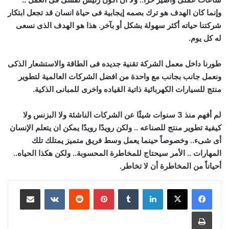
وإنما كان الهدف هو ترك بصمه إيجابية فى حياة انسان قد تجعل ابتكار
شركتنا حياته أكثر سهولة بشكل أو بآخر. هذا هو الهدف الذى نسعى
له كل يوم.
طورنا داخل معمل الشركة تقنية جديده فى الطاقة والاستشعار الذكى
ونعمل جانب بجانب مع واحدة من افضل الشركات العالمية لتطوير
منتج للسيارات الكهربائية ذاتية القياده واخرى للمبانى الذكية.
لم أفهم منذ 3 سنوات شيئًا عن الشركات الناشئة ولا البزنس ولا
كيفية تطوير منتج للصناعه .. ولكن رويدًا رويدًا يمكن ان يتعلم الإنسان
أى شىء.. وخصوصاً حينما يعمل وسط فريق متميز يمتلك تلك
المهارات .. الأمر سيحتاج للمخاطرة المحسوبة.. ولكن هكذا الحياه..
أحياناً من المخاطرة أن لا تخاطر.
لينكدإن
بينتيريست
مشاركة عبر البريد
طباعة