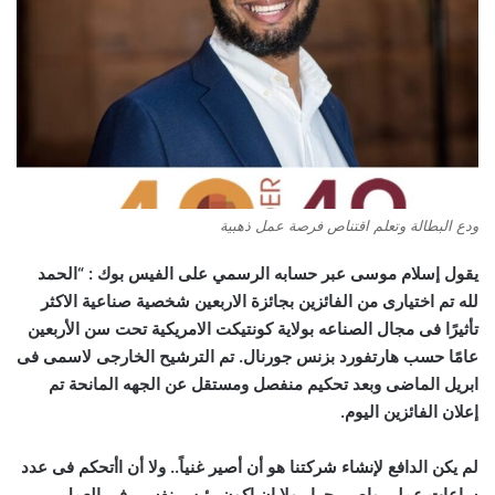
ودع البطالة وتعلم اقتناص فرصة عمل ذهبية
يقول إسلام موسى عبر حسابه الرسمي على الفيس بوك : “
الحمد
لله تم اختيارى من الفائزين بجائزة الاربعين شخصية صناعية الاكثر
تأثيرًا فى مجال الصناعه بولاية كونتيكت الامريكية تحت سن الأربعين
عامًا حسب هارتفورد بزنس جورنال. تم الترشيح الخارجى لاسمى فى
ابريل الماضى وبعد تحكيم منفصل ومستقل عن الجهه المانحة تم
إعلان الفائزين اليوم.
لم يكن الدافع لإنشاء شركتنا هو أن أصير غنياً.. ولا أن اأتحكم فى عدد
ساعات عملى واصير حرا.. ولا ان اكون رئيس نفسى فى العمل ..