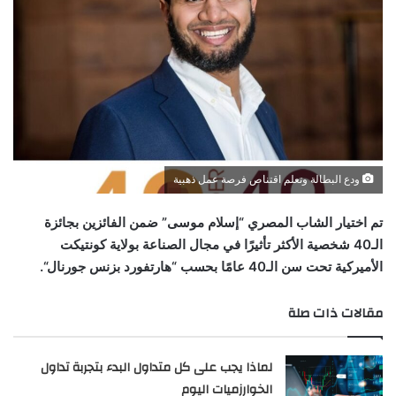
ودع البطالة وتعلم اقتناص فرصة عمل ذهبية
تم اختيار الشاب المصري “إسلام موسى” ضمن الفائزين بجائزة
الـ40 شخصية الأكثر تأثيرًا في مجال الصناعة بولاية كونتيكت
الأميركية تحت سن الـ40 عامًا بحسب “هارتفورد بزنس جورنال
“
.
مقالات ذات صلة
لماذا يجب على كل متداول البدء بتجربة تداول
الخوارزميات اليوم