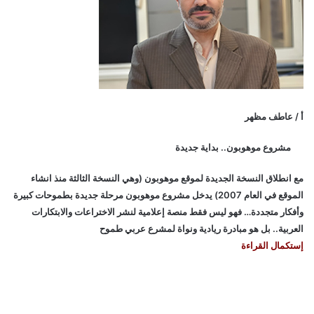
أ / عاطف مظهر
مشروع موهوبون.. بداية جديدة
مع انطلاق النسخة الجديدة لموقع موهوبون (وهي النسخة الثالثة منذ انشاء
الموقع في العام 2007) يدخل مشروع موهوبون مرحلة جديدة بطموحات كبيرة
وأفكار متجددة… فهو ليس فقط منصة إعلامية لنشر الاختراعات والابتكارات
العربية.. بل هو مبادرة ريادية ونواة لمشرع عربي طموح
إستكمال القراءة