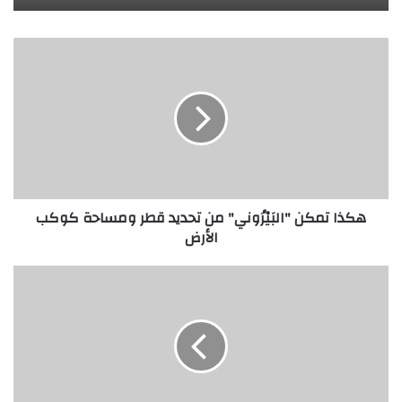
هكذا
تمكن
"البَيْرُوني"
من
تحديد
قطر
ومساحة
كوكب
الأرض
هكذا تمكن "البَيْرُوني" من تحديد قطر ومساحة كوكب
الأرض
المبتكر
غرس
أنيل
برادان
ثقافة
الابتكار
في