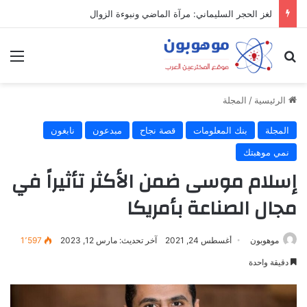
لغز الحجر السليماني: مرآة الماضي ونبوءة الزوال
بحث عن
الق
الرئيسية
/
المجلة
المجلة
بنك المعلومات
قصة نجاح
مبدعون
نابغون
نمي موهبتك
إسلام موسى ضمن الأكثر تأثيراً في
مجال الصناعة بأمريكا
موهوبون
أغسطس 24, 2021
آخر تحديث: مارس 12, 2023
1٬597
دقيقة واحدة