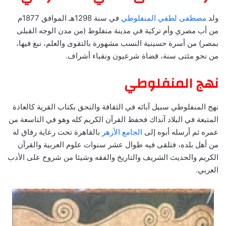
ولد
مصطفى لطفي المنفلوطي
في سنة 1298هـ الموافق 1877م
من أب مصري وأم تركية في مدينة منفلوط (من مدن الوجه القبلى
بمصر) من أسرة حسينية النسب مشهورة بالتقوى والعلم، نبغ فيها،
من نحو مئتى سنة، قضاة شرعيون ونقباء أشراف.
نهج المنفلوطي
نهج المنفلوطي سبيل آبائه في الثقافة والتحق بكتاب القرية كالعادة
المتبعة في البلاد آنذاك فحفظ القرآن الكريم كله وهو في التاسعة من
عمره ثم أرسله أبوه إلى
الجامع الأزهر
بالقاهرة تحت رعاية رفاق له
من أهل بلده، فتلقى فيه طوال عشر سنوات علوم العربية والقرآن
الكريم والحديث الشريف والتاريخ والفقه وشيئا من شروح على الأدب
العربي.