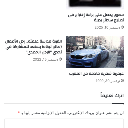
م
ه
ت
ف
مصرى يحصل على براءة إختراع فى
ح
ي
تصنيع سجائر بديلة
د
آ
ة
خ
ديسمبر 10, 2025
ر
م
الغربة مدرسة علمته.. رجل الأعمال
ر
(صالح لوتاه) يستعد للمشاركة في
تحدي “الرجل الحديدي”
ا
ح
ديسمبر 15, 2022
ل
ا
عبقرية شعرية قادمة من المغرب
ل
أ
نوفمبر 30, 1999
ن
د
اترك تعليقاً
ل
س
لن يتم نشر عنوان بريدك الإلكتروني.
الحقول الإلزامية مشار إليها بـ
*
ا