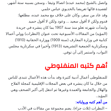
واتصل بالشيخ (محمد عبده) اتصالا وثيقا ، وسجن بسببه ستة أشهر،
لقصيدة قالها تعريضا بالخديوي عباس حلمي
وقد عاد من سفر، وكان على خلاف مع محمد عبده، مطلعها:
قدوم ولكن لا أقول سعيد … وعود ولكن لا أقول حميد
وابتدأت شهرته تعلو منذ سنة 1907 بما كان ينشره في جريدة
(المؤيد) من المقالات الأسبوعية تحت عنوان (النظرات) وولي أعمالا
كتابية في وزارة المعارف (سنة 1909) ووزارة الحقانية (1910)
وسكرتارية الجمعية التشريعية (1913) وأخيرا في سكرتارية مجلس
النواب، واستمر إلى أن توفي.
أهم كتبه المنفلوطي
للمنفلوطى أعمال أدبية كثيرة وقد بدأت هذه الأعمال تتبدى للناس
من خلال ما كان ينشره في بعض المجلات الإقليمية كمجلة الفلاح
والهلال والجامعة والعمدة وغيرها ثم انتقل إلى أكبر الصحف وهي
المؤيد..
من أهم كتبه ورواياته:
– النظرات (ثلاث جزاء). يضم مجموعة من مقالات في الأدب