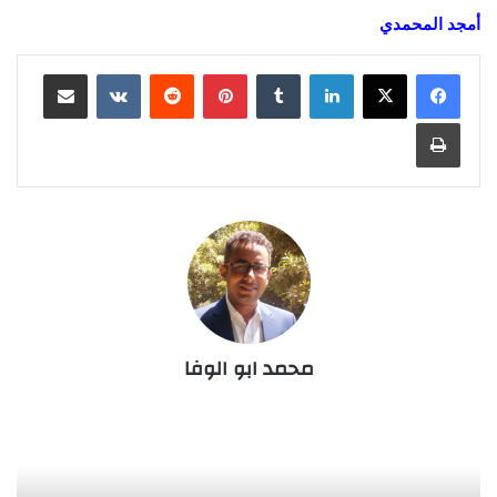
أمجد المحمدي
لينكدإن
‏Tumblr
بينتيريست
‏Reddit
‏VKontakte
مشاركة عبر البريد
طباعة
محمد ابو الوفا