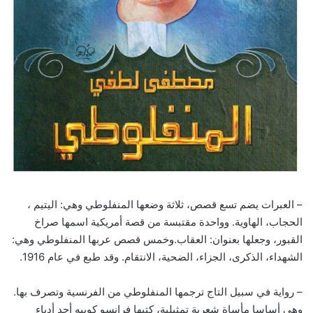
– العبرات يضم تسع قصص، ثلاثة وضعها المنفلوطي وهي: اليتيم ،
الحجاب، الهاوية. وواحدة مقتبسة من قصة أمريكية اسمها صراخ
القبور، وجعلها بعنوان: العقاب.وخمس قصص عربها المنفلوطي وهي:
الشهداء، الذكرى، الجزاء، الضحية، الانتقام. وقد طبع في عام 1916.
– رواية في سبيل التاج ترجمها المنفلوطي من الفرنسية وتصرف بها.
وهي أساسا مأساة شعرية تمثيلية، كتبها فرانسو كوبيه أحد أدباء