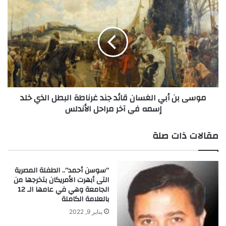
ي
م
ب
و
.
س
.
ى
م
ب
ؤ
ن
س
أ
س
ب
ا
ي
موسى بن أبي الغسان قائد جند غرناطة البطل الذي خلد
ل
ا
إسمه في آخر مراحل الأندلس
ص
ل
ح
غ
ا
س
مقالات ذات صلة
ف
ا
ة
ن
و
ق
“سوسن أحمد”.. الطفلة المصرية
ا
ا
التى أبهرت الأمريكان بتخرجها من
ل
ئ
الجامعة وهي في عامها الـ 12
د
د
بالعلامة الكاملة
ع
ج
يناير 9, 2022
و
ن
ة
د