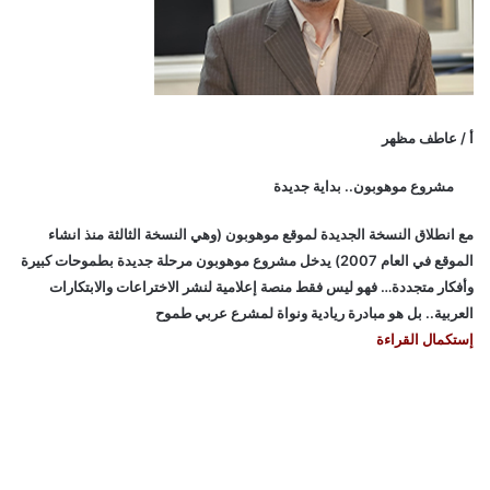
أ / عاطف مظهر
مشروع موهوبون.. بداية جديدة
مع انطلاق النسخة الجديدة لموقع موهوبون (وهي النسخة الثالثة منذ انشاء
الموقع في العام 2007) يدخل مشروع موهوبون مرحلة جديدة بطموحات كبيرة
وأفكار متجددة… فهو ليس فقط منصة إعلامية لنشر الاختراعات والابتكارات
العربية.. بل هو مبادرة ريادية ونواة لمشرع عربي طموح
إستكمال القراءة