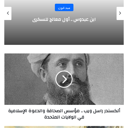
مبدعون
الألماني بنز مخترع السيارة الحديثة
أ
ل
ك
س
ن
د
ر
ر
ا
ألكسندر راسل ويب .. مؤسس الصحافة والدعوة الإسلامية
س
في الولايات المتحدة
ل
و