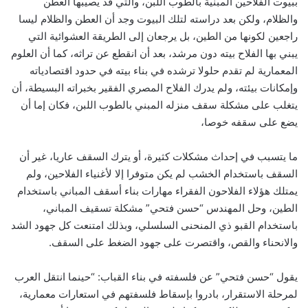
ببيوت الفلاحين المبنية بالطوب اللبن، والتي قد يصيبها العطن
والظلام، ولكن بعد دراسته لتلك البيوت وجد أن العطن والظلام ليسا
راجعين لكونها من الطين، بل يرجعان إلى الطريقة العشوائية التي
يبني بها الفلاح بيته دون مرشد، بعد أن انقطع عن تراثه، كما أن العلوم
المعمارية لم تقدم حلولا ترشده في بناء بيته في حدود اقتصادياته
وإمكانات بيئته، ولم يدرك الفلاح المصري الفقير بخبراته البسيطة، أن
يتغلب على مشكلة سقف منزله المبني بالطوب اللبن، فكان إما أن
يضع على سقفه خوصا،
ما يتسبب في إحداث مشكلات كثيرة، أو يترك السقف عاريا، غير أن
السقف باستخدام الخشب لم يكن متوفرا إلا لأغنياء الفلاحين، ولم
يمتلك هؤلاء الفلاحون الفقراء مهارات بناء أسقف المباني باستخدام
الطين، وحل المهندس “حسن فتحي” مشكلة تسقيف المباني،
باستخدام القبو ذي المنحنى السلسلي، وبذلك امتنعت كل جهود الشد
والانحناء والقص، واقتصرت على جهود الضغط على السقف.
يقول “حسن فتحي” عن فلسفته في بناء القباب: “حينما انتقل العرب
لمرحلة الاستقرار، بادروا بإسقاط فلسفتهم في استعارات معمارية،