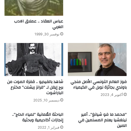
ي
ة
ة
ا
و
ل
عباس العقاد .. عملاق الادب
م
ن
العربي
ك
س
ت
نوفمبر 30, 1999
ب
ش
ي
ف
ة
ع
ل
ل
ل
ا
ع
ق
ن
ة
ا
فوز العالم التونسي الأصل منجي
شاهد بالفيديو .. قفزة الموت من
ا
ص
باوندي بجائزة نوبل في الكيمياء
برج إيفل لـ “فرانز ريشلت” مخترع
ل
ر
الباراشوت
أكتوبر 4, 2023
ط
و
ديسمبر 10, 2025
ا
ر
ق
ا
“محمد ما فو شيانغ”.. أمير
الباحثة العُمانية “لمياء الحاج”..
ة
ئ
نينغشيا يعلم المسلمين في
إنجازات أكاديمية وبحثية
ب
د
الصين
ا
ا
فبراير 1, 2022