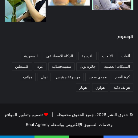
الوسوم
ألعاب
الألعاب
الترجمة
الذكاء الاصطناعي
السعودية
الشبكات العصبية
جائزة نوبل
سفينةفضائية
غزة
فلسطين
كرة القدم
مجدي سعيد
موسوعة جينيس
نوبل
هواتف
هواتف ذكية
هواوي
هونار
© حقوق النشر 2026، جميع الحقوق محفوظة |
تصميم وتطوير المواقع
وخدمات التسويق الإلكتروني بواسطة Real Agency