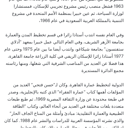
1963 فشغل منصب رئيس مشروع تجريبي للإسكان، فمستشارا
لوزارة السياحة، ثم عين خبيرا بمنظمة الأمم المتحدة في مشروع
التنمية بالمملكة العربية السعودية في عام 1966،
وفي العام نفسه انتدب أستاذا زائرا في قسم تخطيط المدن والعمارة
بجامعة الأزهر الشريف، وفي العام التالي عمل خبيرا بمعهد “أدلاي
ستفنسون” بجامعة شيكاغو، وانتدب أيضا ما بين عام 1975 وحتى عام
1977 أستاذا زائرا للإسكان الريفي في كلية الزراعة جامعة القاهرة،
هذا فضلا عن العديد من المناصب الشرفية التي شغلها، ومنها رئاسته
مجمع الدائرة المستديرة
الدولية لتخطيط عمارة القاهرة. وكان لـ”حسن فتحي” العديد من
المؤلفات أهمها كتاب “عمارة الفقراء” الذي كتبه بالإنجليزية، وصدر
في طبعة محدودة عن وزارة الثقافة المصرية 1969، ثم طبع طبعات
متعددة بلغات مختلفة في العديد من أنحاء العالم، وكتاب “الطاقة
الطبيعية والعمارة التقليدية: مبادئ وأمثلة من المناخ الجاف الحار”
والذي نشرته المؤسسة العربية للدراسات والنشر عام 1988. كما كان
له الكثير من الأبحاث في مجال العمارة والإسكان والتخطيط