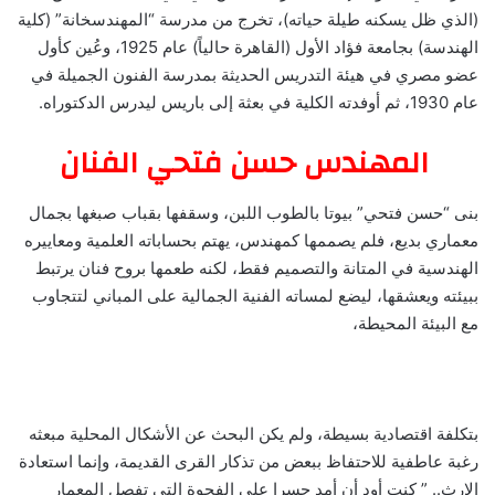
(الذي ظل يسكنه طيلة حياته)، تخرج من مدرسة “المهندسخانة” (كلية
الهندسة) بجامعة فؤاد الأول (القاهرة حالياً) عام 1925، وعُين كأول
عضو مصري في هيئة التدريس الحديثة بمدرسة الفنون الجميلة في
عام 1930، ثم أوفدته الكلية في بعثة إلى باريس ليدرس الدكتوراه.
المهندس حسن فتحي الفنان
بنى “حسن فتحي” بيوتا بالطوب اللبن، وسقفها بقباب صبغها بجمال
معماري بديع، فلم يصممها كمهندس، يهتم بحساباته العلمية ومعاييره
الهندسية في المتانة والتصميم فقط، لكنه طعمها بروح فنان يرتبط
ببيئته ويعشقها، ليضع لمساته الفنية الجمالية على المباني لتتجاوب
مع البيئة المحيطة،
بتكلفة اقتصادية بسيطة، ولم يكن البحث عن الأشكال المحلية مبعثه
رغبة عاطفية للاحتفاظ ببعض من تذكار القرى القديمة، وإنما استعادة
الإرث.. ” كنت أود أن أمد جسرا على الفجوة التي تفصل المعمار