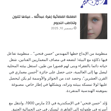
الطفلة الفضائية زهرة عبدالله .. عيناها تتلون
وتخاطب النجوم
ديسمبر 10, 2025
منظومة من الإبداع خطها المهندس “حسن فتحي” .. منظومة تفاعل
فيها ذكاؤه مع البيئة؛ لتضعه في مصاف المعماريين الفنانين، شغل
حياته دائما بالفقراء وبنى لهم قصورا من طين، استغل بيئته المحلية
ليصل بها إلى العالمية، حتى حصل على جائزة “أحسن معماري في
القرن العشرين”، وحصد عدد من الجوائز والأوسمة لم يكن ليحصل
عليها لولا تمسكه ببيئته وتراثه، ويشكلها في إطار خاص، مصبوغة
بموهبته الهندسية المتفردة.
وُلد “حسن فتحي” في الإسكندرية في 23 مارس 1900، وانتقل مع
أسرته في طفولته إلى القاهرة، ليسكن في حي الجمالية العتيق