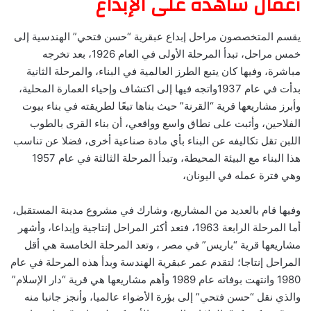
أعمال شاهدة على الإبداع
يقسم المتخصصون مراحل إبداع عبقرية “حسن فتحي” الهندسية إلى
خمس مراحل، تبدأ المرحلة الأولى في العام 1926، بعد تخرجه
مباشرة، وفيها كان يتبع الطرز العالمية في البناء، والمرحلة الثانية
بدأت في عام 1937واتجه فيها إلى اكتشاف وإحياء العمارة المحلية،
وأبرز مشاريعها قرية “القرنة” حيث بناها تبعًا لطريقته في بناء بيوت
الفلاحين، وأثبت على نطاق واسع وواقعي، أن بناء القرى بالطوب
اللبن تقل تكاليفه عن البناء بأي مادة صناعية أخرى، فضلا عن تناسب
هذا البناء مع البيئة المحيطة، وتبدأ المرحلة الثالثة في عام 1957
وهي فترة عمله في اليونان،
وفيها قام بالعديد من المشاريع، وشارك في مشروع مدينة المستقبل،
أما المرحلة الرابعة 1963، فتعد أكثر المراحل إنتاجية وإبداعا، وأشهر
مشاريعها قرية “باريس” في مصر ، وتعد المرحلة الخامسة هي أقل
المراحل إنتاجا؛ لتقدم عمر عبقرية الهندسة وبدأ هذه المرحلة في عام
1980 وانتهت بوفاته عام 1989 وأهم مشاريعها هي قرية “دار الإسلام”
والذي نقل “حسن فتحي” إلى بؤرة الأضواء عالميا، وأنجز جانبا منه