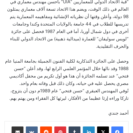
“قبة الاتحاد الدولي للمعماريين “UIA” بأحسن مهندس معماري في
العالم في ذلك الوقت، ويضم هذا الاتحاد تسعة آلاف معماري يمثلون
98 دولة، وأعلن وقتها أن نظرياته الإنشائية ومفاهيمه المعمارية يتم
تدريسها للطلاب في 44 جامعة بالولايات المتحدة وكندا وجامعات
أخرى في دول شمال أوربا، أما في العام 1987 فحصل على جائزة
“لويس سوليفان” للعمارة (ميدالية ذهبية) من الاتحاد الدولي للبناء
والحرف التقليدية.
وحصل على الجائزة التذكارية لكلية الفنون الجميلة بجامعة المنيا عام
1988 وقد نالها خلال المؤتمر العلمي الرابع لها، وقد أعلن “حسن
فتحي” عند تسلمه الجائزة أن هذا هو أول تكريم من محفل أكاديمي
مصري يحصل عليه في حياته، وكان ذلك قبل وفاته بعام واحد.
تُوفي المهندس العبقري “حسن فتحي” عام 1989م دون أن يتزوج،
تاركا وراءه إرثا عظيما من الأفكار، ليرثها كل الفقراء ومن يهتم بهم.
أحمد جندي
لينكدإن
‏Tumblr
بينتيريست
‏Reddit
‏VKontakte
مشاركة عبر البريد