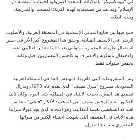
في “نيومكسيكو” بالولايات المتحدة الأمريكية لحساب “منظمة دار
الإسلام” وقد نفذ من تصميماته لهذه القرية: المسجد، والمدرسة،
وبيت الطلبة،
جمع فيها بين طابع المباني الإسلامية في المنطقة العربية، والأسلوب
الريفي في الأسقف القبابية، وحقق هذا المشروع أكبر الأثر في حسن
استقبال نظرياته المعمارية، وتوالى بعد ذلك التقدير العالمي لفنه،
والاحتفال بأسلوبه والاعتراف به كأحسن المعماريين، قبل وفاته
بخمس سنوات فقط.
ومن المشروعات التي قام بها المهندس الفذ في المملكة العربية
السعودية، مشروع “منزل نصيف” الذي نفذه عام 1973، ومازال
تصميم هذا المنزل يجذب الانتباه في المملكة حتى اليوم، وكان تأييد
الدكتور “عبد الرحمن نصيف” غير المحدود لأفكار “فتحي” نابعا من
اقتناعه الشخصي بقيمة التقاليد، وهو الاتجاه الذي يجد قبولا متزايدا
هذه الأيام، في المنطقة التي شهدت اختفاء الكثير من ميراثها
المعماري منذ بناء المنزل،