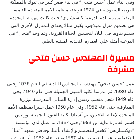
وفي أثناء عمل “حسن فتحي” في بناء قصر كبير في تبوك بالمملكة
العربية السعودية في 1974 فوضته منظمة الأمم المتحدة للتنمية
الريفية بزيارة بلدة الدرعية كاستشاري؛ حيث كانت مهمته المحددة
هي تصميم منزل نموذجي، يكون مثالا يحتذي للمنازل الأخرى التي
سيتم بناؤها في البلاد لتحسين الحياة القروية. وقد وجد “فتحي” في
الدرعية أمثلة علي العمارة النجدية المبنية بالطين.
مسيرة المهندس حسن فتحي
مشرفة
عمل “حسن فتحي” مهندسا بالمجالس البلدية في العام 1926 وحتى
عام 1930، ثم مدرسا بكلية الفنون الجميلة حتى عام 1940، وفي
عام 1949 شغل منصب رئيس إدارة المباني المدرسية بوزارة
المعارف، حتى عام 1952، وفي عام 1950 عمل خبيرا بمنظمة الأمم
المتحدة لإعانة اللاجئين، ثم أستاذا بكلية الفنون الجميلة، ورئيس
قسم العمارة بداية من 1953وحتى 1957، ثم عمل لدى مؤسسة
“دوكسياريس” كخبير للتصميم والإنشاء بأثينا، وحاضر بمعهد “أثينا”
للتكنولوجيا في الفترة من عام 1957 وحتى عام 1962، أما في عام