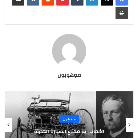
طباعة
موهوبون
مبدعون
الألماني بنز مخترع السيارة الحديثة