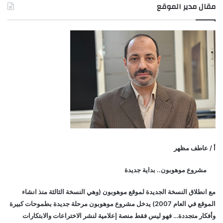
مقال مدير الموقع
أ / عاطف مظهر
مشروع موهوبون.. بداية جديدة
مع انطلاق النسخة الجديدة لموقع موهوبون (وهي النسخة الثالثة منذ انشاء
الموقع في العام 2007) يدخل مشروع موهوبون مرحلة جديدة بطموحات كبيرة
وأفكار متجددة… فهو ليس فقط منصة إعلامية لنشر الاختراعات والابتكارات