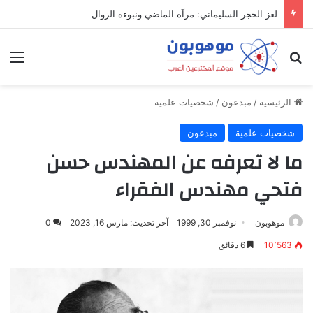
ميدل إيست: منظومة رقمية متكاملة تعيد تعريف التجارة والعمل والتواصل في مكان واحد
بحث عن
الق
الرئيسية
/
مبدعون
/
شخصيات علمية
شخصيات علمية
مبدعون
ما لا تعرفه عن المهندس حسن
فتحي مهندس الفقراء
موهوبون
نوفمبر 30, 1999
آخر تحديث: مارس 16, 2023
0
10٬563
6 دقائق