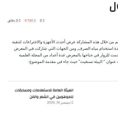
ل
0
4٬120
3 دقائق
ة عامة وخاصة , حيث تم من خلال هذه المشاركة عرض أحدث الأجهزة والاختراعات لتنقية
ادة استخدام مياه الصرف, ومن الجهات التي شاركت في المعرض
رعين السوريين التي تأسست عام 2002 وقد قدمت للزوار في جناحها بالمعرض عدة أعداد من المجلة العلمية
حت عنوان ” البيئة تستغيث” حيث جاء في مقدمة الموضوع:‏
الهيئة العامة للاستعلامات ومسابقات
للموهوبين في الشعر والفن
ديسمبر 10, 2025