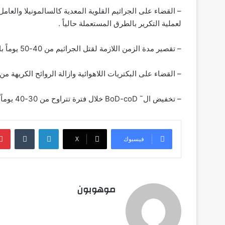
– القضاء على الجراثيم القلوية المعدية كالسالمونيلا والعا
لعملية التكرير بالطرق المستعملة حالياً .‏
– تقصير مدة الزمن اللازمة لقتل الجراثيم من 40-50 يوماً بالطريقة الميكانيكية الكهربائية – إلى 48 ساعة بنظام بايوتيك‏
– القضاء على البكتريات اللاهوائية وازالة الروائح الكريهة من مدة 15-21 يوماً الى 12-4
– تخفيض ال¯ BoD-coD خلال فترة تتراوح من 30-40 يوماً للمياه المنزلية المبتذلة .‏
لينكدإن
‏Tumblr
فيسبوك
‫X
موهوبون