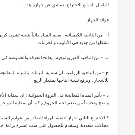
الباسل السابع للاختراع بدمشق عن جهازه هذا .‏
فوائد الجهاز‏ :
أ – من الناحية الكيميائية : يعقم المياه ذاتياً نتيجة تشريد 
تشكلها من جديد في الأنابيب والخزانات‏
ب – من الناحية الفيزيولوجية : يعالج الحرقة والحموضة في 
ج – من الناحية الزراعية: ان سقاية النباتات بالمياه المعال
للأشجار , ويرفع نسبة انتاجها بمقدار الربع .‏
د – تأثير المياه المعالجة في الثروة الحيوانية : ان سقاية ال
واضح وتحسناً من طعم لحم الخروف, كما أن سقاية الدواجن 
* الاختراع الثاني: جهاز لتنقية الهواء الصادر من عوادم 
مجالات متعددة, ومتقدم للحصول على ست عشرة براءة اخترا