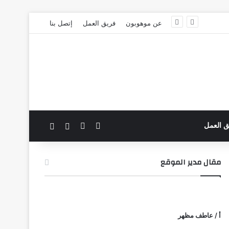
عن موهوبون
فريق العمل
إتصل بنا
‫X
فيسبوك
بحث عن
الوضع المظلم
ق العمل
مقال مدير الموقع
أ / عاطف مظهر