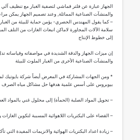
الجهاز عبارة عن فلتر قماشي لتصفية الغبار مع تنظيف آلي 
والمنشآت الصناعية المماثلة, وعند تصميم الجهاز يمكن مرا
– كما يقول المهندس الحصري- يؤمن حماية للبيئة من الغبار
سلامة الآلات المجاورة لاماكن انبعاث الغازات من التلف ال
إلى خطوط الإنتاج‏
إن ميزات الجهاز والدقة الشديدة في مواصفاته وقياساته تدل
والمنشآت الصناعية الأخرى من الغبار الملوث للبيئة‏
* ومن الجهات المشاركة في المعرض أيضاً شركة بايوتيك لم
بيوبروس على أسس علمية هدفها حل مشاكل مياه الصرف الص
– تحويل المواد الصلبة (الحمأة) إلى محلول غني بالمواد الع
– القضاء على البكتريات اللاهوائية المسببة لتكوين الغازات وال
– زيادة اعداد البكتريات الهوائية والانزيمات المفيدة التي ت