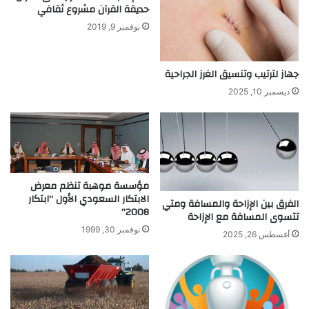
حديقة القرآن مشروع ثقافي
ل
ل
ي
إ
نوفمبر 9, 2019
م
ن
ف
س
ي
ا
جهاز لترتيب وتنسيق الغرز الجراحية
م
ن
ديسمبر 10, 2025
ص
ب
ر
ت
ق
ن
ي
ة
مؤسسة موهبة تنظم معرض
ا
الابتكار السعودي الأول “ابتكار
الفرق بين الإزاحة والمسافة ومتي
ل
2008”
تتسوى المسافة مع الإزاحة
ن
نوفمبر 30, 1999
ا
أغسطس 26, 2025
ن
و