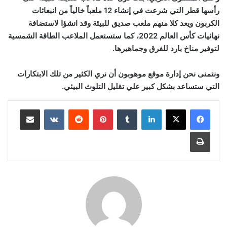
رأسها قطر التي شرعت في إنشاء 12 ملعباً خالياً من انبعاثات
الكربون ويعد كلا منهم ملعب صديق للبيئة وقد انشؤا لاستضافة
نهائيات كأس العالم 2022، كما ستستعمل الملاعب الطاقة الشمسية
لتوفير مناخ بارد للفرق وجماهيرها.
ونتمنى نحن إدارة موقع موهوبون أن نري الكثير من تلك الابتكارات
التي ستساعد بشكل كبير علي تقليل التلوث البيئي.
لينكدإن
‏Tumblr
بينتيريست
‏Reddit
‏VKontakte
مشاركة عبر البريد
طباعة