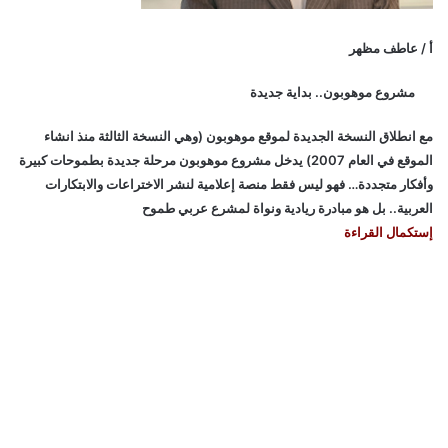
أ / عاطف مظهر
مشروع موهوبون.. بداية جديدة
مع انطلاق النسخة الجديدة لموقع موهوبون (وهي النسخة الثالثة منذ انشاء
الموقع في العام 2007) يدخل مشروع موهوبون مرحلة جديدة بطموحات كبيرة
وأفكار متجددة… فهو ليس فقط منصة إعلامية لنشر الاختراعات والابتكارات
العربية.. بل هو مبادرة ريادية ونواة لمشرع عربي طموح
إستكمال القراءة