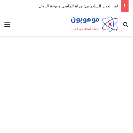
لغز الحجر السليماني: مرآة الماضي ونبوءة الزوال
بحث عن
الق