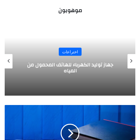
موهوبون
اختراعات
تصميم مبتكر .. طائرة بالطاقة الشمسية
يخترعها طلبة ألمانيون
ي
ا
س
م
ي