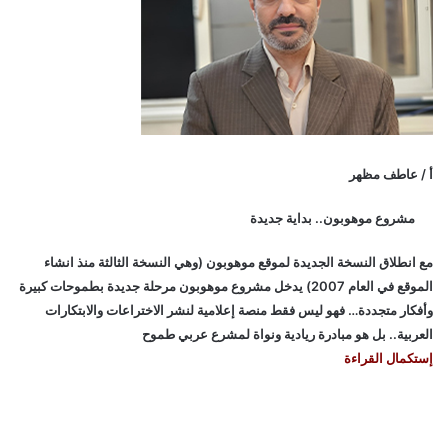
أ / عاطف مظهر
مشروع موهوبون.. بداية جديدة
مع انطلاق النسخة الجديدة لموقع موهوبون (وهي النسخة الثالثة منذ انشاء
الموقع في العام 2007) يدخل مشروع موهوبون مرحلة جديدة بطموحات كبيرة
وأفكار متجددة… فهو ليس فقط منصة إعلامية لنشر الاختراعات والابتكارات
العربية.. بل هو مبادرة ريادية ونواة لمشرع عربي طموح
إستكمال القراءة