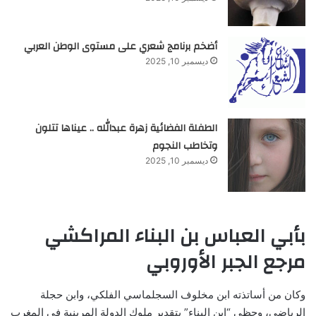
أضخم برنامج شعري على مستوى الوطن العربي
ديسمبر 10, 2025
الطفلة الفضائية زهرة عبدالله .. عيناها تتلون
وتخاطب النجوم
ديسمبر 10, 2025
بأبي العباس بن البناء المراكشي
مرجع الجبر الأوروبي
وكان من أساتذته ابن مخلوف السجلماسي الفلكي، وابن حجلة
الرياضي، وحظي “ابن البناء” بتقدير ملوك الدولة المرينية في المغرب