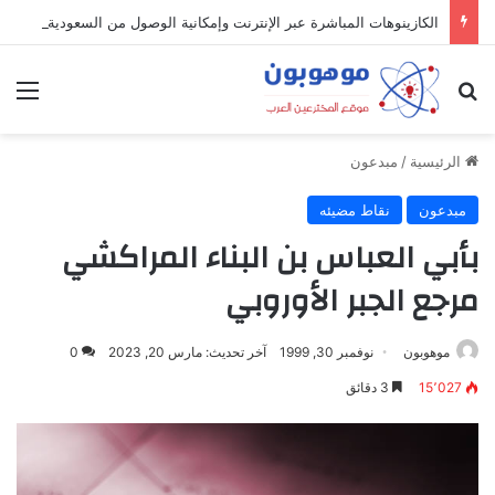
الكازينوهات المباشرة عبر الإنترنت وإمكانية الوصول من السعودية
بحث عن
الق
الرئيسية
/
مبدعون
مبدعون
نقاط مضيئه
بأبي العباس بن البناء المراكشي
مرجع الجبر الأوروبي
موهوبون
نوفمبر 30, 1999
آخر تحديث: مارس 20, 2023
0
15٬027
3 دقائق