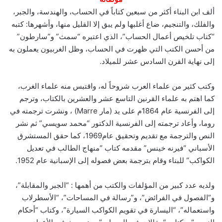
ألف ابن البناء أكثر من سبعين كتاباً في الحساب، والهندسة، والجبر،
والفلك، والتنجيم، ضاع أغلبها ولم يبق إلا القليل منها، وأشهرها: كتبه
“كتاب تلخيص أعمال الحساب”، الذي اعتبره “سمث” و”سارطون”
من أحسن الكتب التي ظهرت في الحساب، وظل الغربيون يعملون به
إلى نهاية القرن السادس عشر للميلاد.
وكتب كثير من علماء العرب شروحاً له، واقتبس منه علماء الغرب،
كما اهتم به علماء القرنين التاسع عشر والعشرين بالكتاب، وترجم
إلى الفرنسية عام 1864م على يد (مار Marre) ، ونشرت ترجمته في
روما، وأعاد ترجمته إلى الفرنسية الدكتور “محمد سويسي” ثم نشر
النص والترجمة مع تقديم وتحقيق عام1969، كما حقق المستشرق
الأسباني “فيرنه خينس” مقدمه كتاب “منهاج الطالب في تعديل
الكواكب” للبناء وقام بترجمة بعض فصوله إلى الإسبانية عام 1952.
ولديه عدد كبير من المؤلفات والكتب من أهمها : “الجبر والمقابلة”،
و”الفصول في الفرائض”، و”رسالة في المساحات”، “الأسطرلاب
واستعماله”، “اليسارة في تقويم الكواكب السيارة”، وكتاب “أحكام