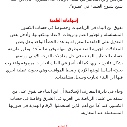
شيخ شيوخ العلماء في عصره‏”.
إسهاماته العلمية
تفوق ابن البناء في الرياضيات وخصوصا في حساب الكسور
المتسلسلة والجذور الصم ومربعات الأعداد ومكعباتها‏، وأدخل بعض
التعديل علي القاعدة المعروفة بقاعدة الخطأ الواحد وحل بعض
المعادلات الجبرية الصعبة بطرق سهلة وقريبة المأخذ‏، وطور طريقة
حساب الخطأين المتبعة في حل معادلات الدرجة الأولي ووضعها
بشكل قانون جبري، كما أنه أنجز في الفلك انجازات مرموقة واعتبرت
بحوثه اساسا لوضع الازياج وضبط المواقيت وهي بحوث عملية اجري
فيها ابن البناء تجارب وسجل مشاهدات‏.‏
وجاء في دائرة المعارف الإسلامية أن ابن البناء قد تفوق على من
سبقه من علماء الرياضة من العرب في الشرق وخاصة في حساب
الكسور، كما عُدَّ من أهم الذين استعملوا الأرقام الهندية في صورتها
المستعملة عند المغاربة.
مؤلفاته