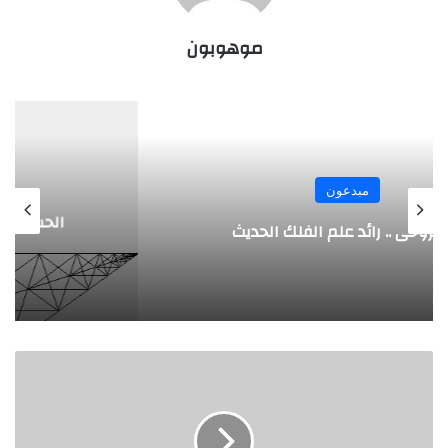
موهوبون
مبدعون
الحسن المراكشي .. أعظم من صنف علم
المثلثات أبو علي الحسن
ا
ب
ن
أ
ب