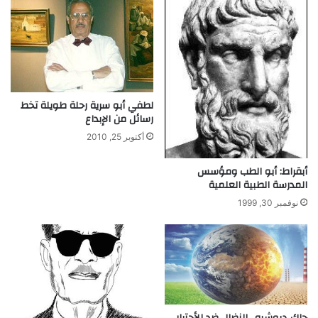
ا
ا
ء
ل
إ
س
ط
ر
ل
لطفي أبو سرية رحلة طويلة تخط
ا
رسائل من الإبداع
ب
أكتوبر 25, 2010
أبقراط: أبو الطب ومؤسس
المدرسة الطبية العلمية
نوفمبر 30, 1999