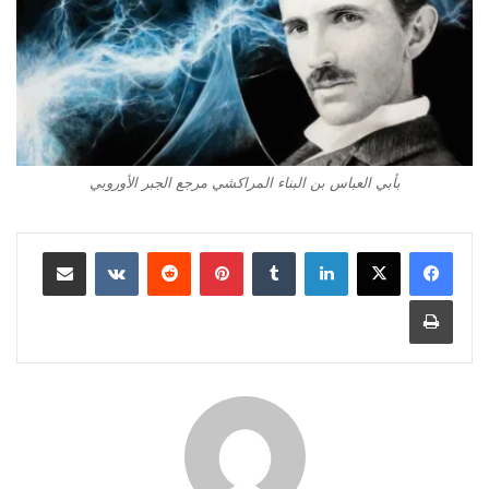
بأبي العباس بن البناء المراكشي مرجع الجبر الأوروبي
لينكدإن
‏Tumblr
بينتيريست
‏Reddit
‏VKontakte
مشاركة عبر البريد
طباعة