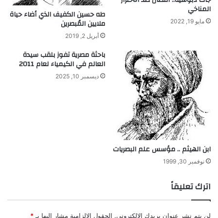
جاك دبوشيه.. النضال ضد الأحترار
المناخي
طه حسين الكفيف الذي أضاء حياة
ملايين المُبصرين
مايو 19, 2022
أبريل 2, 2019
باحثة مصرية تفوز بلقب سيدة
العالم في الكيمياء لعام‏ 2011‏
ديسمبر 10, 2025
ابن الهيثم .. مؤسس علم البصريات
نوفمبر 30, 1999
اترك تعليقاً
لن يتم نشر عنوان بريدك الإلكتروني.
الحقول الإلزامية مشار إليها بـ
*