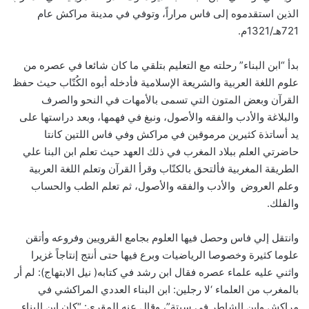
الذين استقدموه إلى فاس مراراً، وتوفي في مدينة مراكش عام
721هـ/1321م.
بدأ “ابن البناء” رحلته مع التعليم بتلقي ما كان شائعا في عصره من
علوم اللغة العربية والشريعة الإسلامية فأدخله أبوه الكُتّاب حيث حفظ
القرآن وبعض المتون التي تسمى بالأمهات في النحو والصرف
والبلاغة والأدب والفقه والأصول، ونبغ في فهمها، وبعد دراستها على
يد أساتذة كثيرين مرموقين في مراكش وفي فاس اللتين كانتا
حاضرتي العلم ببلاد المغرب في ذلك العهد حيث تعلم ابن البنا علي
الطريقة المغربية فألتحق بالكتّاب وقرأ القرآن وتعلم اللغة العربية
وعلم العروض ‏ والأدب والفقه والأصول، ثم تعلم الطب والحساب‏
والفلك.
وانتقل إلي فاس وحصل فيها العلوم بجامع القرويين وفروعه وأتقن
علوما كثيرة وخصوصا الرياضيات وبرع فيها حتى أنتج إنتاجاً غزيرا
واثني عليه علماء عصره فقال ابن رشد في كتابه‏(‏ نيل الابتهاج‏):‏ لم أر
بالمغرب من العلماء ‘لا رجلين‏:‏ ابن البناء العددي المراكشي في
مراكش وابن الشاطر في سبتة”، وقال عنه المقري‏:‏ “كان ابن البناء