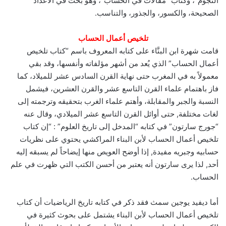
النجوم”، وكتاب “مقالات في الحساب”، وهو بحث في الأعداد
الصحيحة، والكسور، والجذور، والتناسب.
تلخيص أعمال الحساب
قامت شهرة ابن البنَّاء على كتابه المعروف باسم “كتاب تلخيص
أعمال الحساب” الذي يُعد من أشهر مؤلفاته وأنفسها، وقد بقي
معمولاً به في المغرب حتى نهاية القرن السادس عشر للميلاد، كما
فاز باهتمام علماء القرن التاسع عشر والقرن العشرين، فيشمل
النسبة والجبر والمقابلة، وأهتم علماء الغرب بتحقيقه وترجمته إلى
لغات مختلفة, حتى أوائل القرن التاسع عشر الميلادي، وقال عنه
“جورج سارتون” في كتابه “المدخل إلى تاريخ العلوم” : “إن كتاب
تلخيص أعمال الحساب لأبن البناء المراكشي يحتوي على نظريات
حسابيه وجبريه مفيدة, إذا أوضح العويص منها إيضاحاً لم يسبقه إليه
أحد, لذا يرى سارتون أنه يعتبر من أحسن الكتب التي ظهرت في علم
الحساب.
أما ديفيد يوجين سمث فقد ذكر في كتابه تاريخ الرياضيات أن كتاب
تلخيص أعمال الحساب لأبن البناء يشتمل على بحوث كثيرة في