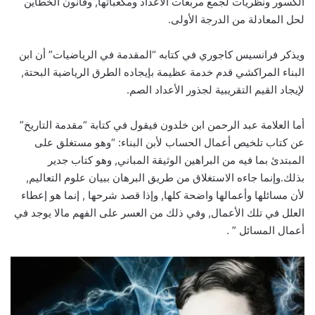
الكسور ونظريات لجمع مربعات الأعداد ومكعباتها, وقانون الخطأين
لحل المعادلة من الدرجة الأولى.
ويذكر فرانسيس كاجوري في كتابه “المقدمة في الرياضيات” أن ابن
البناء المراكشي قدم خدمة عظيمة بإيجاده الطرق الرياضية البحتة,
لإيجاد القيم التقريبية لجذور الأعداد الصم.
أما العلامة عبد الرحمن ابن خلدون فيقول في كتابة “مقدمة التاريخ”
عن كتاب تلخيص أعمال الحساب لأبن البناء: “وهو مستغلق على
المبتدئ بما فيه من البراهين الوثيقة المباني, وهو كتاب جدير
بذلك.وإنما جاءه الاستغلاق من طريق البرهان ببيان علوم التعاليم,
لأن مسائلها وأعمالها واضحة كلها, وإذا قصد شرحها , إنما هو إعطاء
العلل في تلك الأعمال, وفي ذلك من العسر على الفهم مالا يوجد في
أعمال المسائل ” .