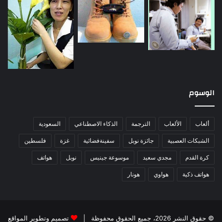
الوسوم
ألعاب
الألعاب
الترجمة
الذكاء الاصطناعي
السعودية
الشبكات العصبية
جائزة نوبل
سفينةفضائية
غزة
فلسطين
كرة القدم
مجدي سعيد
موسوعة جينيس
نوبل
هواتف
هواتف ذكية
هواوي
هونار
© حقوق النشر 2026، جميع الحقوق محفوظة |
تصميم وتطوير المواقع