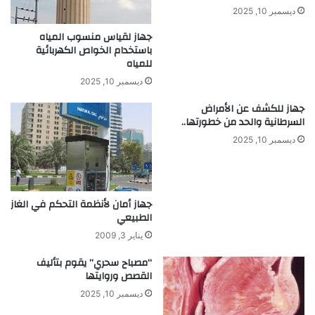
ا
ي
ديسمبر 10, 2025
ع
ب
جهاز لقياس منسوب المياه
ة
ت
باستخدام الخواص الكهربائية
ا
ك
للمياه
ل
ر
س
و
ديسمبر 10, 2025
ي
ح
جهاز للكشف عن الأمراض
ا
د
السرطانية والحد من خطورتها..
ر
ة
ا
م
ديسمبر 10, 2025
ت
ع
ا
ل
ج
جهاز أمان لأنظمة التحكم في الغاز
ة
الطبيعي
م
يناير 3, 2009
ر
ك
“مصباح سحري” يقوم بتأليف
ز
القصص وروايتها
ي
ديسمبر 10, 2025
ة