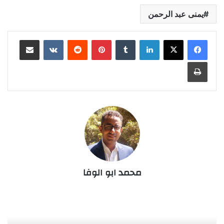
يمنى عبد الرحمن
لينكدإن
‏Tumblr
بينتيريست
‏Reddit
‏VKontakte
مشاركة عبر البريد
طباعة
محمد ابو الوفا