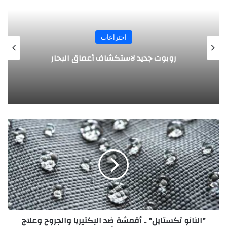
اختراعات
روبوت جديد لاستكشاف أعماق البحار
"
ا
ل
ن
ا
ن
و
ت
ك
"النانو تكستايل" .. أقمشة ضد البكتيريا والجروح وعلاج
س