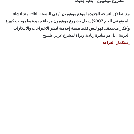
مشروع موهوبون.. بداية جديدة
مع انطلاق النسخة الجديدة لموقع موهوبون (وهي النسخة الثالثة منذ انشاء
الموقع في العام 2007) يدخل مشروع موهوبون مرحلة جديدة بطموحات كبيرة
وأفكار متجددة… فهو ليس فقط منصة إعلامية لنشر الاختراعات والابتكارات
العربية.. بل هو مبادرة ريادية ونواة لمشرع عربي طموح
إستكمال القراءة