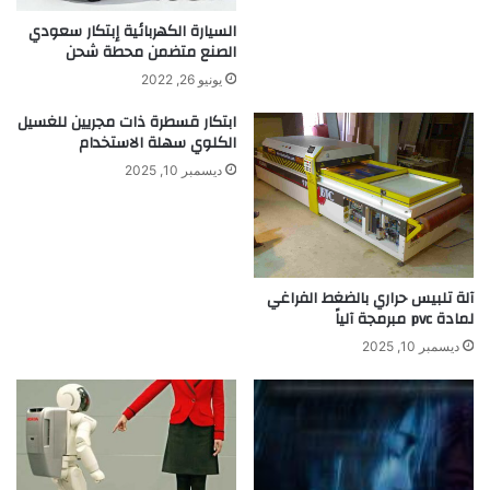
ا
ا
ل
السيارة الكهربائية إبتكار سعودي
و
الصنع متضمن محطة شحن
خ
ا
ل
يونيو 26, 2022
ل
ا
ج
ي
ابتكار قسطرة ذات مجريين للغسيل
ر
الكلوي سهلة الاستخدام
ا
و
ا
ديسمبر 10, 2025
ح
ل
و
ج
ع
ذ
ل
ع
ا
ي
آلة تلبيس حراري بالضغط الفراغي
ج
ة
لمادة pvc مبرمجة آلياً
ب
ع
ديسمبر 10, 2025
ض
ا
ل
أ
م
ر