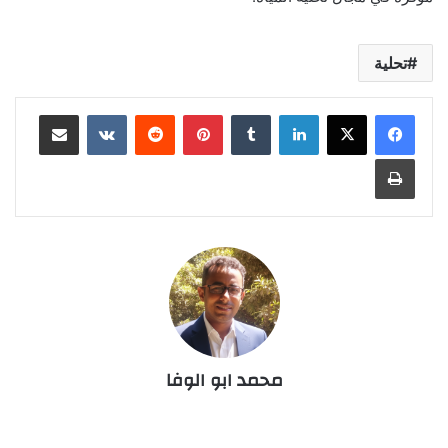
تحلية
لينكدإن
‏Tumblr
بينتيريست
‏Reddit
‏VKontakte
مشاركة عبر البريد
طباعة
محمد ابو الوفا