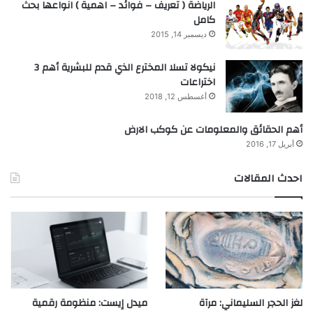
الرياضة ( تعريف – فوائد – اهمية ) انواعها بحث
كامل
ديسمبر 14, 2015
نيكولا تسلا المخترع الذي قدم للبشرية أهم 3
اختراعات
أغسطس 12, 2018
أهم الحقائق والمعلومات عن كوكب الارض
أبريل 17, 2016
احدث المقالات
لغز الحجر السليماني: مرآة
ميدل إيست: منظومة رقمية