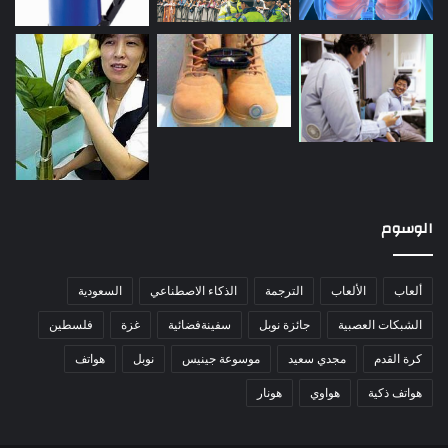
الوسوم
ألعاب
الألعاب
الترجمة
الذكاء الاصطناعي
السعودية
الشبكات العصبية
جائزة نوبل
سفينةفضائية
غزة
فلسطين
كرة القدم
مجدي سعيد
موسوعة جينيس
نوبل
هواتف
هواتف ذكية
هواوي
هونار