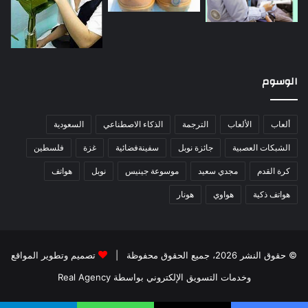
الوسوم
ألعاب
الألعاب
الترجمة
الذكاء الاصطناعي
السعودية
الشبكات العصبية
جائزة نوبل
سفينةفضائية
غزة
فلسطين
كرة القدم
مجدي سعيد
موسوعة جينيس
نوبل
هواتف
هواتف ذكية
هواوي
هونار
© حقوق النشر 2026، جميع الحقوق محفوظة |
تصميم وتطوير المواقع
وخدمات التسويق الإلكتروني بواسطة Real Agency