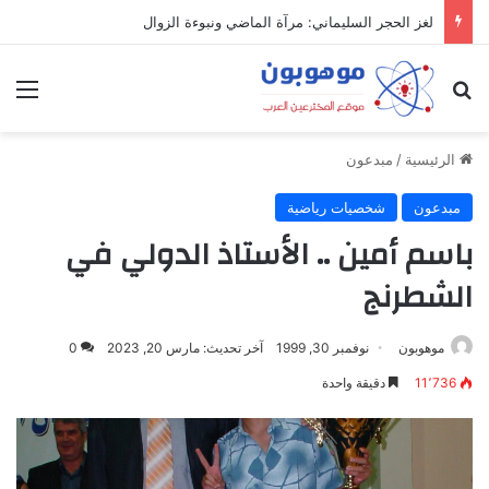
لغز الحجر السليماني: مرآة الماضي ونبوءة الزوال
بحث عن
الق
الرئيسية
/
مبدعون
مبدعون
شخصيات رياضية
باسم أمين .. الأستاذ الدولي في
الشطرنج
موهوبون
نوفمبر 30, 1999
آخر تحديث: مارس 20, 2023
0
11٬736
دقيقة واحدة