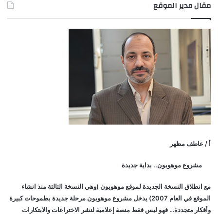
مقال مدير الموقع
أ / عاطف مظهر
مشروع موهوبون.. بداية جديدة
مع انطلاق النسخة الجديدة لموقع موهوبون (وهي النسخة الثالثة منذ انشاء
الموقع في العام 2007) يدخل مشروع موهوبون مرحلة جديدة بطموحات كبيرة
وأفكار متجددة… فهو ليس فقط منصة إعلامية لنشر الاختراعات والابتكارات