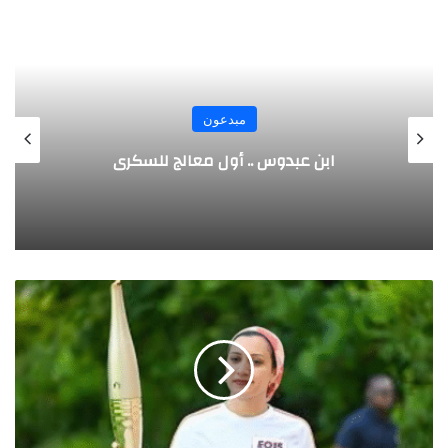
مبدعون
الألماني بنز مخترع السيارة الحديثة
آ
ي
ة
م
د
ن
ي
.