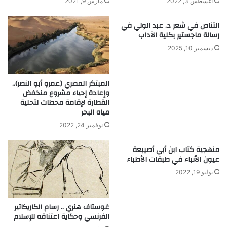
أغسطس 3, 2022
مارس 9, 2021
ص
ع
ا
ظ
ن
م
التناص في شعر د. عبد الولي في
رسالة ماجستير بكلية الآداب
ع
ا
ة
ء
ديسمبر 10, 2025
ا
ا
ل
ل
ت
ش
المبتكر المصري (عمرو أبو النصر)..
ا
ط
وإعادة إحياء مشروع منخفض
ر
ر
القطارة لإقامة محطات لتحلية
ي
ن
مياه البحر
خ
ج
نوفمبر 24, 2022
ا
ل
منهجية كتاب ابن أبي أصيبعة
ر
عيون الأنباء في طبقات الأطباء
ي
ا
يوليو 19, 2022
ض
ي
غوستاف هنري .. رسام الكاريكاتير
الفرنسي وحكاية اعتناقه للإسلام