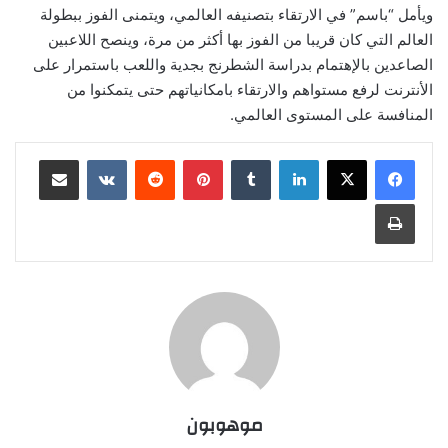
ويأمل “باسم” في الارتقاء بتصنيفه العالمي، ويتمنى الفوز ببطولة
العالم التي كان قريبا من الفوز بها أكثر من مرة، وينصح اللاعبين
الصاعدين بالإهتمام بدراسة الشطرنج بجدية واللعب باستمرار على
الأنترنت لرفع مستواهم والارتقاء بامكانياتهم حتى يتمكنوا من
المنافسة على المستوى العالمي.
لينكدإن
‏Tumblr
بينتيريست
‏Reddit
‏VKontakte
مشاركة عبر البريد
طباعة
موهوبون