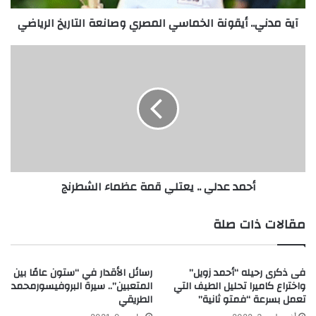
.
آية مدني.. أيقونة الخماسي المصري وصانعة التاريخ الرياضي
أ
ي
ق
أ
و
ح
ن
م
ة
د
ا
ع
ل
د
خ
ل
م
ي
ا
.
أحمد عدلي .. يعتلي قمة عظماء الشطرنج
س
.
ي
ي
ا
ع
مقالات ذات صلة
ل
ت
م
ل
ص
ي
فى ذكرى رحيله “أحمد زويل”
رسائل الأقدار في “ستون عامًا بين
ر
ق
واختراع كاميرا تحليل الطيف التي
المتعبين”.. سيرة البروفيسورمحمد
ي
م
تعمل بسرعة “فمتو ثانية”
الطريقي
و
ة