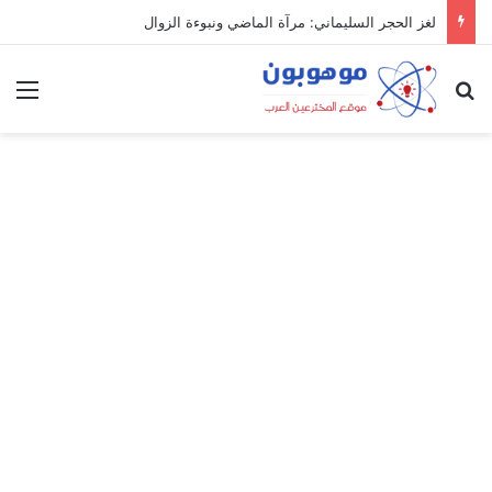
لغز الحجر السليماني: مرآة الماضي ونبوءة الزوال
بحث عن
الق