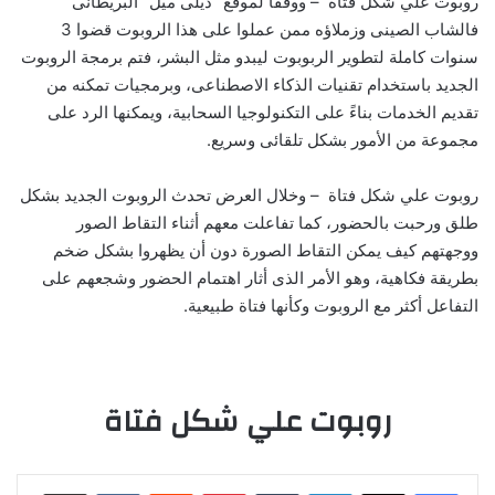
روبوت علي شكل فتاة – ووفقا لموقع “ديلى ميل” البريطانى
فالشاب الصينى وزملاؤه ممن عملوا على هذا الروبوت قضوا 3
سنوات كاملة لتطوير الربوبوت ليبدو مثل البشر، فتم برمجة الروبوت
الجديد باستخدام تقنيات الذكاء الاصطناعى، وبرمجيات تمكنه من
تقديم الخدمات بناءً على التكنولوجيا السحابية، ويمكنها الرد على
مجموعة من الأمور بشكل تلقائى وسريع.
روبوت علي شكل فتاة – وخلال العرض تحدث الروبوت الجديد بشكل
طلق ورحبت بالحضور، كما تفاعلت معهم أثناء التقاط الصور
ووجهتهم كيف يمكن التقاط الصورة دون أن يظهروا بشكل ضخم
بطريقة فكاهية، وهو الأمر الذى أثار اهتمام الحضور وشجعهم على
التفاعل أكثر مع الروبوت وكأنها فتاة طبيعية.
روبوت علي شكل فتاة
لينكدإن
‏Tumblr
بينتيريست
‏Reddit
‏VKontakte
مشاركة عبر البريد