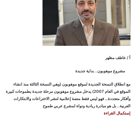
أ / عاطف مظهر
مشروع موهوبون.. بداية جديدة
مع انطلاق النسخة الجديدة لموقع موهوبون (وهي النسخة الثالثة منذ انشاء
الموقع في العام 2007) يدخل مشروع موهوبون مرحلة جديدة بطموحات كبيرة
وأفكار متجددة… فهو ليس فقط منصة إعلامية لنشر الاختراعات والابتكارات
العربية.. بل هو مبادرة ريادية ونواة لمشرع عربي طموح
إستكمال القراءة