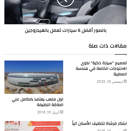
ج
ر
د
أ
ي
ف
د
ض
بالصور أفضل 6 سيارات تعمل بالهيدروجين
ة
ل
6
س
مقالات ذات صلة
ي
ا
ر
تصميم “سيارة ذكية” لذوى
ا
الاحتياجات الخاصة في هندسة
ت
المطرية
ت
ديسمبر 10, 2025
ع
م
ل
اول ملعب يعتمد بالكامل علي
الطاقة النظيفة
ب
ا
أبريل 10, 2016
ل
ه
ابتكار فرشاة لتنظيف الأسنان آلياً
ي
ديسمبر 10, 2025