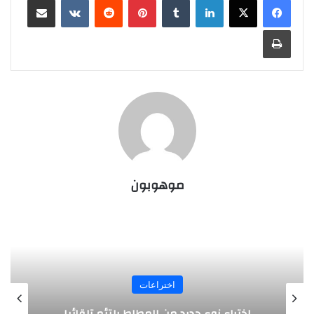
طباعة
موهوبون
اختراعات
روبوت جديد لاستكشاف أعماق البحار