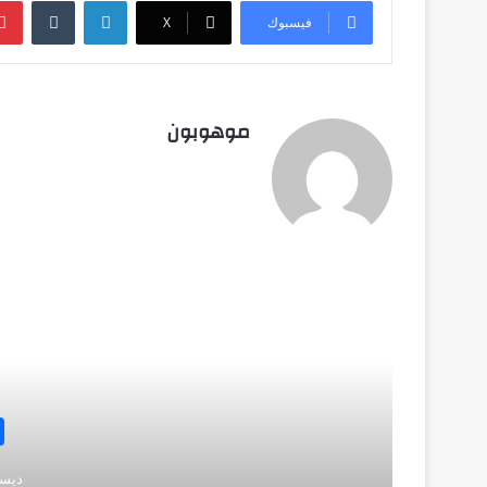
لينكدإن
‏Tumblr
فيسبوك
‫X
موهوبون
أق
ديسمبر 