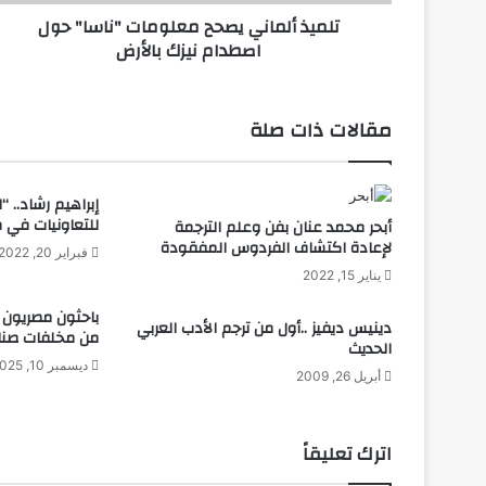
ا
تلميذ ألماني يصحح معلومات "ناسا" حول
ن
اصطدام نيزك بالأرض
ي
ي
ص
ح
مقالات ذات صلة
ح
م
ع
إبراهيم رشاد.. “ا
ل
للتعاونيات في 
أبحر محمد عنان بفن وعلم الترجمة
و
لإعادة اكتشاف الفردوس المفقودة
م
فبراير 20, 2022
ا
يناير 15, 2022
ت
باحثون مصريون ي
"
دينيس ديفيز ..أول من ترجم الأدب العربي
من مخلفات صناع
ن
الحديث
ديسمبر 10, 2025
ا
أبريل 26, 2009
س
ا
"
اترك تعليقاً
ح
و