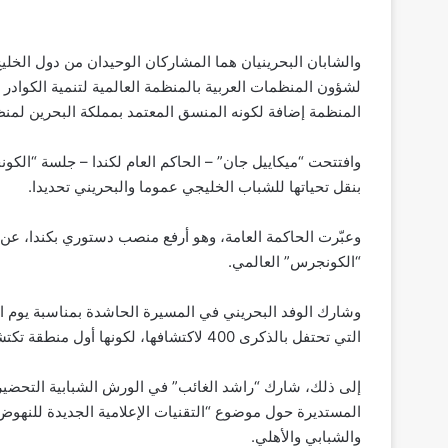
والشابان البحرينيان هما المشاركان الوحيدان من دول الخل
لشؤون المنظمات العربية بالمنظمة العالمية لتنمية الكوادر
المنظمة إضافة لكونه المنسق المعتمد بمملكة البحرين لمنظمة (Talking It Global) ومقرها الرئيسي في “تورنتو
وافتتحت “ميكاييل جان” – الحاكم العام لكندا – جلسة “الكو
بنقل تحياتها للشباب الخليجي عموما والبحريني تحديدا.
وعبّرت الحاكمة العامة، وهو أرفع منصب دستوري بكندا، عن
“الكونجرس” العالمي.
وشارك الوفد البحريني في المسيرة الحاشدة بمناسبة يوم ا
التي تحتفل بالذكرى 400 لاكتشافها، لكونها أول منطقة تكتشف في كندا.
المستديرة حول موضوع “التقنيات الإعلامية الجديدة للنهوض
والشبابي والأهلي.