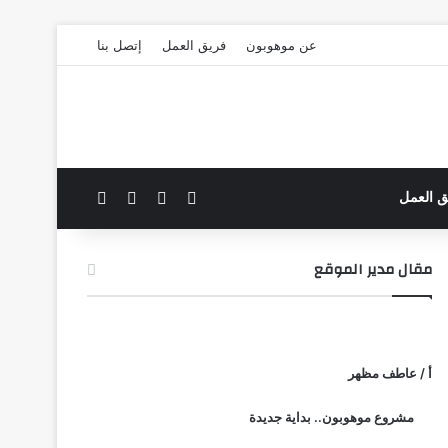
عن موهوبون
فريق العمل
إتصل بنا
‫X
فيسبوك
بحث عن
الوضع المظلم
ق العمل
مقال مدير الموقع
أ / عاطف مظهر
مشروع موهوبون.. بداية جديدة