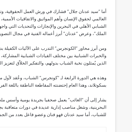
أما “سيد عدنان جلال” فشارك في ورش العمل الحقوقية، وتدر
العالمي لحقوق الإنسان وأهم المواثيق والاتفاقيات الأممية
الشبابي الأهلي في البحرين والإنجازات والتحديات التي واجه
الملك”، وعرض “عدنان” أبرز أعماله الفنية في مجال التصوي
والخبرات الشبابية بين مختلف القيادات الشبابية المشاركة، 
الذين يُمثلون نخبة الشباب بدولهم، والتفكير الخلاّق لتعزيز ا
بسكوتلاند، وهذا العام إحتضنته المقاطعة الناطقة باللغة الفر
يشار إلى أن “الغائب” يعمل صحفيا بجريدة يومية وأسس ملحق
البحرينية، وشغل مناصب إدارية عديدة في دورات متعاقبة بج
للشباب، أما سيد عدنان فهو فنان وعضو فاعل بعدد من الجمعي