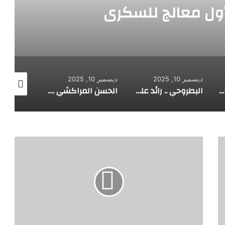
أول معالج للسكري
ديسمبر 10, 2025
ديسمبر 10, 2025
ديسمبر 10, 2025
الألماني بنز مخترع السيارة الحديثة
البطروحي .. رائد علم الفلك الحديث
الحسن المراكشي .. أعظم من صنف علم المثلثات أبو علي الحسن
ط
ف
ل
س
ع
و
د
ي