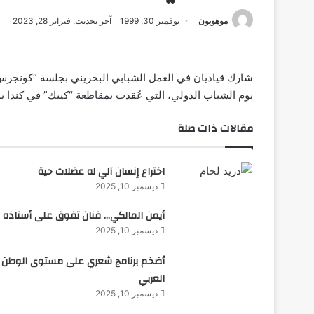
موهوبون
نوفمبر 30, 1999
آخر تحديث: فبراير 28, 2023
شارك قياديان في العمل الشبابي البحريني بجلسة “كونجرس” 
يوم الشباب الدولي، التي عُقدت بمقاطعة “كيبك” في كندا بمشاركة 600 شابا وشابة من
مقالات ذات صلة
اختراع إنسان آلي له عضلات حية
ديسمبر 10, 2025
أيمن المالكي… فنان تفوق على أستاذه
ديسمبر 10, 2025
أضخم برنامج شعري على مستوى الوطن
العربي
ديسمبر 10, 2025