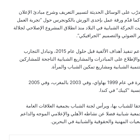
ّب على الوسائل الحديثة لتسيير التعريف وشرح مبادئ الإعلان
، كما قدّم ورقة عمل بإحدى الورش بالكونجرس حول “تجربة العمل
ت الحركة الشبابية في البلاد منذ انطلاق المشروع الإصلاحي لجلالة
ر الضوئي والتصميم “الجرافيكي”.
ومن أبرز محاور “الكونجرس” التدرب على الآليات الكفيلة بدعم تنفيذ أهداف الألفية قبل حلول عام 2015، وتبادل التجارب
والإطلاع على المبادرات والمشاريع الشبابية الناجحة للمشاركين
لتنمية الشبابية ومشاريع تمكين الشباب والمرأة.
وهذه هي الدورة الرابعة لـ “كونجرس” الشباب، وعُقد لأول مرة في عام 1999 بهاواي، وفي 2003 بالمغرب، وفي 2005
نسية “كيبك” في كندا.
ا للشباب بها، ويرأس لجنة الشباب بجمعية العلاقات العامة
معية شبابية فضلا عن نشاطه الأهلي والإعلامي الموجه والداعم
ات المهنية والحقوقية والشبابية في البحرين.