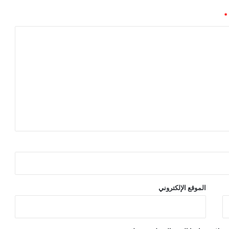
ط
*
ف
ا
ل
م
ن
ا
ل
ق
م
ا
م
ة
الموقع الإلكتروني