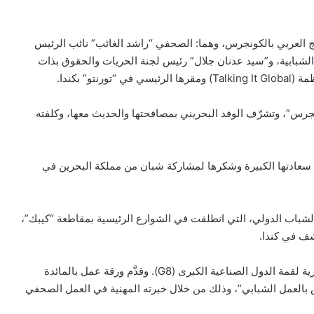
يج العربي بالكونجرس، وهما: الصحفي “راشد الغائب” نائب الرئيس
 الشبابية، و”سيد عدنان جلال” رئيس لجنة الحريات والحقوق بذات
” بكندا.
نجرس”، وتشرّف الوفد البحريني بمصافحتها والحديث معها، وكلفته
 سعادتها الكبيرة وشكرها لمشاركة شبان من مملكة البحرين في
لشباب الدولي، التي انطلقت في الشوارع الرئيسية بمقاطعة “كيبك”،
إلى ذلك، شارك “راشد الغائب” في الورش الشبابية التحضيرية لقمة الدول الصناعية الكبرى (G8). وقدَّم ورقة عمل بالمائدة
 بالعمل الشبابي”، وذلك من خلال خبرته المهنية في العمل الصحفي