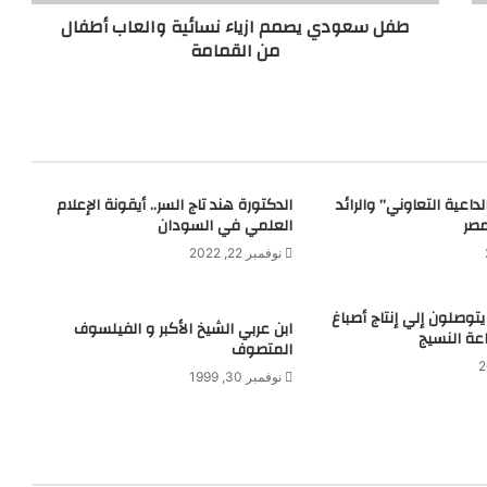
ي
طفل سعودي يصمم ازياء نسائية والعاب أطفال
ص
من القمامة
م
م
ا
ز
ي
ا
ء
لداعية التعاوني” والرائد
الدكتورة هند تاج السر.. أيقونة الإعلام
ن
مصر
العلمي في السودان
س
ا
نوفمبر 22, 2022
ئ
ي
توصلون إلي إنتاج أصباغ
ة
ابن عربي الشيخ الأكبر و الفيلسوف
ة النسيج
و
المتصوف
ا
نوفمبر 30, 1999
ل
ع
ا
ب
أ