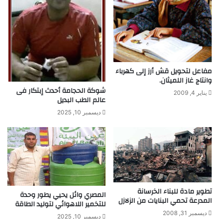
خ
ن
د
و
ا
ا
م
ت
ا
ا
ت
ل
ل
مفاعل لتحويل قش أرز إلى كهرباء
ا
وانتاج غاز اللميثان.
س
شوكة الحجامة أحدث إبتكار فى
يناير 4, 2009
ل
عالم الطب البديل
ك
ديسمبر 10, 2025
ي
ة
تطوير مادة للبناء الخرسانة
المصري وائل يحيي يطور وحدة
المدرعة تحمي البنايات من الزلازل
للتخمير اللاهوائي لتوليد الطاقة
ديسمبر 31, 2008
ديسمبر 10, 2025