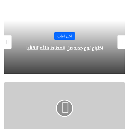
اختراعات
روبوت جديد لاستكشاف أعماق البحار
ن
ظ
ا
م
م
ت
ك
ا