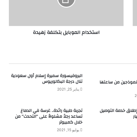
ا
م
ا
ل
استخدام الموبايل بتكلفة زهيدة
م
و
ب
ا
ي
ل
ب
البروفيسورة سميرة إسلام أول سعودية
ت
تنال درجة البكالوريوس
نموذجين من ساعتها
ك
يناير 25, 2021
ل
ف
ة
ز
ا إطلاق خدمة التوصيل
تجربة طبية رائدة.. غرسة في الدماغ
ار
تساعد رجلاً مشلولاً على “التحدث” من
ه
خلال كمبيوتر
ي
د
يوليو 15, 2021
ة