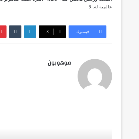
عالمية له. لا
لينكدإن
‏Tumblr
فيسبوك
‫X
موهوبون
أق