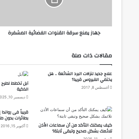
م
ن
ع
س
جهاز يمنع سرقة القنوات الفضائية المشفرة
ر
ق
ة
ا
مقالات ذات صلة
ل
ق
ن
علاج جديد لنزلات البرد الشائعة .. هل
و
يختفي الفيروس قريبا؟
آبل تخطط لطرح 
ا
أغسطس 8, 2017
الذكية
ت
ديسمبر 10, 2025
ا
ل
ف
قريباً فى رواند
بطائرات بدون طي
ض
ا
كيف يمكنك التأكد من أن سماعات الأذن
أكتوبر 15, 2016
تلائمك بشكل صحيح وتبقى ثابتة؟
ئ
ي
نوفمبر 11, 2025