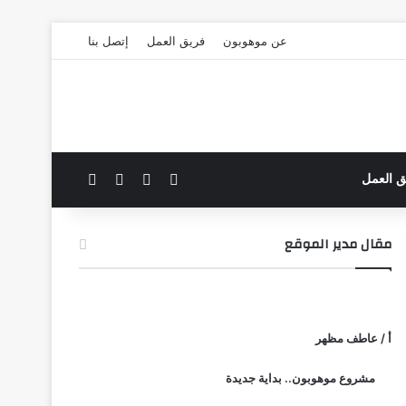
عن موهوبون
فريق العمل
إتصل بنا
‫X
فيسبوك
بحث عن
الوضع المظلم
ق العمل
مقال مدير الموقع
أ / عاطف مظهر
مشروع موهوبون.. بداية جديدة