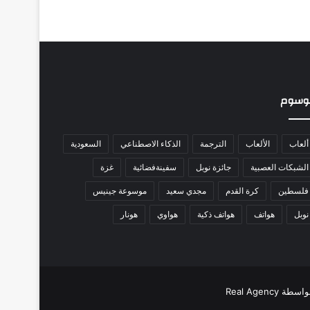
وسوم
ألعاب
الألعاب
الترجمة
الذكاء الاصطناعي
السعودية
الشبكات العصبية
جائزة نوبل
سفينةفضائية
غزة
فلسطين
كرة القدم
مجدي سعيد
موسوعة جينيس
نوبل
هواتف
هواتف ذكية
هواوي
هونار
Real Age