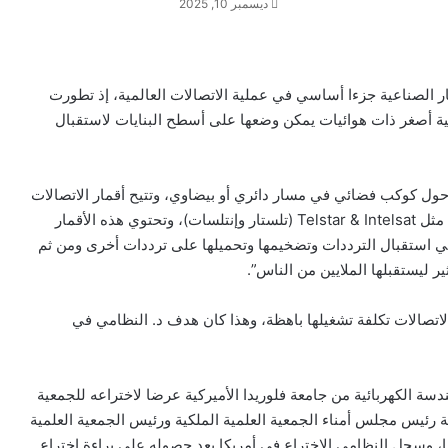
ديسمبر 10, 2025
ر الصناعية جزءا أساسي في عملية الاتصالات العالمية، إذ تطورت
 أصغر ذات هوائيات يمكن وضعها على أسطح البنايات لاستقبال
ل كوكب فضائي في مسار دائري أو بيضاوي، وتتيح أقمار الاتصالات
إمكانية الاتصال بين الناس عبر الأقمار الاصطناعية المعروفة مثل Telstar & Intelsat (تلستار وإنتلسات)، وتحتوي هذه الأقمار
في استقبال الترددات وتضخيمها وتحميلها على ترددات أخرى ومن ثم
ير ليستقبلها الملايين من الناس”.
لاتصالات تكلفة تشغيلها باهظة، وهذا كان هدف د. النظامي في
سة الكهربائية من جامعة فلوريدا الأميركية عرضا لاختراعه للجمعية
ة رئيس مجلس أمناء الجمعية العلمية الملكية ورئيس الجمعية العلمية
ا، وسجل النظامي الاختراع في أمريكا بعد حصوله على براءة اختراع