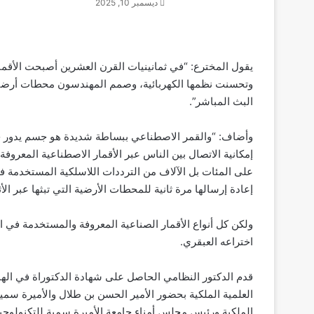
ديسمبر 10, 2025
يقول المخترع: “في ثمانينيات القرن العشرين أصبحت الأقما
وتحسنت نظمها الكهربائية، وصمم المهندسون محطات أرضية
البث المباشر”.
وأضاف: “والقمر الاصطناعي ببساطة شديدة هو جسم يدور حو
على المئات بل الآلاف من الترددات اللاسلكية المستخدمة 
إعادة إرسالها مرة ثانية للمحطات الأرضية التي تبثها عبر الأث
ولكن كل أنواع الأقمار الصناعية المعروفة والمستخدمة في ا
اختراعه العبقري.
قدم الدكتور النظامي الحاصل على شهادة الدكتوراة في الهند
العلمية الملكية بحضور الأمير الحسن بن طلال والأميرة سمي
الملكية ورئيس مجلس أمناء جامعة الأميرة سمية للتكنولوجي