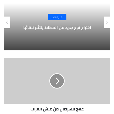
اختراعات
روبوت جديد لاستكشاف أعماق البحار
ع
ل
ا
ج
ل
ل
س
ر
ط
علاج للسرطان من عيش الغراب
ا