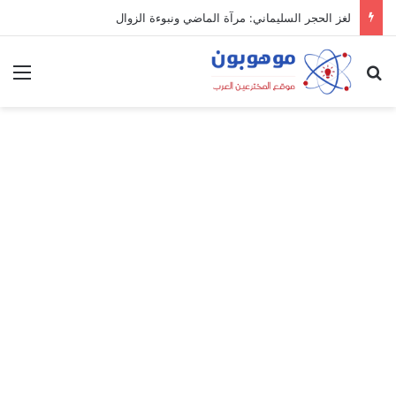
لغز الحجر السليماني: مرآة الماضي ونبوءة الزوال
بحث عن
الق