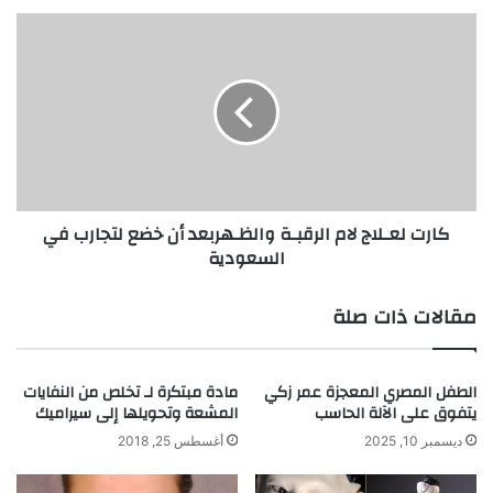
ن
م
ك
ن
ا
ع
ر
ي
ت
ش
ل
ا
ع
ل
ـ
غ
ل
ر
ا
كارت لعـلاج لام الرقبـة والظـهربعد أن خضع لتجارب في
ا
ج
السعودية
ب
ل
ا
م
مقالات ذات صلة
ا
ل
ر
الطفل المصري المعجزة عمر زكي
مادة مبتكرة لـ تخلص من النفايات
ق
يتفوق على الآلة الحاسب
المشعة وتحويلها إلى سيراميك
ب
ـ
ديسمبر 10, 2025
أغسطس 25, 2018
ة
و