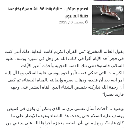
تصميم مبتكر .. طائرة بالطاقة الشمسية يخترعها
طلبة ألمانيون
ديسمبر 10, 2025
يقول العالم المخترع: “من القرآن الكريم كانت البداية، ذلك أنني كنت
في فجر أحد الأيام أقرأ في كتاب الله عز وجل في سورة يوسف عليه
السلام، فاستوقفتني تلك القصة العجيبة وأخذت أتدبر الآيات
الكريمات التي تحكي قصة تآمر أخوة يوسف عليه السلام، وما آل إليه
أمر أبيه بعد أن فقده، وذهاب بصره وإصابته بالمياه البيضاء، ثم كيف
أن رحمة الله تداركته بقميص الشفاء الذي ألقاه البشير على وجهه
فارتد بصيرا”.
ويضيف: “أخذت أسأل نفسي ترى ما الذي يمكن أن يكون في قميص
يوسف عليه السلام حتى يحدث هذا الشفاء وعودة الإبصار على ما
كان عليه؟، ومع إيماني بأن القصة معجزة أجراها الله على يد نبي من