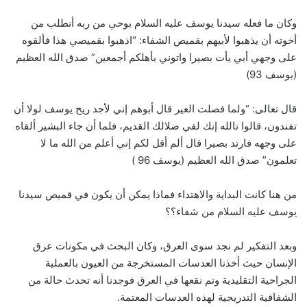
وكان ما فعله سيدنا يوسف عليه السلام بوحي من ربه أنطلب من
أخوته أن يذهبوا لأبيهم بقميص الشفاء: “اذهبوا بقميصي هذا فألقوه
على وجهي أبي يأت بصيرا واتوني بأهلكم أجمعين” صدق الله العظيم
(يوسف 93)
قال تعالى: “ولما فصلت العير قال أبوهم إني لأجد ريح يوسف لولا أن
تفندون، قالوا تالله إنك لفي ضلالك القديم، فلما أن جاء البشير ألقاه
على وجهه فارتد بصيرا قال ألم أقل لكم إني أعلم من الله ما لا
تعلمون” صدق الله العظيم (يوسف 96 )
من هنا كانت البداية والاهتداء فماذا يمكن أن يكون في قميص سيدنا
يوسف عليه السلام من شفاء؟؟
وبعد التفكير لم نجد سوى العرق، وكان البحث في مكونات عرق
الإنسان حيث أخذنا العدسات المستخرجة من العيون بالعملية
الجراحية التقليدية وتم نقعها في العرق فوجدنا أنه تحدث حالة من
الشفافية التدريجية لهذه العدسات المعتمة.