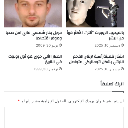
ا
ل
ظ
ـ
ه
بالفيديو.. الروبوت “ألتر”.. الأكثر قرباً
مرجل بخار شمسي غازي آمن صحيا
ر
من البشر
وموفر اقتصاديا
ب
ديسمبر 10, 2025
يونيو 30, 2009
ع
د
ابتكار قمينةرأسية لإنتاج الفحم
الطيار الآلي جورج هو أول روبوت
أ
النباتي بشكل اتوماتيكي متواصل
في التاريخ
ن
ديسمبر 10, 2025
نوفمبر 30, 1999
خ
ض
اترك تعليقاً
ع
ل
ت
ج
لن يتم نشر عنوان بريدك الإلكتروني.
الحقول الإلزامية مشار إليها بـ
*
ا
ا
ر
ب
ل
ف