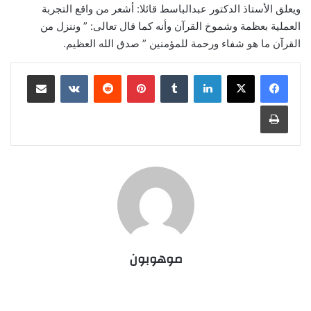
ويعلق الأستاذ الدكتور عبدالباسط قائلا: أشعر من واقع التجربة
العملية بعظمة وشموخ القرآن وأنه كما قال تعالى: ” وننزل من
القرآن ما هو شفاء ورحمة للمؤمنين ” صدق الله العظيم.
لينكدإن
‏Tumblr
بينتيريست
‏Reddit
‏VKontakte
مشاركة عبر البريد
طباعة
موهوبون