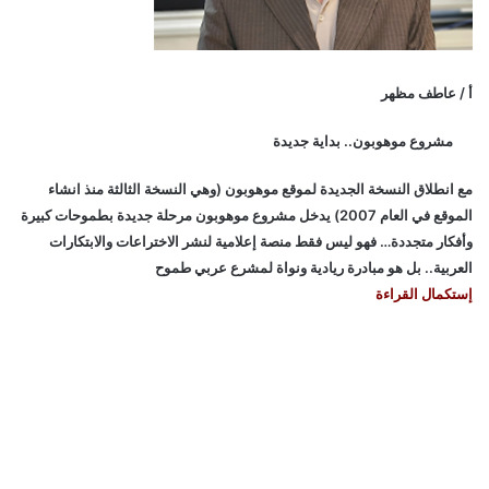
أ / عاطف مظهر
مشروع موهوبون.. بداية جديدة
مع انطلاق النسخة الجديدة لموقع موهوبون (وهي النسخة الثالثة منذ انشاء
الموقع في العام 2007) يدخل مشروع موهوبون مرحلة جديدة بطموحات كبيرة
وأفكار متجددة… فهو ليس فقط منصة إعلامية لنشر الاختراعات والابتكارات
العربية.. بل هو مبادرة ريادية ونواة لمشرع عربي طموح
إستكمال القراءة