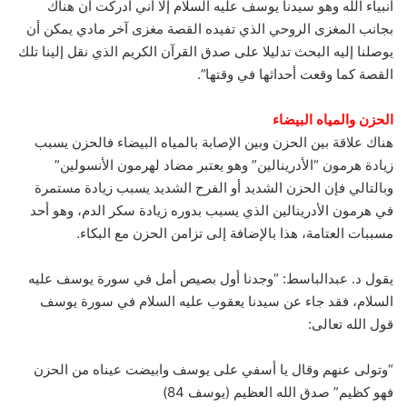
أنبياء الله وهو سيدنا يوسف عليه السلام إلا أني أدركت أن هناك
بجانب المغزى الروحي الذي تفيده القصة مغزى آخر مادي يمكن أن
يوصلنا إليه البحث تدليلا على صدق القرآن الكريم الذي نقل إلينا تلك
القصة كما وقعت أحداثها في وقتها”.
الحزن والمياه البيضاء
هناك علاقة بين الحزن وبين الإصابة بالمياه البيضاء فالحزن يسبب
زيادة هرمون “الأدرينالين” وهو يعتبر مضاد لهرمون الأنسولين”
وبالتالي فإن الحزن الشديد أو الفرح الشديد يسبب زيادة مستمرة
في هرمون الأدرينالين الذي يسبب بدوره زيادة سكر الدم، وهو أحد
مسببات العتامة، هذا بالإضافة إلى تزامن الحزن مع البكاء.
يقول د. عبدالباسط: “وجدنا أول بصيص أمل في سورة يوسف عليه
السلام، فقد جاء عن سيدنا يعقوب عليه السلام في سورة يوسف
قول الله تعالى:
“وتولى عنهم وقال يا أسفي على يوسف وابيضت عيناه من الحزن
فهو كظيم” صدق الله العظيم (يوسف 84)