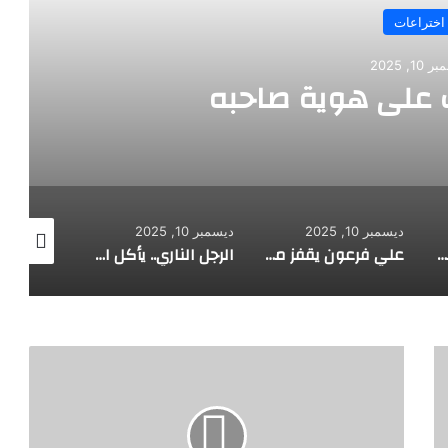
اختراعات
10, 2025
على هوية صاحبه
ديسمبر 10, 2025
ديسمبر 10, 2025
ديسمبر 10, 2025
طفل مصري يخرج قصاصات الورق من أنفه وفمه
علي فرعون يقفز من الطابق العشرين ويأكل النار ويحطم سورا
الرجل الناري.. يأكل الجمر ويثني الحديد بأسنانه
م
ا
ل
ا
ت