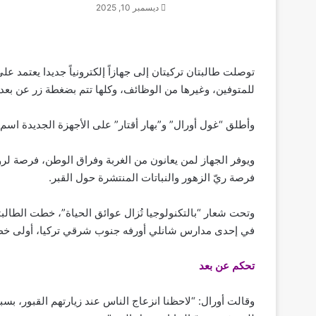
ديسمبر 10, 2025
توصلت طالبتان تركيتان إلى جهازاً إلكترونياً جديدا يعتمد عل
للمتوفين، وغيرها من الوظائف، وكلها تتم بضغطة زر عن بعد.
وأطلق “غول أورال” و”بهار أقتار” على الأجهزة الجديدة اسم 
ويوفر الجهاز لمن يعانون من الغربة وفراق الوطن، فرصة لرؤي
فرصة ريّ الزهور والنباتات المنتشرة حول القبر.
وتحت شعار “بالتكنولوجيا تُزال عوائق الحياة”، خطت الطالبتا
في إحدى مدارس شانلي أورفه جنوب شرقي تركيا، أولى خطوا
تحكم عن بعد
وقالت أورال: “لاحظنا انزعاج الناس عند زيارتهم القبور، بس