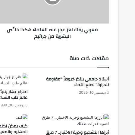
ي
ف
ك
ل
مغربي يفك لغز عجز عنه العلماء هكذا خلِّص
غ
البشرية من جراثيم
ز
ع
ج
ز
مقالات ذات صلة
ع
ن
ه
أستاذ جامعى يبتكر خيوطاً “مقاومة
ا
للحرارة” لصنع التحف
ل
اختراع جهاز يتنب
ع
ديسمبر 10, 2025
عالم طب النساء و
ل
م
نوفمبر 30, 1999
ا
ء
ه
كيف يمكن لكلمة
ك
المهنيه والمعي
أبرزها التشجيع وحرية الاختيار.. 7 طرق