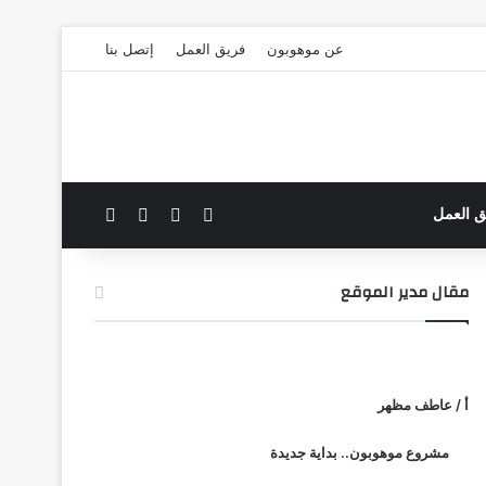
عن موهوبون
فريق العمل
إتصل بنا
‫X
فيسبوك
بحث عن
الوضع المظلم
ق العمل
مقال مدير الموقع
أ / عاطف مظهر
مشروع موهوبون.. بداية جديدة