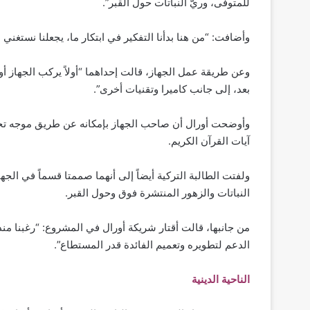
للمتوفى، وريّ النباتات حول القبر”.
وأضافت: “من هنا بدأنا التفكير في ابتكار ما، يجعلنا نستغني
وعن طريقة عمل الجهاز، قالت إحداهما “أولاً يركب الجهاز 
بعد، إلى جانب كاميرا وتقنيات أخرى”.
وأوضحت أورال أن صاحب الجهاز بإمكانه عن طريق موجه تحكم
آيات القرآن الكريم.
ولفتت الطالبة التركية أيضاً إلى أنهما صممتا قسماً في الج
النباتات والزهور المنتشرة فوق وحول القبر.
من جانبها، قالت أقتار شريكة أورال في المشروع: “رغبنا منذ 
الدعم لتطويره وتعميم الفائدة قدر المستطاع”.
الناحية الدينية