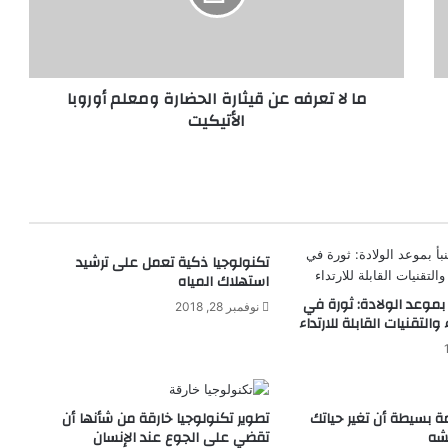
ع
ر
ف
ه
ما لا تعرفه عن قيثارة الحضارة ومعلم أوروبا
ع
الأتيكيت
ن
ق
ي
ث
ا
ر
ة
تكنولوجيا ذكية تعمل على ترشيد
ا
استهلاك المياه
ل
أ بموعد الولادة: ثورة في
ح
نوفمبر 28, 2018
التقنيات القابلة للارتداء
ض
ا
ر
ة
و
 بسيطة أن تغير حياتك
تطوير تكنولوجيا خارقة من شأنها أن
شه
م
تقضي على الجوع عند الإنسان