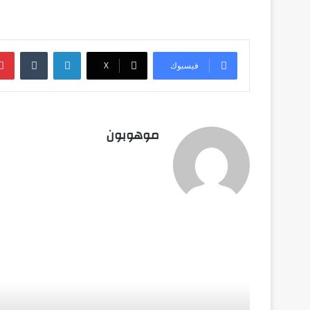
لينكدإن
‏Tumblr
فيسبوك
‫X
موهوبون
أق