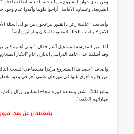
وعن مدى جواز المشروع من الناحية الدينية، أضافت أقتار: “با
الشريعة، وعلماؤنا الأفاضل أراحوا قلوبنا وأكدوا عدم وجود ح
وأضافت: “غالبية زائري القبور ينزعجون من توالي أسئلة الأط
الأمر لا يناسب الحالة المعنوية للمكان وللزائرين أيضاً”.
أمّا مدير المدرسة إسماعيل آشار فقال: “نولي أهمية كبيرة ب
وقد أطلقنا على عامنا الدراسي الجاري عام “ابتكار المشاريع
وأضاف: “حصد هذا المشروع مركزاً متقدماً في النسخة الثالثة
عن جائزة أخرى نالها في مهرجان علمي آخر في ولاية ملاطية
وتابع قائلاً: “نشعر بسعادة كبيرة لنجاح الفتاتين أورال وأقتار
مهاراتهم العلمية”.
بضغطة زر عن بعد.. قبور 