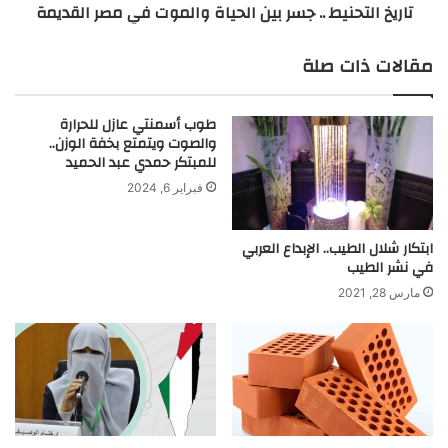
تاريخ التحنيط .. جسر بين الحياة والموت في مصر القديمة
ف
ن
ي
ي
ل
ط
مقالات ذات صلة
د
.
و
.
ر
ج
طوب أسمنتي عازل للحرارة
و
س
والصوت ويتمتع بخفة الوزن..
ف
ر
للمبتكر حمدي عبد الحميد
"
ب
فبراير 6, 2024
م
ي
ؤ
ن
س
ا
ابتكار شلال الطيب.. الإبداع العربي
س
في نشر الطيب
ل
"
ح
مارس 28, 2021
ت
ي
ل
ا
ي
ة
ج
و
ر
ا
ا
ل
م
م