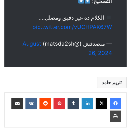
التصحيح:
الكلام ده غير دقيق ومضلل.…
pic.twitter.com/vUCHPAK67W
— متصدقش (@matsda2sh)
August
26, 2024
ريم حامد
لينكدإن
‏Tumblr
بينتيريست
‏Reddit
‏VKontakte
مشاركة عبر البريد
طباعة