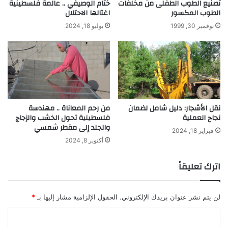
تصنيع الطوب الطفلى من مخلفات
ختام الوصيفي .. عالمة فلسطينية
"
و
الطوب المكسور
اغتالها الاحتلال
ا
ت
ل
ف
نوفمبر 30, 1999
يوليو 18, 2024
ذ
ي
ي
م
أ
ص
و
ر
ق
ا
ف
ل
ت
ق
نقل الأشجار: دليل شامل لضمان
من رحم المعاناة .. مهندسة
ه
د
نجاح العملية
فلسطينية تحول الخشب والزجاج
ا
ي
والجلد إلى مقطر شمسي
ل
م
فبراير 18, 2024
س
أكتوبر 8, 2024
ة
ل
ط
اترك تعليقاً
ا
ت
ا
لن يتم نشر عنوان بريدك الإلكتروني.
الحقول الإلزامية مشار إليها بـ
*
ل
ف
ا
ر