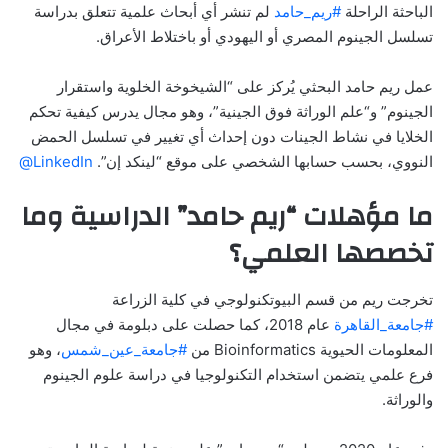
الباحثة الراحلة
#ريم_حامد
لم تنشر أي أبحاث علمية تتعلق بدراسة
تسلسل الجينوم المصري أو اليهودي أو باختلاط الأعراق.
عمل ريم حامد البحثي يُركز على
“الشيخوخة الخلوية واستقرار
الجينوم”
و
“علم الوراثة فوق الجينية”
، وهو مجال يدرس كيفية تحكم
الخلايا في نشاط الجينات دون إحداث أي تغيير في تسلسل الحمض
النووي، بحسب حسابها الشخصي على موقع “لينكد إن”.
@LinkedIn
ما مؤهلات “ريم حامد” الدراسية وما
تخصصها العلمي؟
تخرجت ريم من قسم البيوتكنولوجي في كلية الزراعة
#جامعة_القاهرة
عام 2018، كما حصلت على دبلومة في مجال
المعلومات الحيوية Bioinformatics من
#جامعة_عين_شمس
، وهو
فرع علمي يتضمن استخدام التكنولوجيا في دراسة علوم الجينوم
والوراثة.