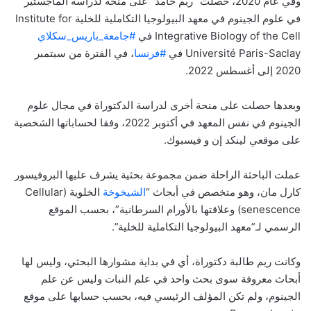
وفي عام 2020، حصلت “ريم حامد” على منحة لدراسة الماجستير
في علوم الجينوم في معهد البيولوجيا التكاملية للخلية Institute for
Integrative Biology of the Cell في
#جامعة_باريس_سكلاي
Université Paris-Saclay في
#فرنسا
، في الفترة من سبتمبر
2020 إلى أغسطس 2022.
وبعدها حصلت على منحة أخرى لدراسة الدكتوراة في مجال علوم
الجينوم في نفس المعهد في أكتوبر 2022، وفقا لحساباتها الشخصية
على موقعي لينكد إن و فيسبوك.
عملت الباحثة الراحلة ضمن مجموعة بحثية يشرف عليها البروفيسور
كارل مان، وهو متخصص في أبحاث “
الشيخوخة
الخلوية (Cellular
senescence) وعلاقتها بالأورام السرطانية”، بحسب الموقع
الرسمي لـ”معهد البيولوجيا التكاملية للخلية”.
وكانت ريم طالبة دكتوراة، أي في بداية مشوارها البحثي، وليس لها
أبحاث معروفة سوى بحث واحد في علم النبات وليس عن علم
الجينوم، ولم تكن المؤلف الرئيسي فيه، بحسب حسابها على موقع