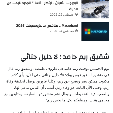
الروبوت الثعبان .. ابتكار ” ناسا ” الجديد للبحث عن
الحياة
أغسطس 26, 2025
Macrohard .. منافس مايكروسوفت 2026
أغسطس 24, 2025
شقيق ريم حامد : لا دليل جنائي
يوم الخميس توفيت ريم حامد في ظروف غامضة، وشقيق ريم قال
في منشور له عبر فيس بوك: «لا دليل جنائي حتى الآن، وأي كلام
مكتوب ممكن يضر ويضيع حق ريم، وكلنا عاوزين نوصل لحقيقة وفاة
ريم، وحتى الآن الثابت هو وفاة ريم، أتمنى أن الناس تدعي لها،
والقضية قيد التحقيقات، ونبطل نشر منشوراتها السابقة، ومتابعين مع
محامي هناك، وهنبلغكم بكل ما يخص ريم”.
واختتمت قائلة: «قنصلية مصر في فرنسا تتابع تفاصيل الواقعة عن