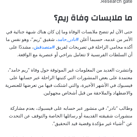
Research gate.
ما ملابسات وفاة ريم؟
حتى الآن لم تتضح ملابسات الوفاة وما إن كان هناك شبهة جنائية في
الأمر من عدمه، حسبما أعلن
#نادر_حامد
، شقيق “ريم”، وهو نفس ما
أكده محامي الراحلة في تصريحات لفريق
#متصدقش
، مشددًا على
أن السلطات الفرنسية لا تتعامل بتراخي أو عنصرية مع الواقعة.
وانتشرت العديد من المعلومات غير الموثوقة حول وفاة “ريم حامد”،
معتمدة على بعض المنشورات التي كتبتها الراحلة عبر حسابها على
فيسبوك في الأشهر الأخيرة، والتي اشتكت فيها من تعرضها للعنصرية
والاضطهاد والملاحقة من قبل أشخاص مجهولين.
وطالب “نادر”، في منشور عبر حسابه على فيسبوك، بعدم مشاركة
منشورات شقيقته القديمة أو رسائلها الخاصة والتوقف عن التحدث
عن “أشياء غير مؤكدة وقضية قيد التحقيق”.