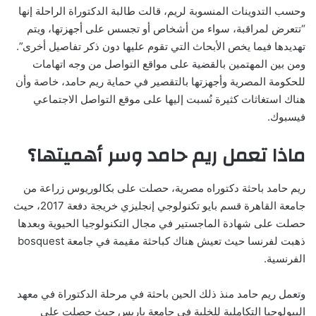
وحسب التدوينات المنسوبة لريم، قالت طالبة الدكتوراة الراحلة إنها
“تتعرض لمراقبة، سواء من أشخاص أو تجسس على أجهزتها، ويتم
تهديدها فيما يخص الأبحاث التي تقوم عليها دون ذكر تفاصيل أخرى”.
ومن بين المهتمين بالقضية على مواقع التواصل من وجه اتهامات
للحكومة المصرية وأجهزتها بالتقصير في حماية ريم حامد، خاصة وأن
هناك استغاثات كثيرة نُسبت إليها على موقع التواصل الاجتماعي
فيسبوك.
ماذا تعمل ريم حامد وسر أهميتها؟
ريم حامد باحثة دكتوراه مصرية، حصلت على بكالوريوس زراعة من
جامعة القاهرة قسم بايو تكنولوجي إنجليزي خريجة دفعة 2017، حيث
حصلت على شهادة الماجستير في مجال التكنولوجيا الحيوية وبعدها
ذهبت لفرنسا حيث تعيش هناك كباحثة مقيمة في جامعة bosquest
الفرنسية.
وتعمل ريم حامد منذ ذلك الحين باحثة في مرحلة الدكتوراة في معهد
البيولوجيا التكاملية للخلية في جامعة باريس حيث حصلت على