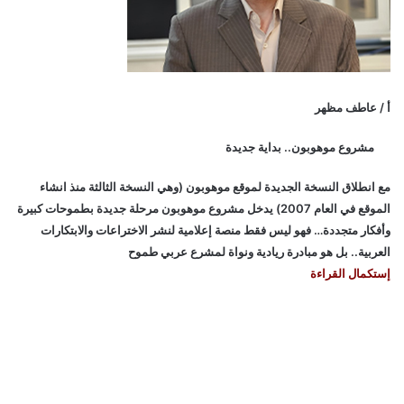
أ / عاطف مظهر
مشروع موهوبون.. بداية جديدة
مع انطلاق النسخة الجديدة لموقع موهوبون (وهي النسخة الثالثة منذ انشاء
الموقع في العام 2007) يدخل مشروع موهوبون مرحلة جديدة بطموحات كبيرة
وأفكار متجددة… فهو ليس فقط منصة إعلامية لنشر الاختراعات والابتكارات
العربية.. بل هو مبادرة ريادية ونواة لمشرع عربي طموح
إستكمال القراءة