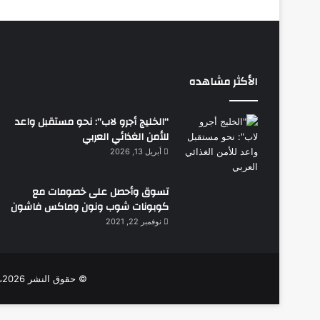
ل
ث
ق
ي
ل
ة
الأكثر مشاهده
و
د
“الخليج أجرو لاب”: نحو مستقبل واعد
ا
للأمن الغذائي العربي
ع
أبريل 13, 2026
اً
ل
ل
تسوق وأحصل على خصومات مع
أ
كوبونات شوب ونون وماكس فاشون
ع
نوفمبر 22, 2021
ط
ا
ل
ا
© حقوق النشر 2026، جميع الحقوق محفوظة |
ل
م
ف