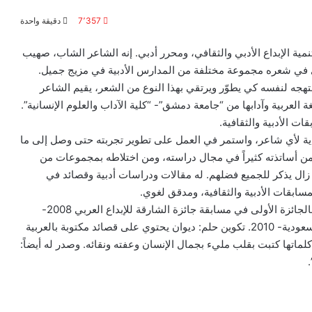
7٬357
دقيقة واحدة
مية الإبداع الأدبي والثقافي، ومحرر أدبي. إنه الشاعر الشاب، صهيب
 يوسف، من مواليد القحطانية الحسكة 1980. ترى في شعره مجموعة مختلفة من المدارس الأدبية في مزيج جميل.
تهجه لنفسه كي يطوّر ويرتقي بهذا النوع من الشعر، يقيم الشاعر
ة العربية وآدابها من “جامعة دمشق”- “كلية الآداب والعلوم الإنسانية”.
 الأدبية والثقافية.
عة كأي بداية لأي شاعر، واستمر في العمل على تطوير تجربته حتى وصل إلى ما
 من أساتذته كثيراً في مجال دراسته، ومن اختلاطه بمجموعات من
 زال يذكر للجميع فضلهم. له مقالات ودراسات أدبية وقصائد في
سابقات الأدبية والثقافية، ومدقق لغوي.
وكانت أول مجموعة شعرية له ديوان “تكوين حلم” الذي فاز بالجائزة الأولى في مسابقة جائزة الشارقة للإبداع العربي 2008-
2009. كما حصل على جائزة الشعر في مسابقة (قدوتي) بالسعودية- 2010. تكوين حلم: ديوان يحتوي على قصائد مكتوبة بالعربية
ماتها كتبت بقلب مليء بجمال الإنسان وعفته ونقائه. وصدر له أيضاً: