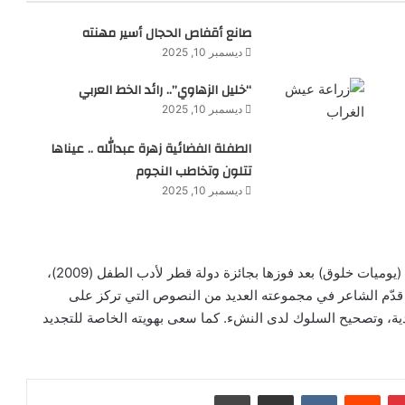
صانع أقفاص الحجال أسير مهنته
ديسمبر 10, 2025
“خليل الزهاوي”.. رائد الخط العربي
ديسمبر 10, 2025
الطفلة الفضائية زهرة عبدالله .. عيناها
تتلون وتخاطب النجوم
ديسمبر 10, 2025
وصدرت مؤخراً للشاعر السوري الشاب، المجموعة الشعرية (يوميات خلوق) بعد فوزها بجائزة دولة قطر لأدب الطفل (2009)،
تفعيلة، قدّم الشاعر في مجموعته العديد من النصوص التي تركز على
فردية، وتصحيح السلوك لدى النشء. كما سعى بهويته الخاصة للتجديد
بينتيريست
‏Reddit
‏VKontakte
مشاركة عبر البريد
طباعة