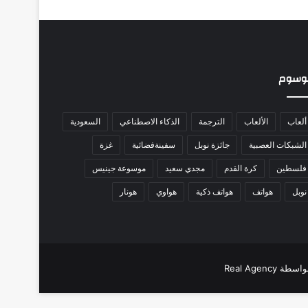
وسوم
ألعاب
الألعاب
الترجمة
الذكاء الاصطناعي
السعودية
الشبكات العصبية
جائزة نوبل
سفينةفضائية
غزة
فلسطين
كرة القدم
مجدي سعيد
موسوعة جينيس
نوبل
هواتف
هواتف ذكية
هواوي
هونار
Real Age