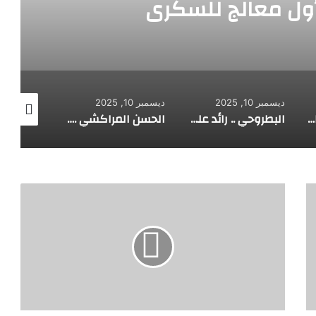
أول معالج للسكري
ديسمبر 10, 2025
ديسمبر 10, 2025
ديسمبر 10, 2025
الألماني بنز مخترع السيارة الحديثة
البطروحي .. رائد علم الفلك الحديث
الحسن المراكشي .. أعظم من صنف علم المثلثات أبو علي الحسن
غ
س
ا
ل
ة
ب
م
ب
د