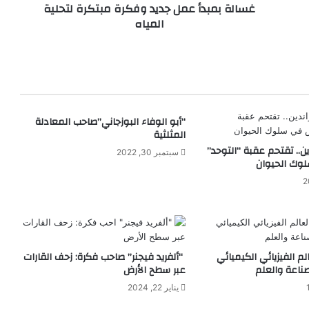
غسالة بمبدأ عمل جديد وفكرة مبتكرة لتحلية
أ
المياه
ع
م
ل
ج
د
ي
د
“أبو الوفاء البوزجاني”صاحب المعادلة
و
المثلثية
ف
ين.. تقتحم عقبة “التوحد”
ك
سبتمبر 30, 2022
وك الحيوان
ر
ة
م
ب
ت
ك
ر
لم الفيزيائي الكيميائي
“ألفريد فيجنر” صاحب فكرة: زحف القارات
صناعة والعلم
عبر سطح الأرض
ة
ل
يناير 22, 2024
ت