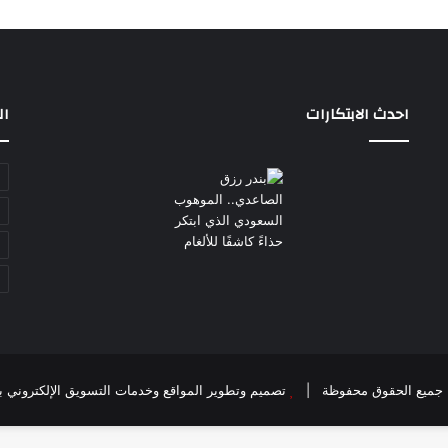
ح
ل
ي
ة
ا
ل
احدث الابتكارات
ال
م
ي
ا
ه
تصميم وتطوير المواقع وخدمات التسويق الإلكتروني بواسطة ncy