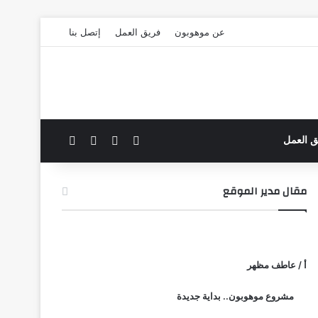
عن موهوبون
فريق العمل
إتصل بنا
‫X
فيسبوك
بحث عن
الوضع المظلم
ق العمل
مقال مدير الموقع
أ / عاطف مظهر
مشروع موهوبون.. بداية جديدة