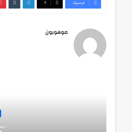
فيسبوك
‫X
موهوبون
أق
ديسمبر 