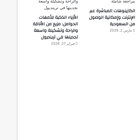
الألماني بنز مخترع السيا
الكازينوهات المباشرة عبر
الإنترنت وإمكانية الوصول
الأزياء الذكية للأمهات
من السعودية
الحوامل: مزيج من الأناقة
والراحة وتشكيلة واسعة
مارس 2, 2026
تجدينها في ترينديول
فبراير 27, 2026
ديسمبر 10, 2025
ديسمبر 10, 2025
د
الكَرَخِي.. من كبار العلماء وواضع حلول المعادلات الرياضية
المروزي: مكتشف علم الأجنة
ابن عبدوس .. أول معالج للسكري