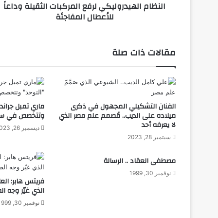
النظام الهيدروليكي لرفع المركبات الثقيلة وداعاً
ي
للأعطال المفاجئة
د
ر
و
ل
مقالات ذات صلة
ي
ك
ي
ل
ر
الفنان التشكيلي المجهول في ذكرى
ماري تمبل جراند
ف
ميلاده على الديب.. مُصمم علم مصر الذي
وتتخصص في سل
ع
لا يعرفه أحد
ا
ديسمبر 26, 2023
سبتمبر 28, 2023
ل
م
ر
مصطفى العقاد .. الرسالة
ك
نوفمبر 30, 1999
ب
فريتس هابر: العا
الذي غيّر وجه ال
ا
ت
نوفمبر 30, 1999
ا