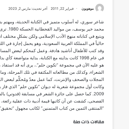
موهوبون
فبراير 22, 2011
آخر تحديث: مارس 2, 2023
شاعر سوري، له أسلوب متميز في الكتابة الحديثة، ومهتم بتن
محمد خير
ويتبع في كتاباته منهج الأدب الإسلامي ولكن بشكلٍ مختلف ان
حالياً في المملكة العربية السعودية، وهو يحمل إجازة في اللغ
وقد كتب للأطفال أناشيد هادفة. وعمل كمحكم لبعض المسابقات
في عام 1998 كانت بدايته مع الكتابة، بداية متواض
هو عليه الآن في مجموعة “تكوين حلم”.، يرى أنه قد استفاد
الشعراء، وكذلك من مطالعاته المكثفة في تلك المرحلة، وما
المجلات والصحف والإنترنت، كما عمل معدّ ومُحكِّم لبعض الم
الفصحى، كشفت عن أن كاتبها قيمة أدبية ذات عقلية رائعة، كل
“المنتقى الثمين من كتاب المتمنين” لكاتب مجهول “تحقيق”.
مقالات ذات صلة