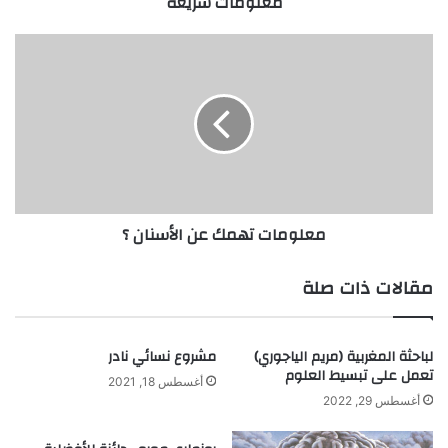
معلومات سريعة
ي
ع
ة
م
ع
ل
و
م
ا
ت
ت
ه
معلومات تهمك عن الأسنان ؟
م
ك
ع
مقالات ذات صلة
ن
ا
ل
لباحثة المغربية (مريم الياجوري)
مشروع نسائي نادر
أ
تعمل على تبسيط العلوم
س
أغسطس 18, 2021
ن
أغسطس 29, 2022
ا
ن