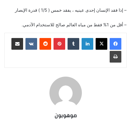
– إذا فقد الإنسان إحدى عينيه ، يفقد خمس ( 1/5 ) قدرة الإبصار
– أقل من 1% فقط من مياه العالم صالح للاستخدام الآدمي.
لينكدإن
‏Tumblr
بينتيريست
‏Reddit
‏VKontakte
مشاركة عبر البريد
طباعة
موهوبون