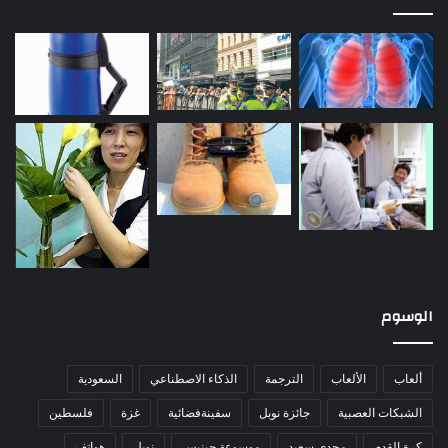
الوسوم
ألعاب
الألعاب
الترجمة
الذكاء الاصطناعي
السعودية
الشبكات العصبية
جائزة نوبل
سفينةفضائية
غزة
فلسطين
كرة القدم
مجدي سعيد
موسوعة جينيس
نوبل
هواتف