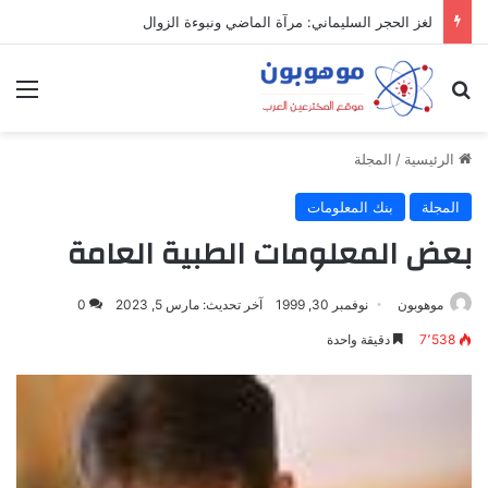
لغز الحجر السليماني: مرآة الماضي ونبوءة الزوال
بحث عن
الق
الرئيسية
/
المجلة
المجلة
بنك المعلومات
بعض المعلومات الطبية العامة
موهوبون
نوفمبر 30, 1999
آخر تحديث: مارس 5, 2023
0
7٬538
دقيقة واحدة