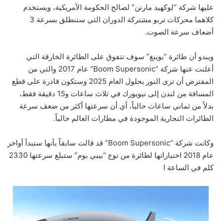
عليها شركة “لوكهيد مارتن” لصالح الحكومة الأمريكية، ويستخدم
كلاهما محركات تربو مشتركة الدوران التي ستنطلق بسرعة 3
أضعاف سرعة الصوت.
ويبدو أن طائرة “بوينغ” سوف تتفوق على الطائرة الخارقة التي
أعلنت عنها شركة “Boom Supersonic” عام 2017 والتي من
المفترض أن ترى النور بحلول العام 2025 وستكون قادرة على قطع
المسافة من لندن إلى نيويورك في ثلاث ساعات و15 دقيقة فقط،
بدلاً من ثماني ساعات حالياً، أي أن سرعتها أكثر من ضعف سرعة
الطائرات التجارية الموجودة في مطارات العالم حالياً.
وكانت شركة “Boom Supersonic” قد قالت سابقاً بأنها ستبدأ أواخر
عام 2018 اختباراتها لطائرة من نوع “بيبي بوم” ستبلغ سرعتها 2330
كلم في الساعة ا