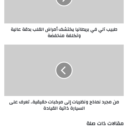
آ
ل
ي
ف
طبيب آلي في بريطانيا يكتشف أمراض القلب بدقة عالية
ي
وتكلفة منخفضة
ب
ر
ي
م
ط
ن
ا
م
ن
ج
ي
ر
ا
د
ي
ن
ك
م
ت
ا
من مجرد نماذج ونظريات إلى مركبات حقيقية.. تعرف على
ش
ذ
السيارة ذاتية القيادة
ف
ج
أ
و
م
ن
مقالات ذات صلة
ر
ظ