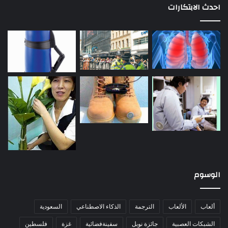
احدث الابتكارات
الوسوم
ألعاب
الألعاب
الترجمة
الذكاء الاصطناعي
السعودية
الشبكات العصبية
جائزة نوبل
سفينةفضائية
غزة
فلسطين