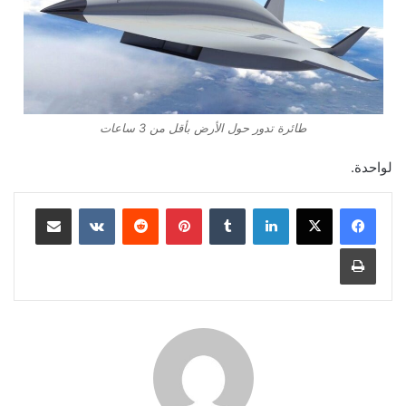
طائرة تدور حول الأرض بأقل من 3 ساعات
لواحدة.
لينكدإن
‏Tumblr
بينتيريست
‏Reddit
‏VKontakte
مشاركة عبر البريد
طباعة