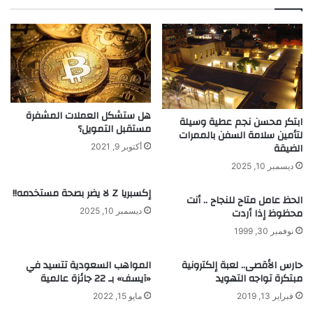
ا
ر
ض
ي
ا
ا
ل
ت
ق
إ
ل
ل
ب
ى
ب
م
هل ستشكل العملات المشفرة
ابتكر محسن نجم عطية وسيلة
د
ر
مستقبل التمويل؟
لتأمين سلامة السفن بالممرات
ق
ك
الضيقة
أكتوبر 9, 2021
ة
ب
ديسمبر 10, 2025
ع
ا
ا
ت
إكسبريا Z لا يضر بصحة مستخدمه!!
الحظ عامل متاح للنجاح .. أنت
ل
ح
محظوظ إذا أردت
ديسمبر 10, 2025
ي
ق
ة
ي
نوفمبر 30, 1999
و
ق
ت
ي
حارس الأقصى.. لعبة إلكترونية
المواهب السعودية تتسيد في
ك
ة
مبتكرة تواجه التهويد
«آيسف» بـ 22 جائزة عالمية
ل
.
فبراير 13, 2019
مايو 15, 2022
ف
.