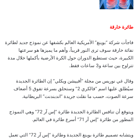
طائرة خارقة
فاجأت شركة “بوينغ” الأمريكية العالم بكشفها عن نموذج جديد لطائرة
نفاثة خارقة سوف ترى النور قريباً، وأهم ما يميزها هو سرعتها
الكبيرة، حيث تستطيع الدوران حول الكرة الأرضية بأكملها خلال مدة
تتراوح بين ساعة و3 ساعات فقط.
وقال غي نوريس من مجلة “أفييشن ويكلي” إن الطائرة الجديدة
سيُطلق عليها اسم “فالكري 2” وستحلق بسرعة تفوق 5 أضعاف
سرعة الصوت، حسب ما نقلت جريدة “اندبندنت” البريطانية.
ويتوقع أن تنافس الطائرة الجديدة طائرة “إس آر 72” وهي النموذج
المطور من طائرة “إس آر 71” أسرع طائرة في العالم.
ويتشابه تصميم طائرة بوينغ الجديدة وطائرة “إس آر 72” التي تعمل