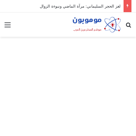
لغز الحجر السليماني: مرآة الماضي ونبوءة الزوال
بحث عن
الق