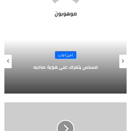
موهوبون
المجلة
طفل مصري يخرج قصاصات الورق من أنفه
وفمه
ط
ب
ي
ب