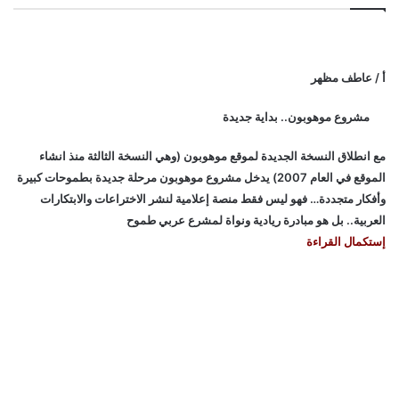
أ / عاطف مظهر
مشروع موهوبون.. بداية جديدة
مع انطلاق النسخة الجديدة لموقع موهوبون (وهي النسخة الثالثة منذ انشاء
الموقع في العام 2007) يدخل مشروع موهوبون مرحلة جديدة بطموحات كبيرة
وأفكار متجددة… فهو ليس فقط منصة إعلامية لنشر الاختراعات والابتكارات
العربية.. بل هو مبادرة ريادية ونواة لمشرع عربي طموح
إستكمال القراءة